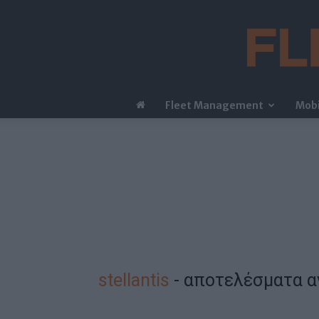
Fleet Management
Mobi
stellantis
-
αποτελέσματα α