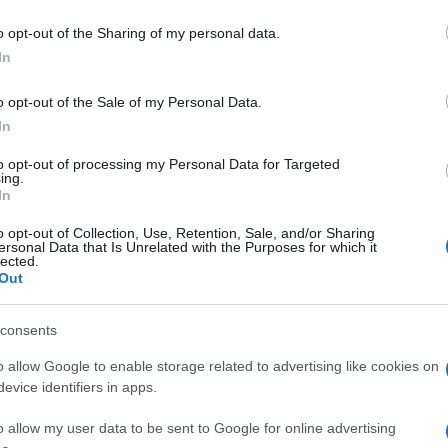
o opt-out of the Sharing of my personal data.
In
 αξιολογήσεων αξιοπιστίας και αποφυγής σύγκρουσης, ο Euro
εοεισερχόμενα Genesis G80 και GV80 κορυφαία βαθμολογία
o opt-out of the Sale of my Personal Data.
ευταίο C4...
In
to opt-out of processing my Personal Data for Targeted
ine: Επικεφαλής Σχεδιασμού Fiat –
ing.
In
o opt-out of Collection, Use, Retention, Sale, and/or Sharing
ersonal Data that Is Unrelated with the Purposes for which it
ντάσσεται στο τμήμα σχεδιασμού της Stellantis από την
lected.
Θα αναφέρεται στον Jean-Pierre Ploué, Επικεφαλής Σχεδιασμού
Out
ος του Royal College of...
consents
ts”: αυθεντικά ανταλλακτικά
o allow Google to enable storage related to advertising like cookies on
evice identifiers in apps.
ts” της Stellantis επεκτείνεται με περισσότερους κωδικούς, με
o allow my user data to be sent to Google for online advertising
εντικών ανταλλακτικών στους συλλέκτες για τα ιταλικά