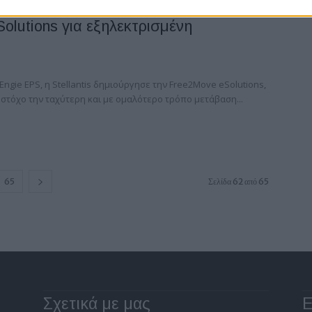
olutions για εξηλεκτρισμένη
Engie EPS, η Stellantis δημιούργησε την Free2Move eSolutions,
 στόχο την ταχύτερη και με ομαλότερο τρόπο μετάβαση...
65
Σελίδα 62 από 65
Σχετικά με μας
Ε