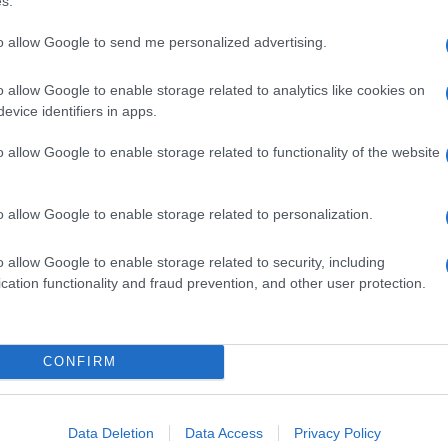
s.
Ανάμεσα στις διάφορες...
to allow Google to send me personalized advertising.
o allow Google to enable storage related to analytics like cookies on
essional Ducato 2021
evice identifiers in apps.
o allow Google to enable storage related to functionality of the website
αρουσίασε το νέο Ducato 2021, την 8η γενιά του μοντέλου που
 σε σταθερή βάση εξαιρετικά επιτυχημένη πορεία, η...
o allow Google to enable storage related to personalization.
o allow Google to enable storage related to security, including
cation functionality and fraud prevention, and other user protection.
Opel Vivaro-e HYDROGEN
 νέο, ηλεκτρικό ελαφρύ επαγγελματικό όχημα, που θα
CONFIRM
ητα μηδενικών ρύπων σε όσους χρειάζονται γρήγορο
Vivaro-e HYDROGEN. Το...
Data Deletion
Data Access
Privacy Policy