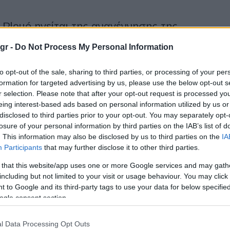
 Ploué ηγείται της αναγέννησης της
gr -
Do Not Process My Personal Information
Επικεφαλής Σχεδίασης του Ομίλου Stellantis, ηγείται προσωπικά
to opt-out of the sale, sharing to third parties, or processing of your per
ης της Lancia. Ο Jean-Pierre Ploué, Επικεφαλής Σχεδίασης του
formation for targeted advertising by us, please use the below opt-out s
πιβλέπει...
r selection. Please note that after your opt-out request is processed y
eing interest-based ads based on personal information utilized by us or
disclosed to third parties prior to your opt-out. You may separately opt-
 “Design Hero” στα βραβεία Autocar
losure of your personal information by third parties on the IAB’s list of
. This information may also be disclosed by us to third parties on the
IA
Participants
that may further disclose it to other third parties.
όεδρος Σχεδίασης της Stellantis, δέχθηκε τη σημαντική
o” από το βρετανικό περιοδικό Autocar. Μια ακόμα σημαντική
 that this website/app uses one or more Google services and may gath
πρόεδρο Σχεδίασης της Stellantis,...
including but not limited to your visit or usage behaviour. You may click 
 to Google and its third-party tags to use your data for below specifi
ogle consent section.
– GV80: πέντε αστέρια από τον Euro
l Data Processing Opt Outs