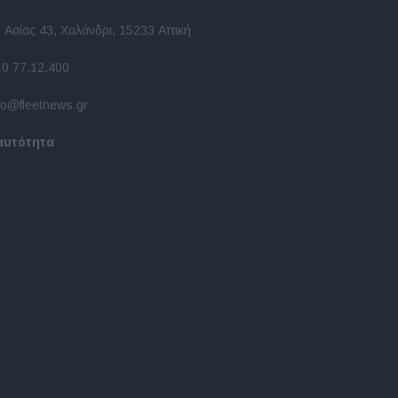
 Ασίας 43, Χαλάνδρι, 15233 Αττική
10 77.12.400
fo@fleetnews.gr
αυτότητα