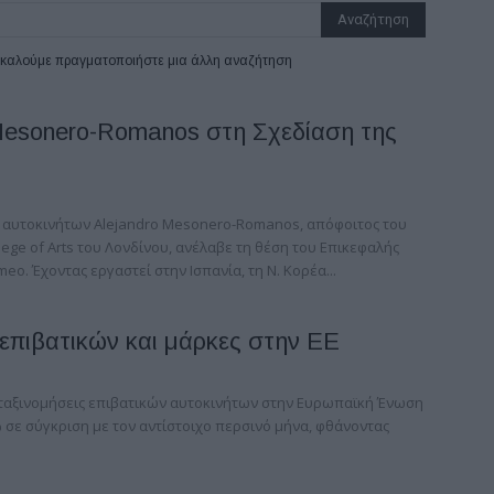
ρακαλούμε πραγματοποιήστε μια άλλη αναζήτηση
Mesonero-Romanos στη Σχεδίαση της
ς αυτοκινήτων Alejandro Mesonero-Romanos, απόφοιτος του
ege of Arts του Λονδίνου, ανέλαβε τη θέση του Επικεφαλής
meo. Έχοντας εργαστεί στην Ισπανία, τη Ν. Κορέα...
 επιβατικών και μάρκες στην ΕΕ
ι ταξινομήσεις επιβατικών αυτοκινήτων στην Ευρωπαϊκή Ένωση
 σε σύγκριση με τον αντίστοιχο περσινό μήνα, φθάνοντας