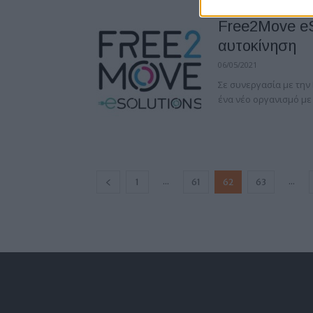
Free2Move eS
αυτοκίνηση
06/05/2021
Σε συνεργασία με την 
ένα νέο οργανισμό με
...
...
1
61
62
63