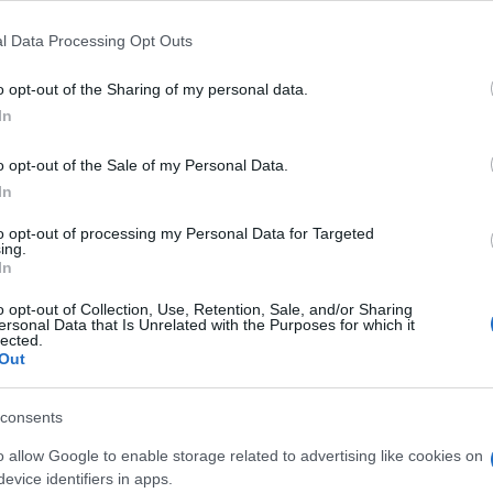
l Data Processing Opt Outs
 μαρκών τον Ιανουάριο του 2021
o opt-out of the Sharing of my personal data.
In
τον Ιανουάριο του 2021 στην ευρωπαϊκή αγορά δεν ήταν
rt, Alpine, Volvo και Porsche κατέγραψαν αύξηση.
o opt-out of the Sale of my Personal Data.
In
to opt-out of processing my Personal Data for Targeted
ing.
obility of tomorrow: τι έπεται στην
In
o opt-out of Collection, Use, Retention, Sale, and/or Sharing
ersonal Data that Is Unrelated with the Purposes for which it
lected.
κτροκίνηση και την αστική κινητικότητα στην Ελλάδα
Out
κτυακή εκδήλωση, με θέμα "Shaping the mobility of tomorrow",
...
consents
o allow Google to enable storage related to advertising like cookies on
nytime 2019 στις 9-17 Νοεμβρίου
evice identifiers in apps.