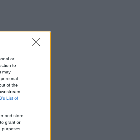
sonal or
ection to
ou may
 personal
out of the
 downstream
B’s List of
er and store
to grant or
ed purposes