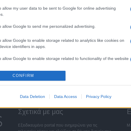
o allow my user data to be sent to Google for online advertising
οντέλων καινοτόμων τεχνολογιών αλλά και 32 πανελλαδικές
s.
στίγμα της μοναδικής ενημέρωσης και απόλαυσης στους
ς έκθεσης...
to allow Google to send me personalized advertising.
o allow Google to enable storage related to analytics like cookies on
evice identifiers in apps.
o allow Google to enable storage related to functionality of the website
Σελίδα 12 από 12
CONFIRM
o allow Google to enable storage related to personalization.
o allow Google to enable storage related to security, including
Data Deletion
Data Access
Privacy Policy
cation functionality and fraud prevention, and other user protection.
Σχετικά με μας
Ε
Εξειδικευμένο portal που ενημερώνει για τις
Μ.