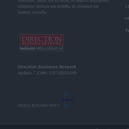
τελευταίες τάσεις και εξελίξεις σε θέματα διαχείρισης
εταιρικών στόλων και mobility σε ελληνικό και
2
διεθνές επίπεδο.
in
Τ
Direction Business Network
Αριθμός Γ.Ε.ΜΗ. 125702501000
Μέλος #232469 Μ.Η.Τ.