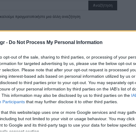
ρακαλούμε πραγματοποιήστε μια άλλη αναζήτηση
n Group είχε τη μεγαλύτερη αύξηση
gr -
Do Not Process My Personal Information
to opt-out of the sale, sharing to third parties, or processing of your per
 σημείωσε τη μεγαλύτερη αύξηση μεριδίου αγοράς στην
formation for targeted advertising by us, please use the below opt-out s
ηνο του 2021, σύμφωνα με την ανάλυση της JATO Dynamics.
r selection. Please note that after your opt-out request is processed y
eing interest-based ads based on personal information utilized by us or
disclosed to third parties prior to your opt-out. You may separately opt-
losure of your personal information by third parties on the IAB’s list of
κτροκίνησης στα μέλη του CEO Clubs
. This information may also be disclosed by us to third parties on the
IA
Participants
that may further disclose it to other third parties.
 that this website/app uses one or more Google services and may gath
including but not limited to your visit or usage behaviour. You may click 
ονισμένη δράση προχώρησαν ΔΕΗ, LeasePlan Hellas και Volvo
 to Google and its third-party tags to use your data for below specifi
την υλοποίηση ενεργειών για την προώθηση της
ogle consent section.