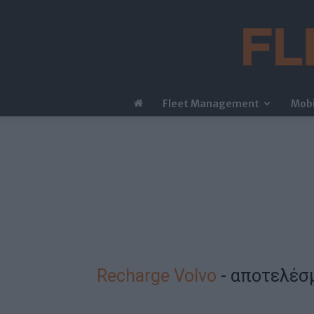
Fleet Management
Mobi
Recharge Volvo
-
αποτελέσ