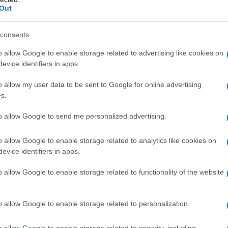
Out
υκλοφορία επί της οδού, όχημα τύπου van ή επιβατικό ΙΧ
 κ. Κεφαλογιάννης “με αυτόν τον τρόπο, η Ελλάδα θα
consents
κές επιστημονικές έρευνες και δοκιμές, καθώς υπάρχουν
o allow Google to enable storage related to advertising like cookies on
evice identifiers in apps.
Ηλεκτρικά»
o allow my user data to be sent to Google for online advertising
s.
Από την πλευρά της, η
κ. Σδούκου
to allow Google to send me personalized advertising.
αναφέρθηκε, μεταξύ άλλων, στην
εξέλιξη του
o allow Google to enable storage related to analytics like cookies on
προγράμματος «
Κινούμαι
evice identifiers in apps.
Ηλεκτρικά
», σημειώνοντας ότι
σε τέσσερις μήνες έχουν
o allow Google to enable storage related to functionality of the website
υποβληθεί 9.100 αιτήσεις και
έχουν απορροφηθεί 8 εκατ. ευρώ,
o allow Google to enable storage related to personalization.
με αποτέλεσμα τη δημιουργία
εσόδων, ύψους 40 εκατ. ευρώ στην
o allow Google to enable storage related to security, including