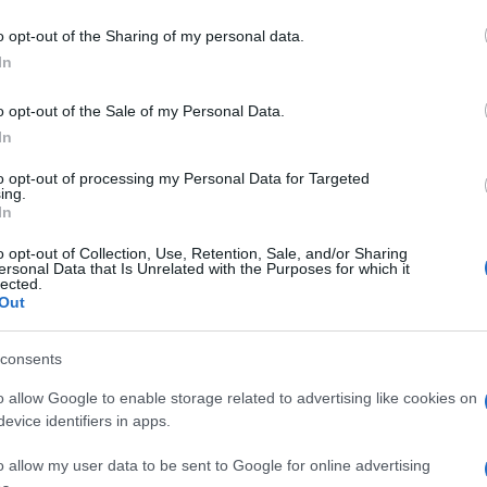
o opt-out of the Sharing of my personal data.
 νέων Giulia GTA και GTAm, η Alfa Romeo επανέφερε στο
In
ό όνομα για το χώρο του αυτοκινήτου. Τώρα με την έναρξη της
o opt-out of the Sale of my Personal Data.
In
to opt-out of processing my Personal Data for Targeted
 πούλησαν οι μάρκες τον Ιούλιο του
ing.
In
o opt-out of Collection, Use, Retention, Sale, and/or Sharing
ersonal Data that Is Unrelated with the Purposes for which it
δέσμου Εισαγωγέων Αντιπροσώπων Αυτοκινήτων και Δικύκλων
lected.
νδιαφέροντα στοιχεία για το τι πούλησαν οι μάρκες τον Ιούλιο
Out
consents
 – υπηρεσίες after sales του Ομίλου
o allow Google to enable storage related to advertising like cookies on
evice identifiers in apps.
o allow my user data to be sent to Google for online advertising
ν απελευθέρωση των μετακινήσεων, οι υπηρεσίες after sales