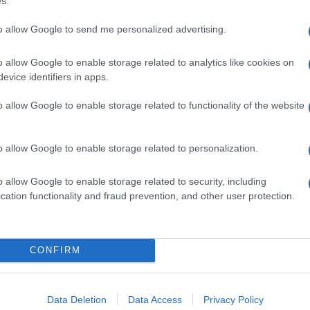
s.
ler Automobiles, σε συνεργασία με το επίσημο δίκτυο
σκευαστών,...
to allow Google to send me personalized advertising.
o allow Google to enable storage related to analytics like cookies on
 για την FCA από την Intesa Sanpaolo
evice identifiers in apps.
o allow Google to enable storage related to functionality of the website
τρική της Fiat Chrysler Automobiles NV - και άλλες ιταλικές
FCA ανακοίνωσαν ότι έχουν υπογράψει τριετή...
o allow Google to enable storage related to personalization.
o allow Google to enable storage related to security, including
cation functionality and fraud prevention, and other user protection.
oyage – FCA για αυτόνομα αυτοκίνητα
α τεχνολογίας Voyage συνεργάζεται με την FCA για να παρέχει
CONFIRM
αλιφόρνια και της Φλόριντα οχήματα αυτόνομης οδήγησης. Ο
utomobiles (FCA) εστιάζει στην...
Data Deletion
Data Access
Privacy Policy