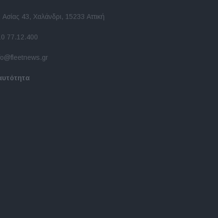
 Ασίας 43, Χαλάνδρι, 15233 Αττική
10 77.12.400
fo@fleetnews.gr
αυτότητα