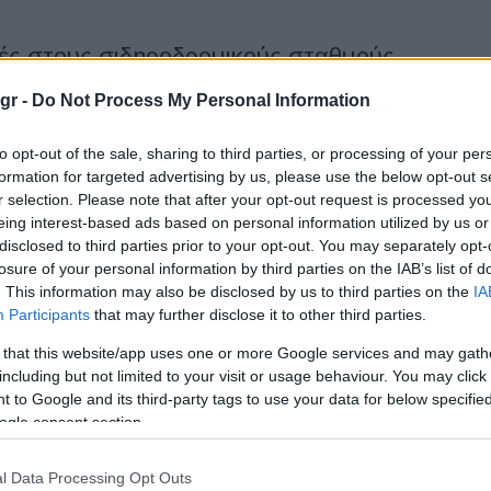
ές στους σιδηροδρομικούς σταθμούς
gr -
Do Not Process My Personal Information
τά φορτιστές στους σιδηροδρομικούς σταθμούς της Ιταλίας, στο
βουλιών που θα κάνουν πιο πρακτική και προσιτή την
to opt-out of the sale, sharing to third parties, or processing of your per
ληλα με...
formation for targeted advertising by us, please use the below opt-out s
r selection. Please note that after your opt-out request is processed y
eing interest-based ads based on personal information utilized by us or
disclosed to third parties prior to your opt-out. You may separately opt-
lt: νέος CEO, νέα οργανωτική δομή
losure of your personal information by third parties on the IAB’s list of
. This information may also be disclosed by us to third parties on the
IA
Participants
that may further disclose it to other third parties.
oupe Renault απέκτησε νέο CEO, τώρα αποκτά και νέα
σι ανακοίνωσε ένα ένα νέο πρόγραμμα οργάνωσης των
 that this website/app uses one or more Google services and may gath
including but not limited to your visit or usage behaviour. You may click 
 to Google and its third-party tags to use your data for below specifi
ogle consent section.
αγωγή των Giulia GTA και GTAm
l Data Processing Opt Outs