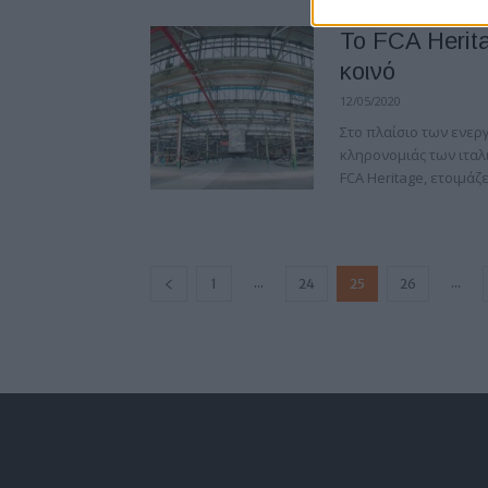
Το FCA Herita
κοινό
12/05/2020
Στο πλαίσιο των ενεργ
κληρονομιάς των ιταλι
FCA Heritage, ετοιμάζετ
...
...
1
24
25
26