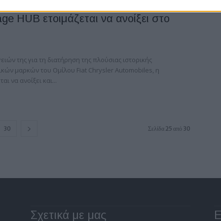
ge HUB ετοιμάζεται να ανοίξει στο
ειών της για τη διατήρηση της πλούσιας ιστορικής
κών μαρκών του Ομίλου Fiat Chrysler Automobiles, η
αι να ανοίξει και...
30
Σελίδα 25 από 30
Σχετικά με μας
Ε