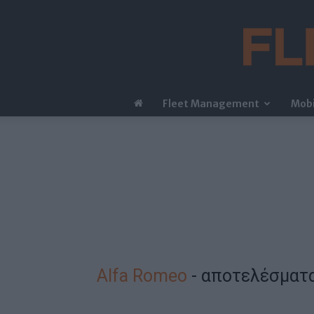
Fleet Management
Mobi
Alfa Romeo
-
αποτελέσματ