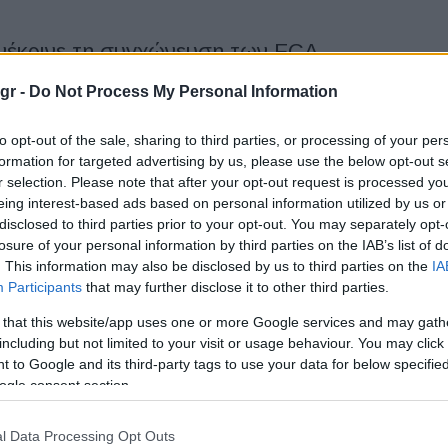
νέκρινε τη συγχώνευση των FCA –
gr -
Do Not Process My Personal Information
 ενέκρινε, υπό όρους, σύμφωνα με τον κανονισμό
to opt-out of the sale, sharing to third parties, or processing of your per
, την προτεινόμενη συγχώνευση μεταξύ των
formation for targeted advertising by us, please use the below opt-out s
FCA - PSA (Fiat Chrysler...
r selection. Please note that after your opt-out request is processed y
eing interest-based ads based on personal information utilized by us or
disclosed to third parties prior to your opt-out. You may separately opt-
r Automobiles εγκαινιάζει το e-Village
losure of your personal information by third parties on the IAB’s list of
. This information may also be disclosed by us to third parties on the
IA
Participants
that may further disclose it to other third parties.
biles, εγκαινιάζει το e-Village, ένα "πράσινο χωριό" έκτασης
σιάζει όλα τα εξηλεκτρισμένα μοντέλα του Ομίλου και όλες τις
 that this website/app uses one or more Google services and may gath
including but not limited to your visit or usage behaviour. You may click 
 to Google and its third-party tags to use your data for below specifi
ogle consent section.
 της Giulia GTA μιλούν για την
l Data Processing Opt Outs