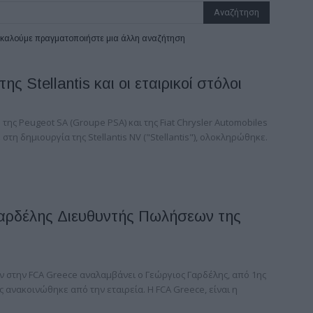
ρακαλούμε πραγματοποιήστε μια άλλη αναζήτηση
ης Stellantis και οι εταιρικοί στόλοι
ης Peugeot SA (Groupe PSA) και της Fiat Chrysler Automobiles
στη δημιουργία της Stellantis NV ("Stellantis"), ολοκληρώθηκε.
αρδέλης Διευθυντής Πωλήσεων της
 στην FCA Greece αναλαμβάνει ο Γεώργιος Γαρδέλης, από 1ης
 ανακοινώθηκε από την εταιρεία. Η FCA Greece, είναι η