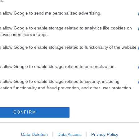
s.
to allow Google to send me personalized advertising.
o allow Google to enable storage related to analytics like cookies on
υγχώνευση FCA – Groupe PSA
evice identifiers in apps.
o allow Google to enable storage related to functionality of the website
 θα εγκρίνει τη συγχώνευση μεταξύ FCA και Groupe PSA ,
ers. Οι δύο εταιρείες δηλώνουν πως το σχέδιο...
o allow Google to enable storage related to personalization.
o allow Google to enable storage related to security, including
cation functionality and fraud prevention, and other user protection.
πιο μεγάλη και προηγμένη εγκατάσταση
CONFIRM
 20.000 εργαζομένους σε τμήματα σχεδιασμού, έρευνας και
υποστήριξης και παραγωγής οχημάτων, το Mirafiori στην
ορίνο,...
Data Deletion
Data Access
Privacy Policy