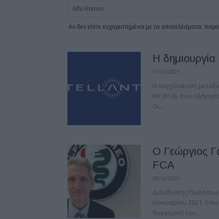
Αν δεν είστε ευχαριστημένοι με τα αποτελέσματα, πα
Η δημιουργία τ
17/01/2021
Η συγχώνευση μεταξύ τ
NV (FCA), που οδήγησε 
Οι...
O Γεώργιος Γ
FCA
28/12/2020
Διευθυντής Πωλήσεων
Ιανουαρίου 2021, όπως
θυγατρική του...