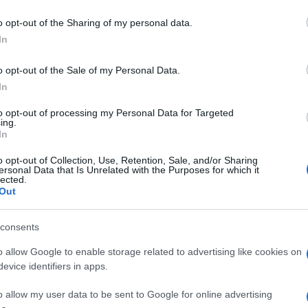
ης
o opt-out of the Sharing of my personal data.
In
 που η Alfa Romeo γιόρτασε τα 110α γενέθλια της, η μάρκα
μο ντοκιμαντέρ για να εξιστορήσει τη δημιουργία της νέας...
o opt-out of the Sale of my Personal Data.
In
to opt-out of processing my Personal Data for Targeted
: 5 χρόνια δυναμικής παρουσίας
ing.
In
ει η FCA Heritage, το τμήμα του Ομίλου Fiat Chrysler
o opt-out of Collection, Use, Retention, Sale, and/or Sharing
ersonal Data that Is Unrelated with the Purposes for which it
ουργήθηκε με στόχο τη διατήρηση και προώθηση της...
lected.
Out
consents
εκφράζει το πνεύμα του Stellantis
o allow Google to enable storage related to advertising like cookies on
evice identifiers in apps.
e PSA) και η Fiat Chrysler Automobiles N.V. (FCA) αποκάλυψαν
o allow my user data to be sent to Google for online advertising
 Stellantis, του νέου ομίλου που θα προκύψει...