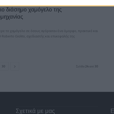
πιο διάσημο χαμόγελο της
ομηχανίας
έφερε το χαμόγελο σε όσους αγόρασαν ένα όμορφο, πρακτικό και
 Roberto Giolito, σχεδιαστής και επικεφαλής της
30
Σελίδα 24 από 30
Σχετικά με μας
Ε