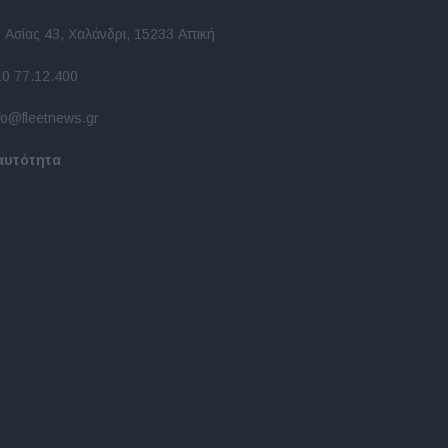
 Ασίας 43, Χαλάνδρι, 15233 Αττική
10 77.12.400
fo@fleetnews.gr
αυτότητα