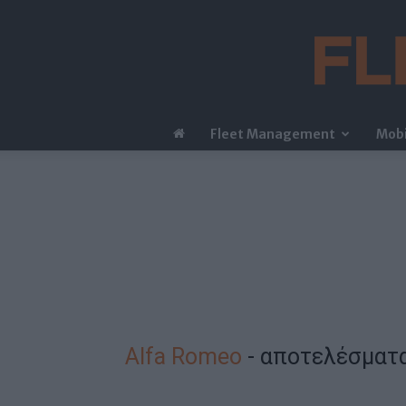
Fleet Management
Mobi
Alfa Romeo
-
αποτελέσματ