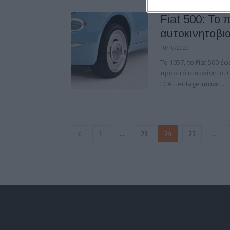
Fiat 500: Το 
αυτοκινητοβι
10/10/2020
Το 1957, το Fiat 500 
προσιτό αυτοκίνητο. Ο
FCA Heritage πιάνει...
...
...
1
23
24
25