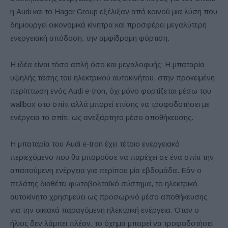
η Audi και το Hager Group εξέλιξαν από κοινού μια λύση που
δημιουργεί οικονομικά κίνητρα και προσφέρει μεγαλύτερη
ενεργειακή απόδοση: την αμφίδρομη φόρτιση.
Η ιδέα είναι τόσο απλή όσο και μεγαλοφυής: Η μπαταρία
υψηλής τάσης του ηλεκτρικού αυτοκινήτου, στην προκειμένη
περίπτωση ενός Audi e-tron, όχι μόνο φορτίζεται μέσω του
wallbox στο σπίτι αλλά μπορεί επίσης να τροφοδοτήσει με
ενέργεια το σπίτι, ως ανεξάρτητο μέσο αποθήκευσης.
Η μπαταρία του Audi e-tron έχει τέτοιο ενεργειακό
περιεχόμενο που θα μπορούσε να παρέχει σε ένα σπίτι την
απαιτούμενη ενέργεια για περίπου μία εβδομάδα. Εάν ο
πελάτης διαθέτει φωτοβολταϊκό σύστημα, το ηλεκτρικό
αυτοκίνητο χρησιμεύει ως προσωρινό μέσο αποθήκευσης
για την οικιακά παραγόμενη ηλεκτρική ενέργεια. Όταν ο
ήλιος δεν λάμπει πλέον, το όχημα μπορεί να τροφοδοτήσει