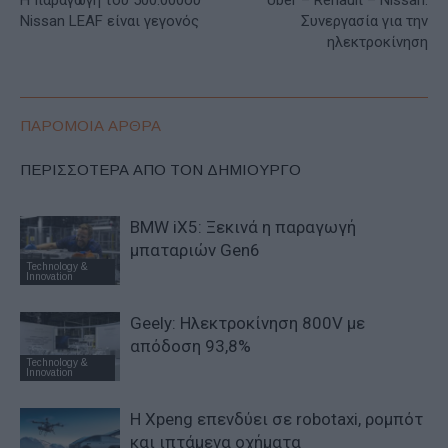
Η παραγωγή του 500.000ού
Uber – Renault – Nissan:
Nissan LEAF είναι γεγονός
Συνεργασία για την
ηλεκτροκίνηση
ΠΑΡΟΜΟΙΑ ΑΡΘΡΑ
ΠΕΡΙΣΣΟΤΕΡΑ ΑΠΟ ΤΟΝ ΔΗΜΙΟΥΡΓΟ
BMW iX5: Ξεκινά η παραγωγή
μπαταριών Gen6
Technology &
Innovation
Geely: Ηλεκτροκίνηση 800V με
απόδοση 93,8%
Technology &
Innovation
Η Xpeng επενδύει σε robotaxi, ρομπότ
και ιπτάμενα οχήματα