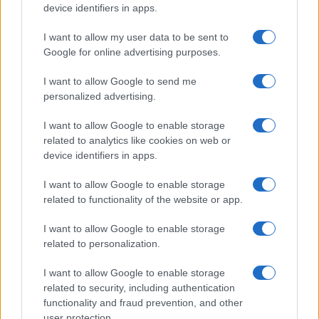
device identifiers in apps.
Νέο Audi A2 e-tron με
Η Chery επενδύει 75 εκατ.
I want to allow my user data to be sent to
στόχο την κορυφή της
δολάρια στην KG Mobility
Google for online advertising purposes.
αποδοτικότητας
I want to allow Google to send me
personalized advertising.
I want to allow Google to enable storage
Το FIAT 500 Hybrid τώρα από 18.990 ευρώ
related to analytics like cookies on web or
device identifiers in apps.
I want to allow Google to enable storage
related to functionality of the website or app.
I want to allow Google to enable storage
Ντουράντ: "Ο Γιάννης θα
related to personalization.
μπορούσε να 'ναι ο
κορυφαίος όλων"! (vid)
Οι διακοπές των Γάλλων
I want to allow Google to enable storage
του Παναθηναϊκού με
related to security, including authentication
τέσσερις συμπατριώτες
functionality and fraud prevention, and other
τους στη Μύκονο (pic)
user protection.