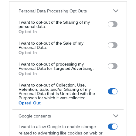
Please note that this website/app uses one or more Google
Personal Data Processing Opt Outs
services and may gather and store information including but
not limited to your visit or usage behaviour. You may click to
I want to opt-out of the Sharing of my
TV: Η σκακιέρα της νέας
personal data.
grant or deny consent to Google and its third-party tags to
Opted In
σεζόν
use your data for below specified purposes in below Google
consent section.
ΔΕΗ: Ισχυρή ανάπτυξη στο
I want to opt-out of the Sale of my
Personal Data.
α΄ εξάμηνο 2026 με
Opted In
προσαρμοσμένο EBITDA
στα 1,2 δισ. ευρώ
I want to opt-out of processing my
Personal Data for Targeted Advertising.
Opted In
I want to opt-out of Collection, Use,
Retention, Sale, and/or Sharing of my
Personal Data that Is Unrelated with the
IAB Hellas: Νέα Διοικούσα Επιτροπή και νέο Διοικητικό
Purposes for which it was collected.
Συμβούλιο - Πρόεδρος ο Γαληνός Γιαγλής
Opted Out
Google consents
I want to allow Google to enable storage
related to advertising like cookies on web or