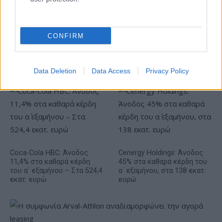
CONFIRM
Είσοδος της γαλλικής Meridiam στην ηλεκτρική διασύνδεση
Ελλάδας – Κύπρου
Data Deletion
Data Access
Privacy Policy
Coca-Cola HBC: Άνοδος
Cenergy Holdings: Άνοδος
11,4% στα καθαρά κέρδη
45% στα καθαρά κέρδη του
του α΄ εξαμήνου – Στα 524,4
α΄ εξαμήνου, στα 138 εκατ.
εκατ. ευρώ
ευρώ