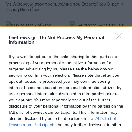
Με Λιθουανία στον προημιτελικό του Ευρωπαϊκού Β' κατ. η
Εθνική Νεανίδων
fleetnews.gr -
Do Not Process My Personal
Information
If you wish to opt-out of the sale, sharing to third parties, or
Αλέξης Γιαννούλιας:
Evergood: Άγγιξε τα 300
processing of your personal or sensitive information for
Υποψήφιος Δήμαρχος στο
εκατ. ο τζίρος- Στα 10 εκατ.
targeted advertising by us, please use the below opt-out
Σικάγο ο άλλοτε παίκτης
ευρώ το τίμημα για το 60%
section to confirm your selection. Please note that after your
του Πανιώνιου
του Jackaroo
opt-out request is processed you may continue seeing
interest-based ads based on personal information utilized by
us or personal information disclosed to third parties prior to
your opt-out. You may separately opt-out of the further
disclosure of your personal information by third parties on the
IAB’s list of downstream participants. This information may
Όμιλος AKTOR: Εξαγοράζει το 75% των ΗΛΕΚΤΩΡ και
also be disclosed by us to third parties on the
IAB’s List of
THALIS – Στρατηγική συνεργασία με τη Motor Oil
Downstream Participants
that may further disclose it to other
third parties.