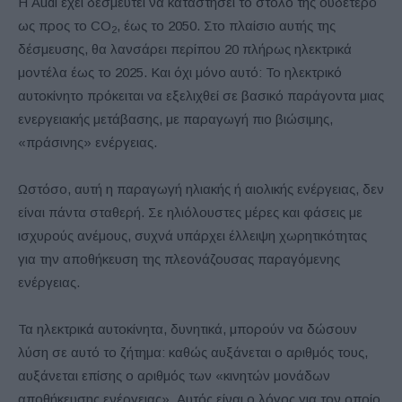
Η Audi έχει δεσμευτεί να καταστήσει το στόλο της ουδέτερο
ως προς το CO
, έως το 2050. Στο πλαίσιο αυτής της
2
δέσμευσης, θα λανσάρει περίπου 20 πλήρως ηλεκτρικά
μοντέλα έως το 2025. Και όχι μόνο αυτό: Το ηλεκτρικό
αυτοκίνητο πρόκειται να εξελιχθεί σε βασικό παράγοντα μιας
ενεργειακής μετάβασης, με παραγωγή πιο βιώσιμης,
«πράσινης» ενέργειας.
Ωστόσο, αυτή η παραγωγή ηλιακής ή αιολικής ενέργειας, δεν
είναι πάντα σταθερή. Σε ηλιόλουστες μέρες και φάσεις με
ισχυρούς ανέμους, συχνά υπάρχει έλλειψη χωρητικότητας
για την αποθήκευση της πλεονάζουσας παραγόμενης
ενέργειας.
Τα ηλεκτρικά αυτοκίνητα, δυνητικά, μπορούν να δώσουν
λύση σε αυτό το ζήτημα: καθώς αυξάνεται ο αριθμός τους,
αυξάνεται επίσης ο αριθμός των «κινητών μονάδων
αποθήκευσης ενέργειας». Αυτός είναι ο λόγος για τον οποίο