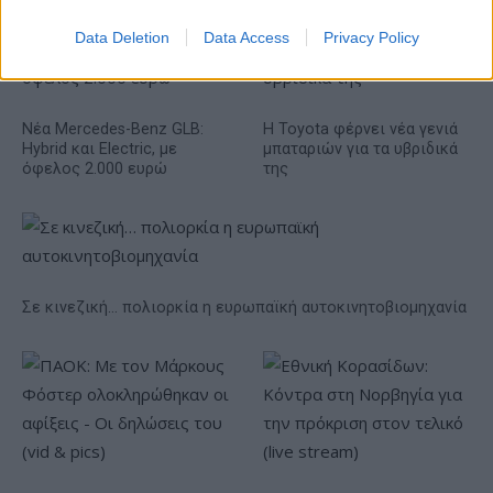
Data Deletion
Data Access
Privacy Policy
Νέα Mercedes-Benz GLB:
Η Toyota φέρνει νέα γενιά
Hybrid και Electric, με
μπαταριών για τα υβριδικά
όφελος 2.000 ευρώ
της
Σε κινεζική… πολιορκία η ευρωπαϊκή αυτοκινητοβιομηχανία