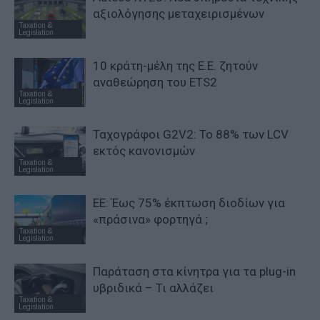
αξιολόγησης μεταχειρισμένων
Taxation &
Legislation
10 κράτη-μέλη της Ε.Ε. ζητούν
αναθεώρηση του ETS2
Taxation &
Legislation
Ταχογράφοι G2V2: Το 88% των LCV
εκτός κανονισμών
Taxation &
Legislation
ΕΕ: Έως 75% έκπτωση διοδίων για
«πράσινα» φορτηγά ;
Taxation &
Legislation
Παράταση στα κίνητρα για τα plug-in
υβριδικά – Τι αλλάζει
Taxation &
Legislation