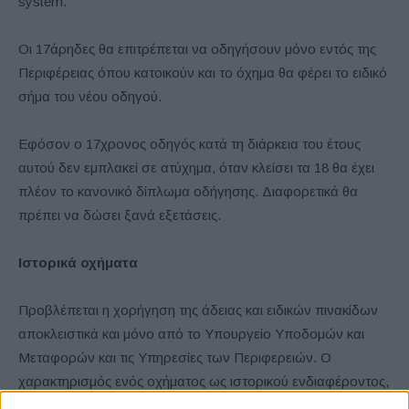
system.
Οι 17άρηδες θα επιτρέπεται να οδηγήσουν μόνο εντός της
Περιφέρειας όπου κατοικούν και το όχημα θα φέρει το ειδικό
σήμα του νέου οδηγού.
Εφόσον ο 17χρονος οδηγός κατά τη διάρκεια του έτους
αυτού δεν εμπλακεί σε ατύχημα, όταν κλείσει τα 18 θα έχει
πλέον το κανονικό δίπλωμα οδήγησης. Διαφορετικά θα
πρέπει να δώσει ξανά εξετάσεις.
Ιστορικά οχήματα
Προβλέπεται η χορήγηση της άδειας και ειδικών πινακίδων
αποκλειστικά και μόνο από το Υπουργείο Υποδομών και
Μεταφορών και τις Υπηρεσίες των Περιφερειών. Ο
χαρακτηρισμός ενός οχήματος ως ιστορικού ενδιαφέροντος,
θα πραγματοποιείται από τους φορείς των ιστορικών