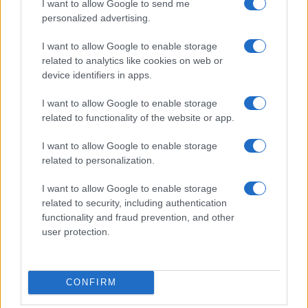
I want to allow Google to send me
personalized advertising.
I want to allow Google to enable storage
related to analytics like cookies on web or
device identifiers in apps.
I want to allow Google to enable storage
Εξοικονομώ – Επιχειρώ:
ΣΚΑΪ: Ολοκληρώθηκε η
related to functionality of the website or app.
Παράταση έως τις 30
θητεία του Γρηγόρη
Νοεμβρίου για
Δημητριάδη - Ο Γιάννης
περισσότερες από 400
Αλαφούζος επιστρέφει στη
I want to allow Google to enable storage
επιχειρήσεις
θέση του CEO
related to personalization.
I want to allow Google to enable storage
related to security, including authentication
functionality and fraud prevention, and other
user protection.
Media: Με ενίσχυση 8 εκατ. ευρώ σε 451 επιχειρήσεις
ξεκίνησε το πρόγραμμα στήριξης- Κάλυψη εισφορών
CONFIRM
ΕΔΟΕΑΠ