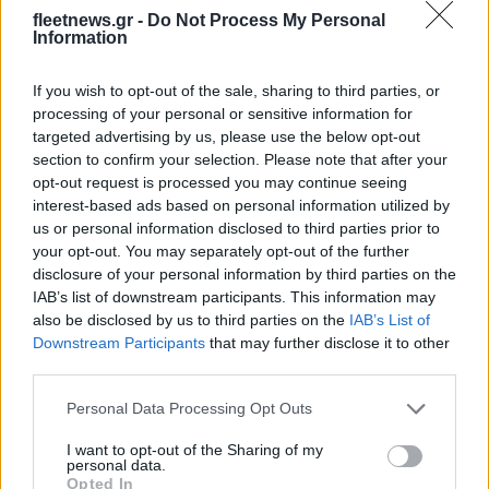
fleetnews.gr -
Do Not Process My Personal
οχημάτων και για πρώτη φορά στα ιστορικά οχήματα
Information
συμπεριλαμβάνονται και τα στρατιωτικά οχήματα που έχουν
κατασκευασθεί για τη μεταφορά επιβατών και έχουν
If you wish to opt-out of the sale, sharing to third parties, or
αξιοποιηθεί από τις Ελληνικές Ένοπλες Δυνάμεις. Επίσης,
processing of your personal or sensitive information for
targeted advertising by us, please use the below opt-out
προβλέπεται άδεια κυκλοφορίας διάρκειας 5 ετών, ο ετήσιος
section to confirm your selection. Please note that after your
έλεγχος από τα ΚΤΕΟ και η καταβολή των τελών
opt-out request is processed you may continue seeing
κυκλοφορίας.
interest-based ads based on personal information utilized by
us or personal information disclosed to third parties prior to
your opt-out. You may separately opt-out of the further
disclosure of your personal information by third parties on the
IAB’s list of downstream participants. This information may
also be disclosed by us to third parties on the
IAB’s List of
Downstream Participants
that may further disclose it to other
third parties.
Please note that this website/app uses one or more Google
Personal Data Processing Opt Outs
Καρδίτσα: Ολοκλήρωσε την εξάδα των ξένων με την
services and may gather and store information including but
απόκτηση του Τζόρνταν ΜακΡέι
not limited to your visit or usage behaviour. You may click to
I want to opt-out of the Sharing of my
personal data.
grant or deny consent to Google and its third-party tags to
Opted In