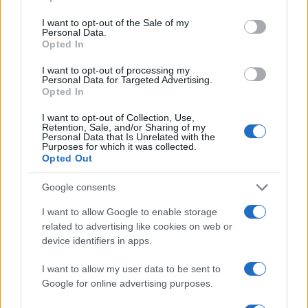
use your data for below specified purposes in below Google
consent section.
I want to opt-out of the Sale of my
Personal Data.
Opted In
I want to opt-out of processing my
Περιστέρι Betsson:
Personal Data for Targeted Advertising.
Ανακοίνωσε την απόκτηση
Opted In
του Γιώργου Γκιουζέλη
I want to opt-out of Collection, Use,
ΚΑΛΑΣ: Αυξημένα κόστη
Retention, Sale, and/or Sharing of my
Personal Data that Is Unrelated with the
«ροκάνισαν» την
Purposes for which it was collected.
κερδοφορία - Στόχος για το
Opted Out
2026 η ανάπτυξη και νέα
μονάδα στο Μεσολόγγι
Google consents
I want to allow Google to enable storage
related to advertising like cookies on web or
device identifiers in apps.
ΑΑΔΕ: Φορολογικό «σαφάρι» στις τουριστικές περιοχές, με
I want to allow my user data to be sent to
οδηγό τις καταγγελίες πολιτών
Google for online advertising purposes.