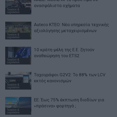
ανασφάλιστα οχήματα
Taxation &
Legislation
Auteco KTEO: Νέα υπηρεσία τεχνικής
αξιολόγησης μεταχειρισμένων
Taxation &
Legislation
10 κράτη-μέλη της Ε.Ε. ζητούν
αναθεώρηση του ETS2
Taxation &
Legislation
Ταχογράφοι G2V2: Το 88% των LCV
εκτός κανονισμών
Taxation &
Legislation
ΕΕ: Έως 75% έκπτωση διοδίων για
«πράσινα» φορτηγά ;
Taxation &
Legislation