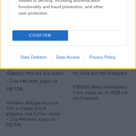
related to security, including authentication
functionality and fraud prevention, and other
user protection.
HELLENiQ ENERGY: Κέρδη 393 εκατ. ευρώ στο α' εξάμηνο –
CONFIRM
Στα 734 εκατ. ευρώ τα EBITDA
Data Deletion
Data Access
Privacy Policy
ΥΠΕΘΟΟ: Νέες επενδύσεις
1 δισ. ευρώ ως το 2028 για
την Ενέργεια
Viohalco: Αυξημένος κατά
14% ο τζίρος στο α'
εξάμηνο, στα 4,3 δισ. ευρώ
– Στα 446 εκατ. ευρώ τα
EBITDA