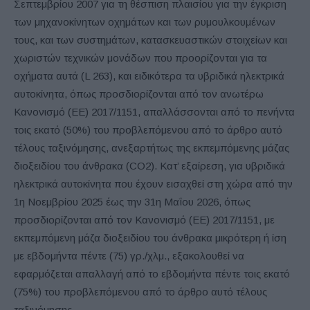
Σεπτεμβρίου 2007 για τη θέσπιση πλαισίου για την έγκριση
των μηχανοκίνητων οχημάτων και των ρυμουλκουμένων
τους, και των συστημάτων, κατασκευαστικών στοιχείων και
χωριστών τεχνικών μονάδων που προορίζονται για τα
οχήματα αυτά (L 263), και ειδικότερα τα υβριδικά ηλεκτρικά
αυτοκίνητα, όπως προσδιορίζονται από τον ανωτέρω
Κανονισμό (ΕΕ) 2017/1151, απαλλάσσονται από το πενήντα
τοις εκατό (50%) του προβλεπόμενου από το άρθρο αυτό
τέλους ταξινόμησης, ανεξαρτήτως της εκπεμπόμενης μάζας
διοξειδίου του άνθρακα (CO2). Κατ’ εξαίρεση, για υβριδικά
ηλεκτρικά αυτοκίνητα που έχουν εισαχθεί στη χώρα από την
1η Νοεμβρίου 2025 έως την 31η Μαΐου 2026, όπως
προσδιορίζονται από τον Κανονισμό (ΕΕ) 2017/1151, με
εκπεμπόμενη μάζα διοξειδίου του άνθρακα μικρότερη ή ίση
με εβδομήντα πέντε (75) γρ./χλμ., εξακολουθεί να
εφαρμόζεται απαλλαγή από το εβδομήντα πέντε τοις εκατό
(75%) του προβλεπόμενου από το άρθρο αυτό τέλους
ταξινόμησης.