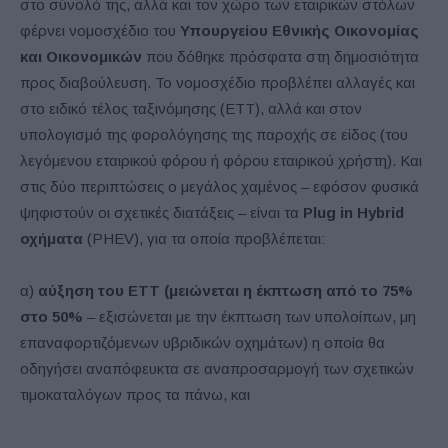
στο σύνολό της, αλλά και τον χώρο των εταιρικών στόλων
φέρνει νομοσχέδιο του
Υπουργείου Εθνικής Οικονομίας
και Οικονομικών
που δόθηκε πρόσφατα στη δημοσιότητα
προς διαβούλευση. Το νομοσχέδιο προβλέπει αλλαγές και
στο ειδικό τέλος ταξινόμησης (ETT), αλλά και στον
υπολογισμό της φορολόγησης της παροχής σε είδος (του
λεγόμενου εταιρικού φόρου ή φόρου εταιρικού χρήστη). Και
στις δύο περιπτώσεις ο μεγάλος χαμένος – εφόσον φυσικά
ψηφιστούν οι σχετικές διατάξεις – είναι τα
Plug in Hybrid
οχήματα
(PHEV), για τα οποία προβλέπεται:
α)
αύξηση του ΕΤΤ (μειώνεται η έκπτωση από το 75%
στο 50%
– εξισώνεται με την έκπτωση των υπολοίπων, μη
επαναφορτιζόμενων υβριδικών οχημάτων) η οποία θα
οδηγήσει αναπόφευκτα σε αναπροσαρμογή των σχετικών
τιμοκαταλόγων προς τα πάνω, και