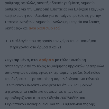
ρύθμισης οφειλών, συνταξιοδοτικές ρυθμίσεις Δημοσίου,
ρυθμίσεις για την Επιτροπή Εποπτείας και Ελέγχου Παιγνίων
και βελτίωση του πλαισίου για τα παίγνια, ρυθμίσεις για την
Εταιρεία Ακινήτων Δημοσίου Ανώνυμη Εταιρεία και λοιπές
διατάξεις» και
είναι διαθέσιμο εδώ
Οι αλλαγές που αφορούν τον χώρο του αυτοκινήτου
περιέχονται στα άρθρα 9 και 21
Συγκεκριμένα, στο
Άρθρο 9
με τίτλο:
«Μείωση
απαλλαγής από το τέλος ταξινόμησης υβριδικών ηλεκτρικών
αυτοκινήτων ανεξαρτήτως εκπεμπόμενης μάζας διοξειδίου
του άνθρακα – Τροποποίηση παρ. 6 άρθρου 136 Εθνικού
Τελωνειακού Κώδικα» αναφέρεται ότι «6. Τα υβριδικά
μηχανοκίνητα επιβατικά αυτοκίνητα, όπως αυτά
προσδιορίζονται από την Οδηγία 2007/46/ΕΚ του
Ευρωπαϊκού Κοινοβουλίου και του Συμβουλίου της 5ης