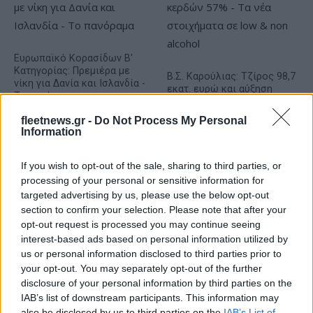
Ευρωπαϊκό Κορασίδων Β'
Κατηγορίας: Πρεμιέρα με
Β.Σ. Καρούλιας: Τζίρος 98,7
νίκη για Δανία και Ισλανδία -
εκατ. ευρώ και αύξηση
Το πανόραμα
κερδών 57% - Τα νέα
στοιχήματα σε low & non
fleetnews.gr -
Do Not Process My Personal
alcohol
Information
If you wish to opt-out of the sale, sharing to third parties, or
processing of your personal or sensitive information for
targeted advertising by us, please use the below opt-out
section to confirm your selection. Please note that after your
Metlen: Ρεκόρ EBITDA στο α' εξάμηνο, στα 550 εκατ. ευρώ –
opt-out request is processed you may continue seeing
Καθαρά κέρδη 313 εκατ. ευρώ
interest-based ads based on personal information utilized by
us or personal information disclosed to third parties prior to
your opt-out. You may separately opt-out of the further
disclosure of your personal information by third parties on the
IAB’s list of downstream participants. This information may
also be disclosed by us to third parties on the
IAB’s List of