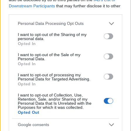
Downstream Participants
that may further disclose it to other
third parties.
Please note that this website/app uses one or more Google
Personal Data Processing Opt Outs
Χρηματοδότηση 8 εκατ.
services and may gather and store information including but
ευρώ σε 843 μέσα
Media: Με ενίσχυση 8 εκατ.
ενημέρωσης- Ξεκίνησε το
not limited to your visit or usage behaviour. You may click to
I want to opt-out of the Sharing of my
ευρώ σε 451 επιχειρήσεις
personal data.
πενταετές πρόγραμμα
grant or deny consent to Google and its third-party tags to
ξεκίνησε το πρόγραμμα
Opted In
ενίσχυσης του Τύπου
use your data for below specified purposes in below Google
στήριξης- Κάλυψη
εισφορών ΕΔΟΕΑΠ
consent section.
I want to opt-out of the Sale of my
Personal Data.
Opted In
I want to opt-out of processing my
Personal Data for Targeted Advertising.
Opted In
IAB Hellas: Νέα Διοικούσα Επιτροπή και νέο Διοικητικό
Συμβούλιο - Πρόεδρος ο Γαληνός Γιαγλής
I want to opt-out of Collection, Use,
Retention, Sale, and/or Sharing of my
Personal Data that Is Unrelated with the
Purposes for which it was collected.
Opted Out
Google consents