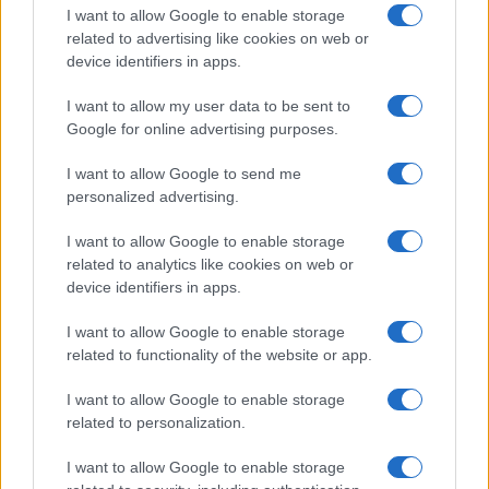
I want to allow Google to enable storage
Νέο Audi A2 e-tron με
Η Chery επενδύει 75 εκατ.
related to advertising like cookies on web or
στόχο την κορυφή της
δολάρια στην KG Mobility
device identifiers in apps.
αποδοτικότητας
I want to allow my user data to be sent to
Google for online advertising purposes.
I want to allow Google to send me
Το FIAT 500 Hybrid τώρα από 18.990 ευρώ
personalized advertising.
I want to allow Google to enable storage
related to analytics like cookies on web or
device identifiers in apps.
I want to allow Google to enable storage
Ουκρανία: Με Μίχαϊλιουκ
related to functionality of the website or app.
και Λεν κόντρα στην Ελλάδα
I want to allow Google to enable storage
Πάρκερ: «Όνειρό μου να
κατακτήσω το ΝΒΑ Europe
related to personalization.
με τη Βιλερμπάν» - Η
διευκρινιστική ανάρτηση
I want to allow Google to enable storage
που έκανε