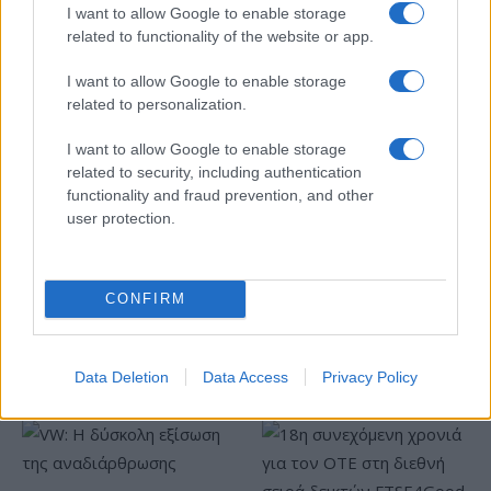
I want to allow Google to enable storage
related to functionality of the website or app.
I want to allow Google to enable storage
ΥΠΕΘΟΟ: Νέες επενδύσεις
related to personalization.
1 δισ. ευρώ ως το 2028 για
την Ενέργεια
I want to allow Google to enable storage
Viohalco: Αυξημένος κατά
related to security, including authentication
14% ο τζίρος στο α'
functionality and fraud prevention, and other
εξάμηνο, στα 4,3 δισ. ευρώ
user protection.
– Στα 446 εκατ. ευρώ τα
EBITDA
CONFIRM
Η συμφωνία Arval-Athlon αναδιαμορφώνει την αγορά leasing
Data Deletion
Data Access
Privacy Policy