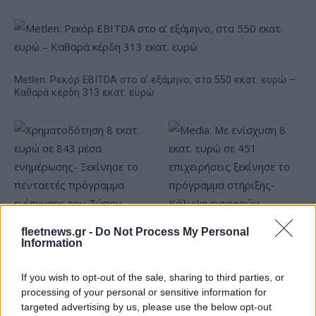
Metlen: Ρεκόρ EBITDA στο α' εξάμηνο, στα 550 εκατ. ευρώ –
Καθαρά κέρδη 313 εκατ. ευρώ
fleetnews.gr -
Do Not Process My Personal
Χρηματοδότηση 8 εκατ.
Information
ευρώ σε 843 μέσα
Media: Με ενίσχυση 8 εκατ.
ενημέρωσης- Ξεκίνησε το
ευρώ σε 451 επιχειρήσεις
πενταετές πρόγραμμα
If you wish to opt-out of the sale, sharing to third parties, or
ξεκίνησε το πρόγραμμα
ενίσχυσης του Τύπου
processing of your personal or sensitive information for
στήριξης- Κάλυψη
εισφορών ΕΔΟΕΑΠ
targeted advertising by us, please use the below opt-out