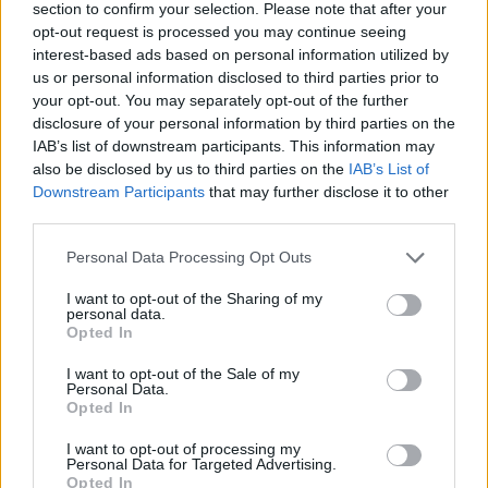
section to confirm your selection. Please note that after your
opt-out request is processed you may continue seeing
interest-based ads based on personal information utilized by
us or personal information disclosed to third parties prior to
your opt-out. You may separately opt-out of the further
IAB Hellas: Νέα Διοικούσα Επιτροπή και νέο Διοικητικό
disclosure of your personal information by third parties on the
Συμβούλιο - Πρόεδρος ο Γαληνός Γιαγλής
IAB’s list of downstream participants. This information may
also be disclosed by us to third parties on the
IAB’s List of
Downstream Participants
that may further disclose it to other
third parties.
Please note that this website/app uses one or more Google
Personal Data Processing Opt Outs
services and may gather and store information including but
not limited to your visit or usage behaviour. You may click to
I want to opt-out of the Sharing of my
Νέο Audi A2 e-tron με
Η Chery επενδύει 75 εκατ.
personal data.
grant or deny consent to Google and its third-party tags to
στόχο την κορυφή της
δολάρια στην KG Mobility
Opted In
use your data for below specified purposes in below Google
αποδοτικότητας
consent section.
I want to opt-out of the Sale of my
Personal Data.
Opted In
I want to opt-out of processing my
Το FIAT 500 Hybrid τώρα από 18.990 ευρώ
Personal Data for Targeted Advertising.
Opted In