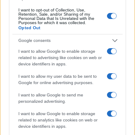
I want to opt-out of Collection, Use,
Retention, Sale, and/or Sharing of my
Personal Data that Is Unrelated with the
Purposes for which it was collected.
Opted Out
Ουκρανία: Με Μίχαϊλιουκ
Google consents
και Λεν κόντρα στην Ελλάδα
I want to allow Google to enable storage
Πάρκερ: «Όνειρό μου να
related to advertising like cookies on web or
κατακτήσω το ΝΒΑ Europe
με τη Βιλερμπάν» - Η
device identifiers in apps.
διευκρινιστική ανάρτηση
που έκανε
I want to allow my user data to be sent to
Google for online advertising purposes.
I want to allow Google to send me
personalized advertising.
HELLENiQ ENERGY: Κέρδη 393 εκατ. ευρώ στο α' εξάμηνο –
I want to allow Google to enable storage
Στα 734 εκατ. ευρώ τα EBITDA
related to analytics like cookies on web or
device identifiers in apps.