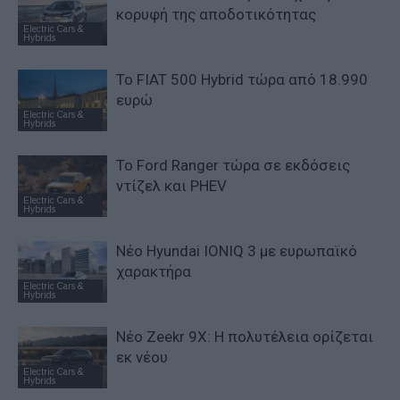
κορυφή της αποδοτικότητας
Electric Cars &
Hybrids
Το FIAT 500 Hybrid τώρα από 18.990
ευρώ
Electric Cars &
Hybrids
Το Ford Ranger τώρα σε εκδόσεις
ντίζελ και PHEV
Electric Cars &
Hybrids
Νέο Hyundai IONIQ 3 με ευρωπαϊκό
χαρακτήρα
Electric Cars &
Hybrids
Νέο Zeekr 9X: Η πολυτέλεια ορίζεται
εκ νέου
Electric Cars &
Hybrids