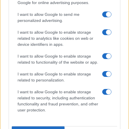
Google for online advertising purposes.
I want to allow Google to send me
personalized advertising.
18η συνεχόμενη χρονιά για τον ΟΤΕ στη διεθνή σειρά
δεικτών FTSE4Good
I want to allow Google to enable storage
related to analytics like cookies on web or
device identifiers in apps.
I want to allow Google to enable storage
related to functionality of the website or app.
Alpha Bank: Για πρώτη φορά το Αρχαίο Θέατρο Επιδαύρου
άνοιξε τις πύλες του σε όλους
I want to allow Google to enable storage
related to personalization.
I want to allow Google to enable storage
related to security, including authentication
ΕΤΙΚΕΤΕΣ
Avis
Ikea
Trade Estates
ΔΕΗ blue
Ελλάδα
functionality and fraud prevention, and other
Ηλεκτροκίνηση
Φόρτιση
user protection.