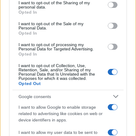
not limited to your visit or usage behaviour. You may click to
I want to opt-out of the Sharing of my
κερδών 57% - Τα νέα
σύμβουλος της ΔΕΗ για την
personal data.
στοιχήματα σε low & non
είσοδο στην πολωνική
grant or deny consent to Google and its third-party tags to
Opted In
alcohol
αγορά ενέργειας
use your data for below specified purposes in below Google
consent section.
I want to opt-out of the Sale of my
Personal Data.
Opted In
I want to opt-out of processing my
Η Chery επενδύει 75 εκατ. δολάρια στην KG Mobility
Personal Data for Targeted Advertising.
Opted In
I want to opt-out of Collection, Use,
Retention, Sale, and/or Sharing of my
Personal Data that Is Unrelated with the
Purposes for which it was collected.
Το FIAT 500 Hybrid τώρα
Opted Out
από 18.990 ευρώ
Google consents
Ατρόμητος και Novibet
I want to allow Google to enable storage
συνεχίζουν μαζί: Ανανέωση
related to advertising like cookies on web or
της συνεργασίας τους μέχρι
device identifiers in apps.
το 2028
I want to allow my user data to be sent to