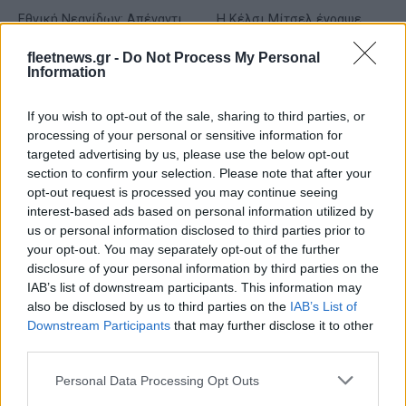
Εθνική Νεανίδων: Απέναντι
Η Κέλσι Μίτσελ έγραψε
στην Ισλανδία για την 5η
ιστορία στη νίκη της Ιντιάνα
θέση στο Ευρωμπάσκετ (live
επί του Σικάγο (vids)
fleetnews.gr -
Do Not Process My Personal
stream)
Information
If you wish to opt-out of the sale, sharing to third parties, or
processing of your personal or sensitive information for
targeted advertising by us, please use the below opt-out
section to confirm your selection. Please note that after your
Ελληνική Αναπτυξιακή Τράπεζα: Με «προίκα» 2 δισ. ευρώ
opt-out request is processed you may continue seeing
ανοίγει δρόμο για δάνεια έως 5 δισ. σε μικρομεσαίες
interest-based ads based on personal information utilized by
us or personal information disclosed to third parties prior to
your opt-out. You may separately opt-out of the further
disclosure of your personal information by third parties on the
IAB’s list of downstream participants. This information may
also be disclosed by us to third parties on the
IAB’s List of
Downstream Participants
that may further disclose it to other
third parties.
Please note that this website/app uses one or more Google
Personal Data Processing Opt Outs
Β.Σ. Καρούλιας: Τζίρος 98,7
Deloitte Ελλάδος:
services and may gather and store information including but
εκατ. ευρώ και αύξηση
Χρηματοοικονομικός