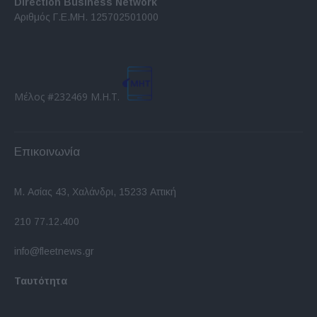
Direction Business Network
Αριθμός Γ.Ε.ΜΗ. 125702501000
Μέλος #232469 Μ.Η.Τ.
Επικοινωνία
Μ. Ασίας 43, Χαλάνδρι, 15233 Αττική
210 77.12.400
info@fleetnews.gr
Ταυτότητα