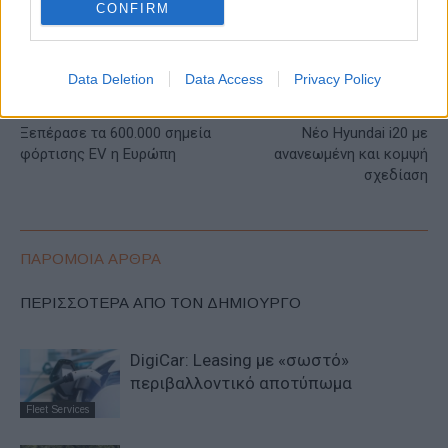
CONFIRM
Data Deletion
Data Access
Privacy Policy
Προηγούμενο άρθρο
Επόμενο άρθρο
Ξεπέρασε τα 600.000 σημεία
Νέο Hyundai i20 με
φόρτισης EV η Ευρώπη
ανανεωμένη και κομψή
σχεδίαση
ΠΑΡΟΜΟΙΑ ΑΡΘΡΑ
ΠΕΡΙΣΣΟΤΕΡΑ ΑΠΟ ΤΟΝ ΔΗΜΙΟΥΡΓΟ
DigiCar: Leasing με «σωστό»
περιβαλλοντικό αποτύπωμα
Fleet Services