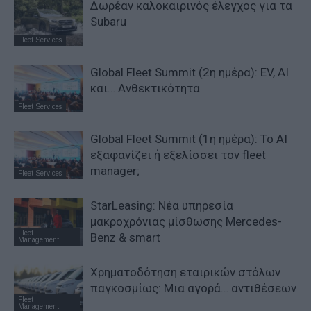
Δωρέαν καλοκαιρινός έλεγχος για τα
Subaru
Fleet Services
Global Fleet Summit (2η ημέρα): EV, AI
και… Ανθεκτικότητα
Fleet Services
Global Fleet Summit (1η ημέρα): Το ΑΙ
εξαφανίζει ή εξελίσσει τον fleet
manager;
Fleet Services
StarLeasing: Νέα υπηρεσία
μακροχρόνιας μίσθωσης Mercedes-
Fleet
Benz & smart
Management
Χρηματοδότηση εταιρικών στόλων
παγκοσμίως: Μια αγορά… αντιθέσεων
Fleet
Management