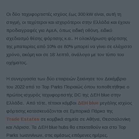
Oι δύο ταχυφορτιστές ισχύος έως 300 kW είναι, αυτή τη
στιγμή, οι ταχύτεροι και ισχυρότεροι στην Ελλάδα και έχουν
προδιαγραφές για ΑμεΑ, όπως ειδική οθόνη, ειδικό
σχεδιασμό θέσης φόρτισης κ.α.. Η ολοκλήρωση φόρτισης
της μπαταρίας από 10% σε 80% μπορεί να γίνει σε ελάχιστο
χρόνο, ακόμη και σε 18’ λεπτά, ανάλογα με τον τύπο του
οχήματος.
Η συνεργασία των δύο εταιρειών ξεκίνησε τον Δεκέμβριο
του 2022 από το Top Parks Πειραιώς όπου τοποθετήθηκε ο
πρώτος ισχυρός ταχυφορτιστής DC της ΔΕΗ blue στην
Ελλάδα. Από τότε, τέτοιοι κόμβοι
ΔΕΗ blue
μεγάλης ισχύος
φόρτισης κατασκευάζονται σε Εμπορικά Πάρκα της
Trade Estates
σε κομβικά σημεία σε Αθήνα, Θεσσαλονίκη
και Λάρισα. Τα ΔΕΗ blue hubs θα επεκταθούν και στο Top
Parks Ιωαννίνων, στις αμέσως επόμενες ημέρες.