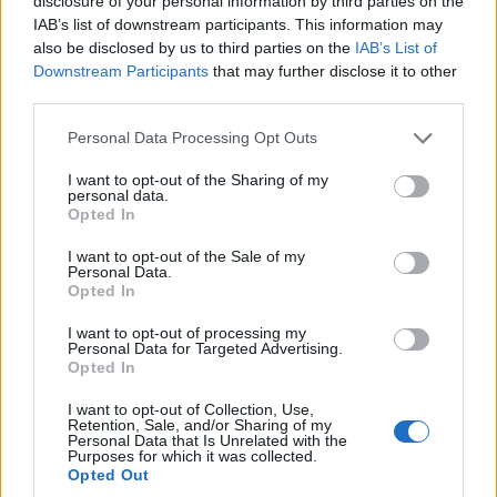
disclosure of your personal information by third parties on the
IAB’s list of downstream participants. This information may
also be disclosed by us to third parties on the
IAB’s List of
Downstream Participants
that may further disclose it to other
third parties.
Το νέο Q7 διαθέτει επίσης ένα
ευρύ φάσμα συστημάτων
Please note that this website/app uses one or more Google
υποβοήθησης.
Μεταξύ αυτών ξεχωρίζει το adaptive driving
Personal Data Processing Opt Outs
services and may gather and store information including but
assistant plus, το οποίο υποστηρίζει τον οδηγό στην
not limited to your visit or usage behaviour. You may click to
I want to opt-out of the Sharing of my
personal data.
επιτάχυνση, την πέδηση, τη διατήρηση ταχύτητας και
grant or deny consent to Google and its third-party tags to
Opted In
απόστασης, καθώς και στην παραμονή εντός λωρίδας
use your data for below specified purposes in below Google
consent section.
κυκλοφορίας. Το σύστημα συμβάλλει σημαντικά στην άνεση,
I want to opt-out of the Sale of my
Personal Data.
ιδιαίτερα σε πολύωρα ταξίδια. Η λειτουργία trained parking
Opted In
επιτρέπει στον οδηγό να «διδάξει» στο όχημα
I want to opt-out of processing my
συγκεκριμένους ελιγμούς στάθμευσης, ενώ το νέο reverse
Personal Data for Targeted Advertising.
Opted In
assist διευκολύνει την ασφαλή έξοδο από αδιέξοδους
δρόμους.
I want to opt-out of Collection, Use,
Retention, Sale, and/or Sharing of my
Personal Data that Is Unrelated with the
Κατά το λανσάρισμα, το νέο Q7 θα διατίθεται μέσω του
Purposes for which it was collected.
Opted Out
δικτύου συνεργατών της Audi με τον τρίλιτρο