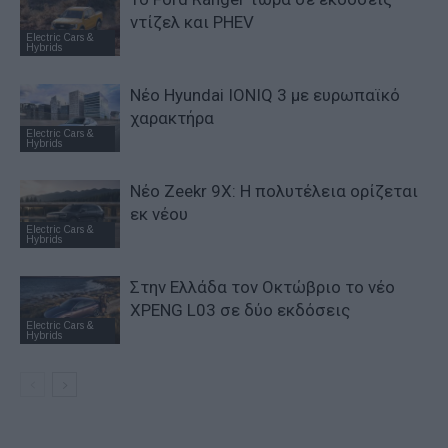
ντίζελ και PHEV
Electric Cars &
Hybrids
Νέο Hyundai IONIQ 3 με ευρωπαϊκό
χαρακτήρα
Electric Cars &
Hybrids
Νέο Zeekr 9X: Η πολυτέλεια ορίζεται
εκ νέου
Electric Cars &
Hybrids
Στην Ελλάδα τον Οκτώβριο το νέο
XPENG L03 σε δύο εκδόσεις
Electric Cars &
Hybrids