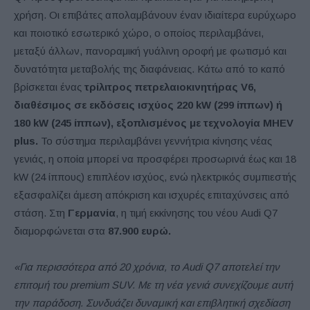
χρήση. Οι επιβάτες απολαμβάνουν έναν ιδιαίτερα ευρύχωρο
και ποιοτικό εσωτερικό χώρο, ο οποίος περιλαμβάνει,
μεταξύ άλλων, πανοραμική γυάλινη οροφή με φωτισμό και
δυνατότητα μεταβολής της διαφάνειας. Κάτω από το καπό
βρίσκεται ένας
τρίλιτρος πετρελαιοκινητήρας V6,
διαθέσιμος σε εκδόσεις ισχύος 220 kW (299 ίππων) ή
180 kW (245 ίππων), εξοπλισμένος με τεχνολογία MHEV
plus.
Το σύστημα περιλαμβάνει γεννήτρια κίνησης νέας
γενιάς, η οποία μπορεί να προσφέρει προσωρινά έως και 18
kW (24 ίππους) επιπλέον ισχύος, ενώ ηλεκτρικός συμπιεστής
εξασφαλίζει άμεση απόκριση και ισχυρές επιταχύνσεις από
στάση. Στη
Γερμανία
, η τιμή εκκίνησης του νέου Audi Q7
διαμορφώνεται στα
87.900 ευρώ.
«Για περισσότερα από 20 χρόνια, το Audi Q7 αποτελεί την
επιτομή του premium SUV. Με τη νέα γενιά συνεχίζουμε αυτή
την παράδοση. Συνδυάζει δυναμική και επιβλητική σχεδίαση