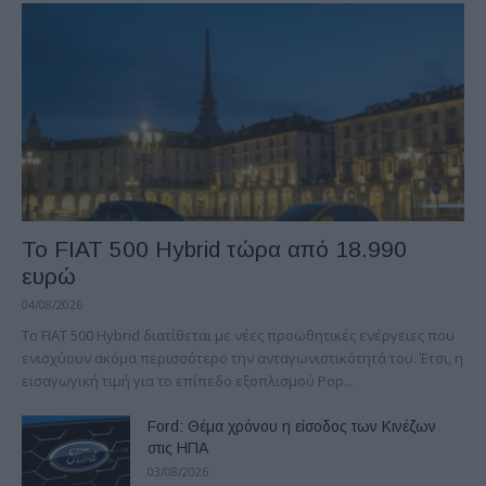
Το FIAT 500 Hybrid τώρα από 18.990
ευρώ
04/08/2026
Το FIAT 500 Hybrid διατίθεται με νέες προωθητικές ενέργειες που
ενισχύουν ακόμα περισσότερο την ανταγωνιστικότητά του. Έτσι, η
εισαγωγική τιμή για το επίπεδο εξοπλισμού Pop...
Ford: Θέμα χρόνου η είσοδος των Κινέζων
στις ΗΠΑ
03/08/2026