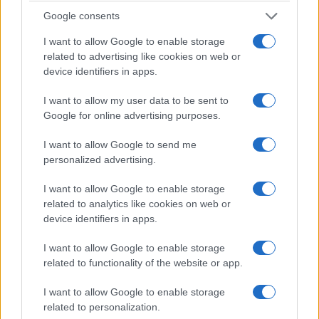
πετρελαιοκινητήρα V6
σε δύο εκδόσεις.
Η ισχυρότερη
Google consents
αποδίδει 220 kW
(299 ίππους)
και 630 Nm ροπής, ενώ η
I want to allow Google to enable storage
δεύτερη 180 kW
(245 ίππους)
και 500 Nm. Ο κινητήρας
related to advertising like cookies on web or
συνδυάζεται με
τεχνολογία MHEV plus
και ηλεκτρικό
device identifiers in apps.
συμπιεστή για άμεση απόκριση στο πάτημα του γκαζιού.
I want to allow my user data to be sent to
Google for online advertising purposes.
I want to allow Google to send me
personalized advertising.
I want to allow Google to enable storage
related to analytics like cookies on web or
device identifiers in apps.
I want to allow Google to enable storage
related to functionality of the website or app.
I want to allow Google to enable storage
related to personalization.