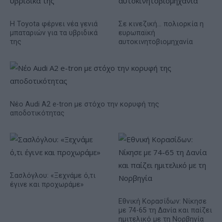
Η Toyota φέρνει νέα γενιά
Σε κινεζική… πολιορκία η
μπαταριών για τα υβριδικά
ευρωπαϊκή
της
αυτοκινητοβιομηχανία
Νέο Audi A2 e-tron με στόχο την κορυφή της
αποδοτικότητας
Σασλόγλου: «Ξεχνάμε ό,τι
έγινε και προχωράμε»
Εθνική Κορασίδων: Νίκησε
με 74-65 τη Δανία και παίζει
ημιτελικό με τη Νορβηγία