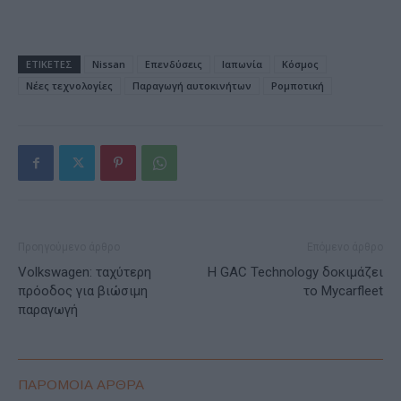
ΕΤΙΚΕΤΕΣ
Nissan
Επενδύσεις
Ιαπωνία
Κόσμος
Νέες τεχνολογίες
Παραγωγή αυτοκινήτων
Ρομποτική
Προηγούμενο άρθρο
Επόμενο άρθρο
Volkswagen: ταχύτερη
Η GAC Technology δοκιμάζει
πρόοδος για βιώσιμη
το Mycarfleet
παραγωγή
ΠΑΡΟΜΟΙΑ ΑΡΘΡΑ