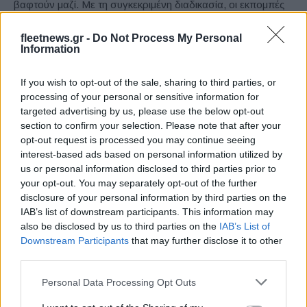
βαφτούν μαζί. Με τη συγκεκριμένη διαδικασία, οι εκπομπές
διοξειδίου του άνθρακα θα μειωθούν κατά 25%.
fleetnews.gr -
Do Not Process My Personal
Information
Η Nissan θα χρησιμοποιήσει επίσης ένα θάλαμο βαφής
χωρίς νερό, που θα επιτρέπει τη συλλογή όλων των
If you wish to opt-out of the sale, sharing to third parties, or
αποβλήτων και την επαναχρησιμοποίηση τους σε άλλες
processing of your personal or sensitive information for
targeted advertising by us, please use the below opt-out
παραγωγικές διαδικασίες.
section to confirm your selection. Please note that after your
opt-out request is processed you may continue seeing
“Αυτές οι νέες τεχνολογίες και οι καινοτομίες βρίσκονται στο
interest-based ads based on personal information utilized by
επίκεντρο της ανταγωνιστικότητας της εταιρείας”, δήλωσε ο
us or personal information disclosed to third parties prior to
κ. Sakamoto. “Θα αναπτυχθούν, σε παγκόσμια κλίμακα τα
your opt-out. You may separately opt-out of the further
disclosure of your personal information by third parties on the
επόμενα χρόνια, υποστηρίζοντας το μέλλον του Intelligent
IAB’s list of downstream participants. This information may
Mobility της Nissan και ενισχύοντας την ηγετική μας θέση
also be disclosed by us to third parties on the
IAB’s List of
στην τεχνολογία.”
Downstream Participants
that may further disclose it to other
third parties.
Δείτε εδώ video
με τις πρωτοποριακές τεχνολογίες που
Please note that this website/app uses one or more Google
Personal Data Processing Opt Outs
αναπτύσσει η Nissan στα εργοστάσιά της.
services and may gather and store information including but