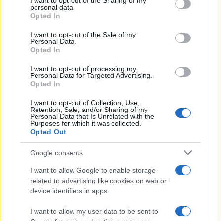
not limited to your visit or usage behaviour. You may click to
I want to opt-out of the Sharing of my
personal data.
grant or deny consent to Google and its third-party tags to
Opted In
use your data for below specified purposes in below Google
consent section.
I want to opt-out of the Sale of my
Personal Data.
Opted In
I want to opt-out of processing my
Personal Data for Targeted Advertising.
Opted In
EuroLeague: Οι ενθουσιώδεις πρωτοεμφανιζόμενοι
I want to opt-out of Collection, Use,
Retention, Sale, and/or Sharing of my
Personal Data that Is Unrelated with the
Purposes for which it was collected.
Opted Out
Google consents
I want to allow Google to enable storage
related to advertising like cookies on web or
Ευρωπαϊκό Κορασίδων Β'
device identifiers in apps.
Κατηγορίας: Πρεμιέρα με
Β.Σ. Καρούλιας: Τζίρος 98,7
νίκη για Δανία και Ισλανδία -
εκατ. ευρώ και αύξηση
I want to allow my user data to be sent to
Το πανόραμα
κερδών 57% - Τα νέα