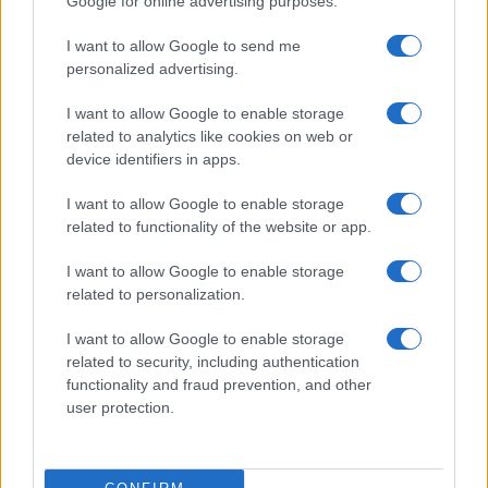
Google for online advertising purposes.
στοιχήματα σε low & non
alcohol
I want to allow Google to send me
personalized advertising.
I want to allow Google to enable storage
related to analytics like cookies on web or
device identifiers in apps.
Metlen: Ρεκόρ EBITDA στο α' εξάμηνο, στα 550 εκατ. ευρώ –
Καθαρά κέρδη 313 εκατ. ευρώ
I want to allow Google to enable storage
related to functionality of the website or app.
I want to allow Google to enable storage
related to personalization.
I want to allow Google to enable storage
related to security, including authentication
functionality and fraud prevention, and other
user protection.
Χρηματοδότηση 8 εκατ.
ευρώ σε 843 μέσα
Media: Με ενίσχυση 8 εκατ.
ενημέρωσης- Ξεκίνησε το
ευρώ σε 451 επιχειρήσεις
πενταετές πρόγραμμα
ξεκίνησε το πρόγραμμα