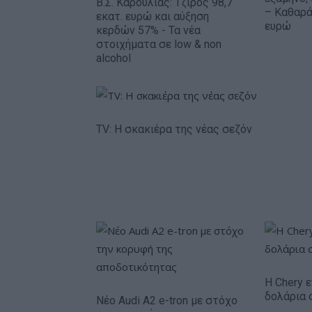
Β.Σ. Καρούλιας: Τζίρος 98,7
– Καθαρά
εκατ. ευρώ και αύξηση
ευρώ
κερδών 57% - Τα νέα
στοιχήματα σε low & non
alcohol
TV: Η σκακιέρα της νέας σεζόν
Η Chery ε
δολάρια 
Νέο Audi A2 e-tron με στόχο