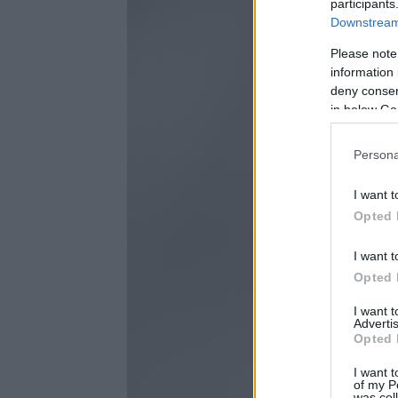
participants
Downstream 
Please note
information 
deny consent
in below Go
Persona
I want t
Opted 
I want t
Opted 
I want 
Advertis
Opted 
I want t
of my P
was col