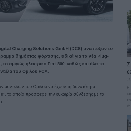
igital
Charging
Solutions
GmbH
(DCS
) ανέπτυξαν το
γραμμα δημόσιας φόρτισης, ειδικά για τα νέα Plug
-
Σ
e
, το αμιγώς ηλεκτρικό Fiat
500, καθώς και όλα τα
ε
ντέλα του Ομίλου FCA
.
31
ν μοντέλων του Ομίλου να έχουν τη δυνατότητα
Η
κα
ge
”, το οποίο προσφέρει την ευκαιρία σύνδεσης με το
το
ο.
άν