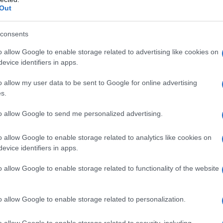
Out
rtenschlager
, σχολίασε σχετικά:”Είμαστε πολύ
consents
 και την εφαρμογή μιας εξελιγμένης λύσης φόρτισης. Για
o allow Google to enable storage related to advertising like cookies on
προς μια πιο άνετη και εύκολη χρήση της ηλεκτροκίνησης.
evice identifiers in apps.
ερο τη συνεργασία μας με τον Όμιλο FCA”.
o allow my user data to be sent to Google for online advertising
biles έχει σαν στόχο την προώθηση της εναλλακτικής
s.
ελίξει ένα “οικοσύστημα” σχεδιασμένο σύμφωνα με τις
to allow Google to send me personalized advertising.
 των ηλεκτρικών και εξηλεκτρισμένων αυτοκινήτων να
o allow Google to enable storage related to analytics like cookies on
evice identifiers in apps.
θεί σε μια σειρά συμφωνιών στις οποίες ήδη έχουμε
o allow Google to enable storage related to functionality of the website
αι προσιτή τη χρήση των ηλεκτρικών και
ρισσότεροι άνθρωποι να επιλέγουν τα ηλεκτρικά
μια άνετη εμπειρία χρήσης σε όλα τα επίπεδα, χωρίς
o allow Google to enable storage related to personalization.
αυτό το πλαίσιο η FCA αποφάσισε να συνεργαστεί με την
λον της εναλλακτικής αυτοκίνησης. Με την υπηρεσία
o allow Google to enable storage related to security, including