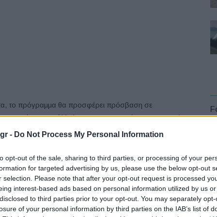
ρτα, το πρόγραμμα θα προσφέρει πρόσβαση σε
F
στην Ευρώπη. Παράλληλα με την εγγραφή στην υπηρεσία
ρμα “My Easy Charge” που θα παρέχει πληροφορίες,
gr -
Do Not Process My Personal Information
ματισμό διαδρομών και βέβαια ενεργοποίηση-χρήση του
to opt-out of the sale, sharing to third parties, or processing of your per
formation for targeted advertising by us, please use the below opt-out s
r selection. Please note that after your opt-out request is processed y
 και έτσι οι χρήστες του “My Easy Charge” θα έχουν ένα
L
eing interest-based ads based on personal information utilized by us or
φόρτιση του οχήματος τους.
disclosed to third parties prior to your opt-out. You may separately opt-
losure of your personal information by third parties on the IAB’s list of