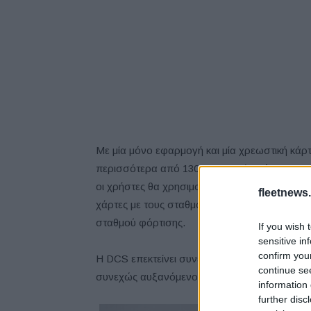
Με μία μόνο εφαρμογή και μία χρεωστική κά
περισσότερα από 130.000 σημεία φόρτισης 
οι χρήστες θα χρησιμοποιούν και την πλατφό
fleetnews.
χάρτες με τους σταθμούς φόρτισης, προγραμ
σταθμού φόρτισης.
If you wish 
sensitive in
confirm you
Η DCS επεκτείνει συνεχώς το δίκτυο φόρτισης
continue se
συνεχώς αυξανόμενο αριθμό επιλογών για τη 
information 
further disc