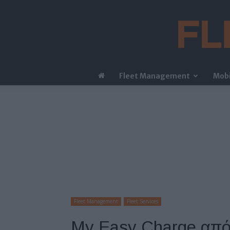
Fleet Management
Mobi
Fleet Management
Fleet Services
My Easy Charge από