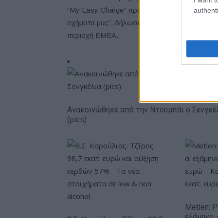
“My Easy Charge” προσφέρουμε μια μοναδική 
authenti
οχήματα μας”, δήλωσε ο
Roberto
Di
Stefan
περιοχή EMEA.
Ανακοινώθηκε από την Ντουμπάι ο Σενγκέ
(pics)
Metlen: 
εξάμηνο,