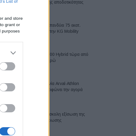
B’s List of
κορυφή της αποδοτικότητας
05/08/2026
er and store
to grant or
Η Chery επενδύει 75 εκατ.
ed purposes
δολάρια στην KG Mobility
04/08/2026
Το FIAT 500 Hybrid τώρα από
18.990 ευρώ
04/08/2026
Η συμφωνία Arval-Athlon
αναδιαμορφώνει την αγορά
leasing
03/08/2026
VW: Η δύσκολη εξίσωση της
αναδιάρθρωσης
03/08/2026