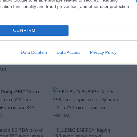
και άνετη εμπειρία σε όσους επιλέξουν κάποιο από τα
cation functionality and fraud prevention, and other user protection.
o
, Επικεφαλής του e-Mobility της FCA για την
CONFIRM
Data Deletion
Data Access
Privacy Policy
Πήρε τον Αλέρικ Φρίμαν ο Βίκος Ιωαννίνων
λια
Ρεκόρ EBITDA στο α'
HELLENiQ ENERGY: Κέρδη
 στα 550 εκατ. ευρώ
393 εκατ. ευρώ στο α'