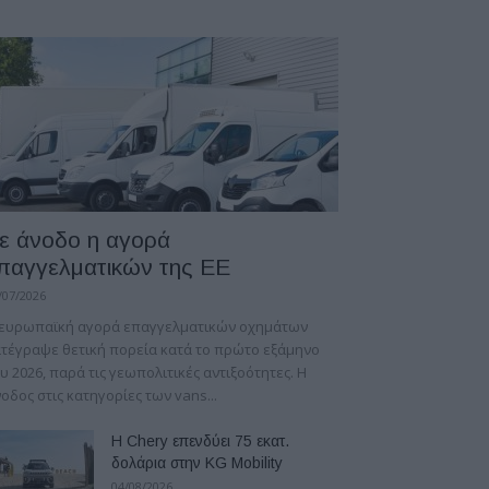
ε άνοδο η αγορά
παγγελματικών της ΕΕ
/07/2026
 ευρωπαϊκή αγορά επαγγελματικών οχημάτων
τέγραψε θετική πορεία κατά το πρώτο εξάμηνο
υ 2026, παρά τις γεωπολιτικές αντιξοότητες. Η
οδος στις κατηγορίες των vans...
Η Chery επενδύει 75 εκατ.
δολάρια στην KG Mobility
04/08/2026