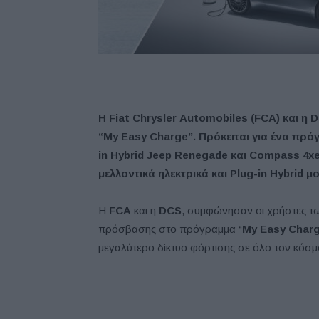
Η Fiat
Chrysler
Automobiles
(FCA
) και η D
“My Easy Charge”. Πρόκειται για ένα πρό
in
Hybrid
Jeep
Renegade
και Compass
4x
μελλοντικά ηλεκτρικά και Plug
-in
Hybrid
μο
H
FCA
και η
DCS
, συμφώνησαν οι χρήστες τω
πρόσβασης στο πρόγραμμα “
My Easy Char
μεγαλύτερο δίκτυο φόρτισης σε όλο τον κόσμ