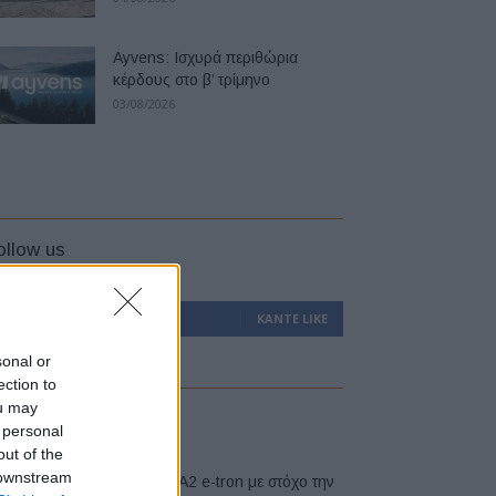
Ayvens: Iσχυρά περιθώρια
κέρδους στο β’ τρίμηνο
03/08/2026
ollow us
0
Υποστηρικτές
ΚΆΝΤΕ LIKE
sonal or
ection to
ou may
atest
 personal
out of the
 downstream
Νέο Audi A2 e-tron με στόχο την