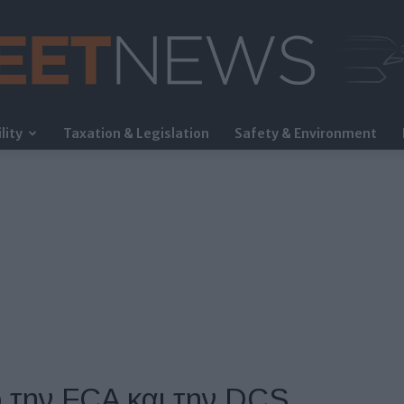
lity
Taxation & Legislation
Safety & Environment
FleetNews
 την FCA και την DCS