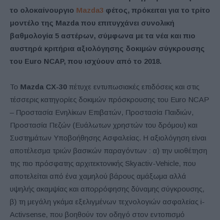
το ολοκαίνουργιο
Mazda3
φέτος, πρόκειται για το τρίτο
μοντέλο της Mazda που επιτυγχάνει συνολική
βαθμολογία 5 αστέρων, σύμφωνα με τα νέα και πιο
αυστηρά κριτήρια αξιολόγησης δοκιμών σύγκρουσης
του Euro NCAP, που ισχύουν από το 2018.
Το
Mazda CX-30
πέτυχε εντυπωσιακές επιδόσεις και στις
τέσσερις κατηγορίες δοκιμών πρόσκρουσης του Euro NCAP
– Προστασία Ενηλίκων Επιβατών, Προστασία Παιδιών,
Προστασία Πεζών (Ευάλωτων χρηστών του δρόμου) και
Συστημάτων Υποβοήθησης Ασφαλείας. Η αξιολόγηση είναι
αποτέλεσμα τριών βασικών παραγόντων : α) την υιοθέτηση
της πιο πρόσφατης αρχιτεκτονικής Skyactiv-Vehicle, που
αποτελείται από ένα χαμηλού βάρους αμάξωμα αλλά
υψηλής ακαμψίας και απορρόφησης δύναμης σύγκρουσης,
β) τη μεγάλη γκάμα εξελιγμένων τεχνολογιών ασφαλείας i-
Activsense, που βοηθούν τον οδηγό στον εντοπισμό