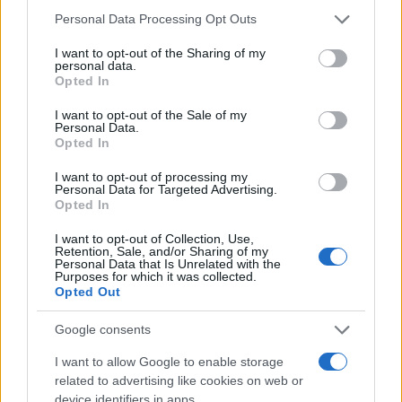
Please note that this website/app uses one or more Google
Νέο Audi A2 e-tron με στόχο την κορυφή της
Personal Data Processing Opt Outs
services and may gather and store information including but
αποδοτικότητας
not limited to your visit or usage behaviour. You may click to
I want to opt-out of the Sharing of my
personal data.
grant or deny consent to Google and its third-party tags to
Opted In
use your data for below specified purposes in below Google
consent section.
I want to opt-out of the Sale of my
Personal Data.
Opted In
I want to opt-out of processing my
Personal Data for Targeted Advertising.
«Η οικογένεια Μπας
Opted In
φέρεται να βρίσκεται κοντά
Εθνική Παίδων: Κόντρα στη
στην απόκτηση της
Γεωργία για την πρώτη νίκη
I want to opt-out of Collection, Use,
Βιλερμπάν»
στο Ευρωμπάσκετ U16 (live
Retention, Sale, and/or Sharing of my
Personal Data that Is Unrelated with the
stream)
Purposes for which it was collected.
Opted Out
Google consents
I want to allow Google to enable storage
Χρηματιστήριο Αθηνών: Εβδομαδιαία άνοδος 1,76%, κέρδη
related to advertising like cookies on web or
23,31% από τις αρχές του έτους
device identifiers in apps.