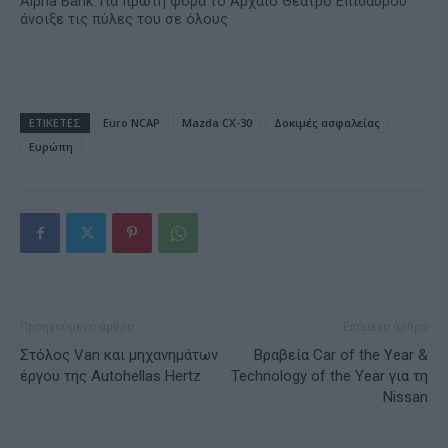
Alpha Bank: Για πρώτη φορά το Αρχαίο Θέατρο Επιδαύρου
άνοιξε τις πύλες του σε όλους
ΕΤΙΚΕΤΕΣ
Euro NCAP
Mazda CX-30
Δοκιμές ασφαλείας
Ευρώπη
Προηγούμενο άρθρο
Επόμενο άρθρο
Στόλος Van και μηχανημάτων
Βραβεία Car of the Year &
έργου της Autohellas Hertz
Technology of the Year για τη
Nissan