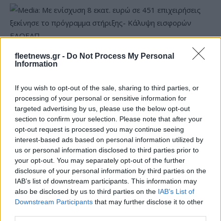
fleetnews.gr -
Do Not Process My Personal
Media: Με ενίσχυση 8 εκατ. ευρώ σε 451 επιχειρήσεις
Information
ξεκίνησε το πρόγραμμα στήριξης- Κάλυψη εισφορών
ΕΔΟΕΑΠ
If you wish to opt-out of the sale, sharing to third parties, or
processing of your personal or sensitive information for
targeted advertising by us, please use the below opt-out
section to confirm your selection. Please note that after your
opt-out request is processed you may continue seeing
interest-based ads based on personal information utilized by
us or personal information disclosed to third parties prior to
Η Toyota φέρνει νέα γενιά
Σε κινεζική… πολιορκία η
your opt-out. You may separately opt-out of the further
μπαταριών για τα υβριδικά
ευρωπαϊκή
της
αυτοκινητοβιομηχανία
disclosure of your personal information by third parties on the
IAB’s list of downstream participants. This information may
also be disclosed by us to third parties on the
IAB’s List of
Downstream Participants
that may further disclose it to other
third parties.