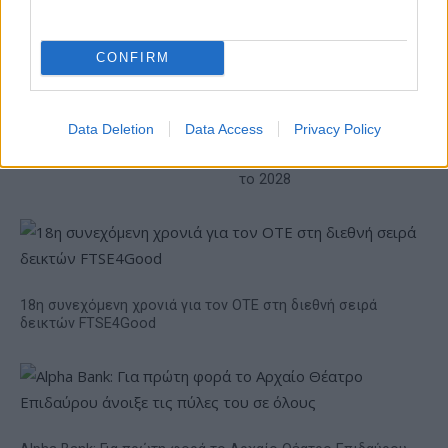
Το FIAT 500 Hybrid τώρα
CONFIRM
από 18.990 ευρώ
Ατρόμητος και Novibet
Data Deletion
Data Access
Privacy Policy
συνεχίζουν μαζί: Ανανέωση
της συνεργασίας τους μέχρι
το 2028
18η συνεχόμενη χρονιά για τον ΟΤΕ στη διεθνή σειρά
δεικτών FTSE4Good