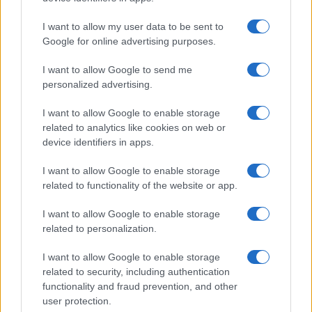
I want to allow my user data to be sent to
Google for online advertising purposes.
I want to allow Google to send me
personalized advertising.
I want to allow Google to enable storage
related to analytics like cookies on web or
Ελληνική Αναπτυξιακή
Υπ. Μεταφορών: Οριστική
device identifiers in apps.
Τράπεζα: Με «προίκα» 2
λύση στο ζήτημα των
δισ. ευρώ ανοίγει δρόμο για
πινακίδων κυκλοφορίας -
I want to allow Google to enable storage
δάνεια έως 5 δισ. σε
Τέλος στις χρονοβόρες
related to functionality of the website or app.
μικρομεσαίες
διαδικασίες
I want to allow Google to enable storage
related to personalization.
I want to allow Google to enable storage
Η Chery επενδύει 75 εκατ. δολάρια στην KG Mobility
related to security, including authentication
functionality and fraud prevention, and other
user protection.