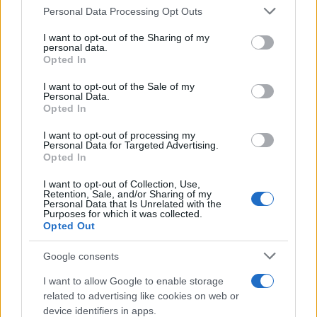
Please note that this website/app uses one or more Google
Personal Data Processing Opt Outs
services and may gather and store information including but
Ατρόμητος και Novibet
not limited to your visit or usage behaviour. You may click to
I want to opt-out of the Sharing of my
συνεχίζουν μαζί: Ανανέωση
personal data.
της συνεργασίας τους μέχρι
grant or deny consent to Google and its third-party tags to
Opted In
το 2028
use your data for below specified purposes in below Google
consent section.
I want to opt-out of the Sale of my
Personal Data.
Opted In
I want to opt-out of processing my
Personal Data for Targeted Advertising.
18η συνεχόμενη χρονιά για τον ΟΤΕ στη διεθνή σειρά
Opted In
δεικτών FTSE4Good
I want to opt-out of Collection, Use,
Retention, Sale, and/or Sharing of my
Personal Data that Is Unrelated with the
Purposes for which it was collected.
Opted Out
Alpha Bank: Για πρώτη φορά το Αρχαίο Θέατρο Επιδαύρου
Google consents
άνοιξε τις πύλες του σε όλους
I want to allow Google to enable storage
related to advertising like cookies on web or
device identifiers in apps.