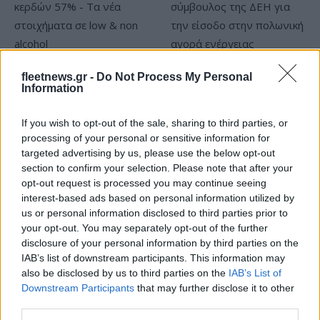
fleetnews.gr -
Do Not Process My Personal
Β.Σ. Καρούλιας: Τζίρος 98,7
Deloitte Ελλάδος:
Information
εκατ. ευρώ και αύξηση
Χρηματοοικονομικός
κερδών 57% - Τα νέα
σύμβουλος της ΔΕΗ για την
στοιχήματα σε low & non
είσοδο στην πολωνική
If you wish to opt-out of the sale, sharing to third parties, or
alcohol
αγορά ενέργειας
processing of your personal or sensitive information for
targeted advertising by us, please use the below opt-out
section to confirm your selection. Please note that after your
opt-out request is processed you may continue seeing
interest-based ads based on personal information utilized by
Η Chery επενδύει 75 εκατ. δολάρια στην KG Mobility
us or personal information disclosed to third parties prior to
your opt-out. You may separately opt-out of the further
disclosure of your personal information by third parties on the
IAB’s list of downstream participants. This information may
also be disclosed by us to third parties on the
IAB’s List of
Downstream Participants
that may further disclose it to other
Το FIAT 500 Hybrid τώρα
από 18.990 ευρώ
third parties.