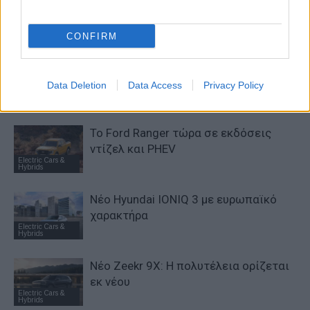
Νέο Audi A2 e-tron με στόχο την
κορυφή της αποδοτικότητας
Electric Cars &
Hybrids
CONFIRM
Το FIAT 500 Hybrid τώρα από 18.990
ευρώ
Data Deletion
Data Access
Privacy Policy
Electric Cars &
Hybrids
Το Ford Ranger τώρα σε εκδόσεις
ντίζελ και PHEV
Electric Cars &
Hybrids
Νέο Hyundai IONIQ 3 με ευρωπαϊκό
χαρακτήρα
Electric Cars &
Hybrids
Νέο Zeekr 9X: Η πολυτέλεια ορίζεται
εκ νέου
Electric Cars &
Hybrids