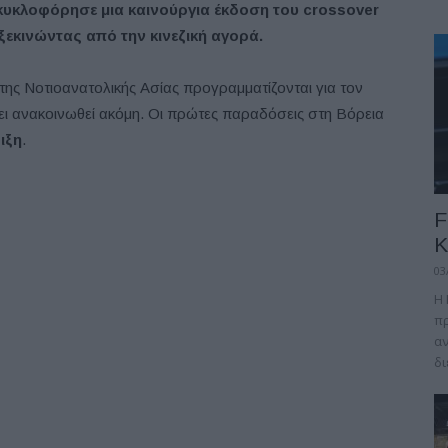
 κυκλοφόρησε μια καινούργια έκδοση του crossover
 ξεκινώντας από την κινεζική αγορά.
της Νοτιοανατολικής Ασίας προγραμματίζονται για τον
χει ανακοινωθεί ακόμη. Οι πρώτες παραδόσεις στη Βόρεια
ιξη
.
F
Κ
03
Η 
πρ
αν
δι