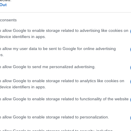
Out
πενδύει 75 εκατ.
Το FIAT 500 Hybrid τώρα από
στην KG Mobility
18.990 ευρώ
consents
o allow Google to enable storage related to advertising like cookies on
evice identifiers in apps.
o allow my user data to be sent to Google for online advertising
s.
ο
to allow Google to send me personalized advertising.
Οι διακοπές των Γάλλων του Παναθηναϊκού
με τέσσερις συμπατριώτες τους στη Μύκονο
o allow Google to enable storage related to analytics like cookies on
(pic)
evice identifiers in apps.
o allow Google to enable storage related to functionality of the website
o allow Google to enable storage related to personalization.
Cenergy Holdings: Άνοδος
o allow Google to enable storage related to security, including