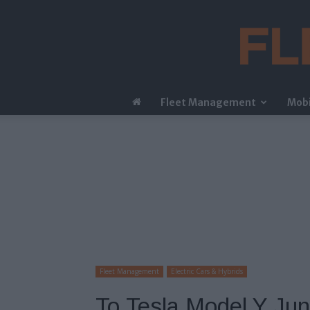
Fleet Management
Mobi
Fleet Management
Electric Cars & Hybrids
Το Tesla Model Y Jun