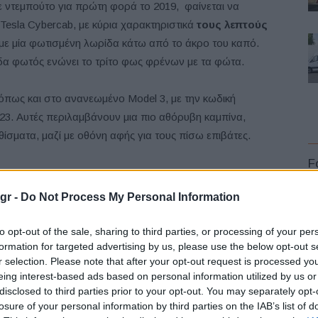
 ντεμπούτο για πρώτη φορά το 2019, φαίνεται να
Tesla Cybercab, με κύρια χαρακτηριστικά
τους λεπτούς
με μία φωτισμένη λωρίδα κάτω από το άκρο του καπό.
ίδα φωτός ενώνει το τρίτο φως φρένων με τα φώτα.
ς όπως και στο ανανεωμένο Model 3, με την κωδική
23. Αυτές περιλαμβάνουν μια πιο αθόρυβη καμπίνα,
θίσματα, μαζί με οθόνη αφής για τους πίσω επιβάτες.
F
gr -
Do Not Process My Personal Information
to opt-out of the sale, sharing to third parties, or processing of your per
Αλέξης Γιαννούλιας: Υποψήφιος Δήμαρχος
formation for targeted advertising by us, please use the below opt-out s
στο Σικάγο ο άλλοτε παίκτης του Πανιώνιου
r selection. Please note that after your opt-out request is processed y
L
eing interest-based ads based on personal information utilized by us or
disclosed to third parties prior to your opt-out. You may separately opt-
losure of your personal information by third parties on the IAB’s list of