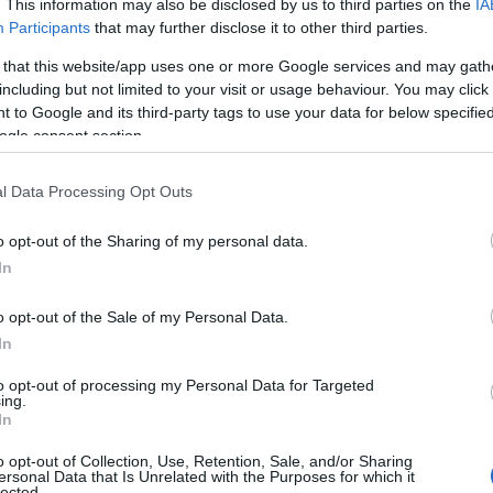
. This information may also be disclosed by us to third parties on the
IA
Participants
that may further disclose it to other third parties.
 that this website/app uses one or more Google services and may gath
including but not limited to your visit or usage behaviour. You may click 
KTOR: Εξαγοράζει
ΔΕΗ: Ισχυρή ανάπτυξη στο α΄
 to Google and its third-party tags to use your data for below specifi
των ΗΛΕΚΤΩΡ και
εξάμηνο 2026 με
ogle consent section.
 Στρατηγική
προσαρμοσμένο EBITDA στα
α με τη Motor Oil
1,2 δισ. ευρώ
l Data Processing Opt Outs
o opt-out of the Sharing of my personal data.
In
o opt-out of the Sale of my Personal Data.
IAB Hellas: Νέα Διοικούσα Επιτροπή και νέο
In
Διοικητικό Συμβούλιο - Πρόεδρος ο Γαληνός
Γιαγλής
to opt-out of processing my Personal Data for Targeted
ing.
In
o opt-out of Collection, Use, Retention, Sale, and/or Sharing
ersonal Data that Is Unrelated with the Purposes for which it
lected.