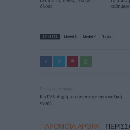
άνοιξε τις πύλες του σε
τη βιωσι
όλους
καθημερι
ΕΤΙΚΕΤΕΣ
Model 3
Model Y
Tesla
Προηγούμενο άρθρο
Kia EV5: Αιχμή του δόρατος στην κινεζική
αγορά
ΠΑΡΟΜΟΙΑ ΑΡΘΡΑ
ΠΕΡΙΣ