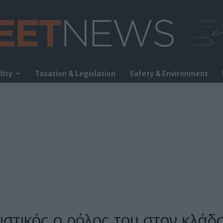
lity
Taxation & Legislation
Safety & Environment
FleetNews
στικός ο ρόλος του στον κλάδο