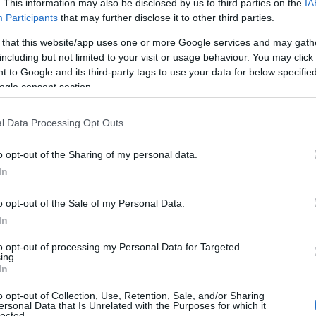
λεσματική για όλους και τις επιχειρήσεις και το κοινωνικό
. This information may also be disclosed by us to third parties on the
IA
Participants
that may further disclose it to other third parties.
 that this website/app uses one or more Google services and may gath
including but not limited to your visit or usage behaviour. You may click 
 to Google and its third-party tags to use your data for below specifi
ogle consent section.
l Data Processing Opt Outs
o opt-out of the Sharing of my personal data.
In
o opt-out of the Sale of my Personal Data.
In
to opt-out of processing my Personal Data for Targeted
ing.
In
o opt-out of Collection, Use, Retention, Sale, and/or Sharing
ersonal Data that Is Unrelated with the Purposes for which it
lected.