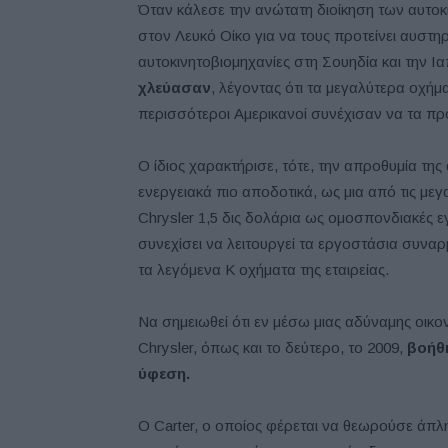
Όταν κάλεσε την ανώτατη διοίκηση των αυτο
στον Λευκό Οίκο για να τους προτείνει αυστη
αυτοκινητοβιομηχανίες στη Σουηδία και την Ι
χλεύασαν
, λέγοντας ότι τα μεγαλύτερα οχή
περισσότεροι Αμερικανοί συνέχισαν να τα πρ
Ο ίδιος χαρακτήρισε, τότε, την απροθυμία της
ενεργειακά πιο αποδοτικά, ως μια από τις μ
Chrysler 1,5 δις δολάρια ως ομοσπονδιακές ε
συνεχίσει να λειτουργεί τα εργοστάσια συνα
τα λεγόμενα K οχήματα της εταιρείας.
Να σημειωθεί ότι εν μέσω μιας αδύναμης οι
Chrysler, όπως και το δεύτερο, το 2009,
βοήθ
ύφεση.
Ο Carter, ο οποίος φέρεται να θεωρούσε άπλη