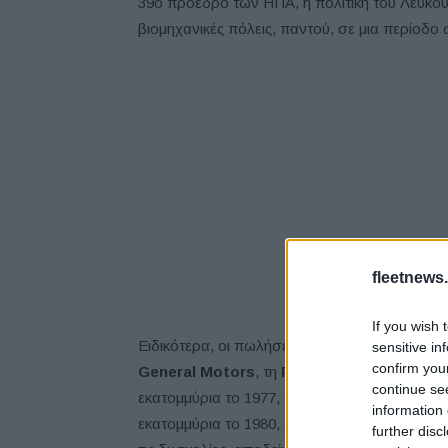
39ο πρόεδρο των ΗΠΑ, η πολιτική του Λευκού 
βιομηχανικές πόλεις, παντού, σε μια περίοδ
fleetnews.
If you wish 
Ειδικότερα, οι πωλήσεις ελαφρών οχημάτων 
sensitive in
confirm you
General Motors
, τη
Ford Motor Co.
, την
Ch
continue se
εκατομμύρια το 1977, τον πρώτο χρόνο προεδρί
information 
εκατομμύρια το 1980, όταν πια έχασε τις εκλ
further disc