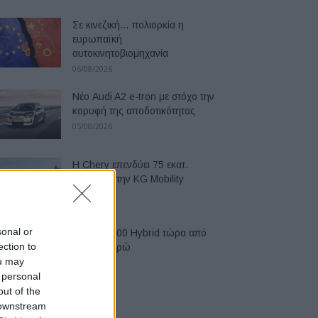
Σε κινεζική… πολιορκία η
ευρωπαϊκή
αυτοκινητοβιομηχανία
06/08/2026
Νέο Audi A2 e-tron με στόχο την
κορυφή της αποδοτικότητας
05/08/2026
Η Chery επενδύει 75 εκατ.
δολάρια στην KG Mobility
04/08/2026
sonal or
Το FIAT 500 Hybrid τώρα από
ection to
18.990 ευρώ
ou may
04/08/2026
 personal
out of the
 downstream