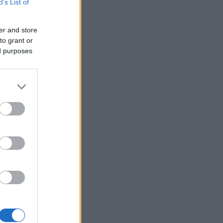
B’s List of
er and store
to grant or
ed purposes