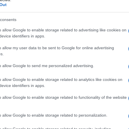
Out
consents
 γνωστός «φιστικάς» Πρόεδρος απελευθέρωσε τις κύριες
o allow Google to enable storage related to advertising like cookies on
evice identifiers in apps.
 μαζί και τα προγράμματα των χρηματοδοτήσεων, όσο
ώσει σε πρώτη φάση ορισμένους ιδιαιτέρως
o allow my user data to be sent to Google for online advertising
λους περιοριστικούς κανόνες
που στραγγάλισαν,
s.
τη διάρκεια της δεκαετίας του 1970. Μιας περιόδου που
to allow Google to send me personalized advertising.
όκια, αυξανόμενες ξένες εισαγωγές, αραβικό εμπάργκο
και μεγάλες ουρές στα πρατήρια καυσίμων.
o allow Google to enable storage related to analytics like cookies on
evice identifiers in apps.
ατος ανοδικών τιμών της βενζίνης, υποσχέθηκε να
λαιο, να δημιουργήσει εναλλακτικές πηγές ενέργειας και
o allow Google to enable storage related to functionality of the website
 να μειώσει τη γραφειοκρατία και
«να γίνει η δουλειά»
.
o allow Google to enable storage related to personalization.
σμεύτηκε ο Κάρτερ. «Αλλά όταν αυτό το έθνος
ναν αγωγό, θα τα κατασκευάσουμε».
o allow Google to enable storage related to security, including