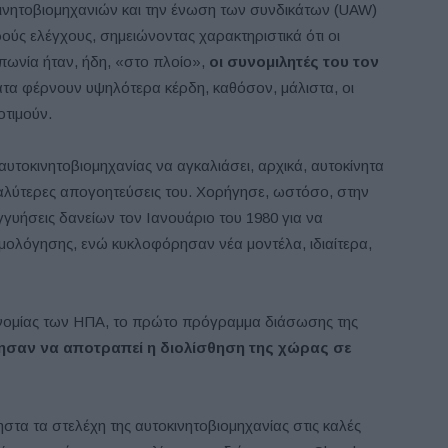
κινητοβιομηχανιών και την ένωση των συνδικάτων (UAW)
ρούς ελέγχους, σημειώνοντας χαρακτηριστικά ότι οι
απωνία ήταν, ήδη, «στο πλοίο»,
οι συνομιλητές του τον
ματα φέρνουν υψηλότερα κέρδη, καθόσον, μάλιστα, οι
οτιμούν.
 αυτοκινητοβιομηχανίας να αγκαλιάσει, αρχικά, αυτοκίνητα
εγαλύτερες απογοητεύσεις του. Χορήγησε, ωστόσο, στην
γγυήσεις δανείων τον Ιανουάριο του 1980 για να
ρμολόγησης, ενώ κυκλοφόρησαν νέα μοντέλα, ιδιαίτερα,
κονομίας των ΗΠΑ, το πρώτο πρόγραμμα διάσωσης της
ησαν να αποτραπεί η διολίσθηση της χώρας σε
στα τα στελέχη της αυτοκινητοβιομηχανίας στις καλές