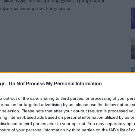
Οίκου άγγιξε αυτοκινητοβιομηχανίες, εμπόρους και
ο σοβαρών οικονομικών δυσχερειών.
gr -
Do Not Process My Personal Information
to opt-out of the sale, sharing to third parties, or processing of your per
στις ΗΠΑ, που εξακολουθούν να κυριαρχούνται από τη
formation for targeted advertising by us, please use the below opt-out s
r selection. Please note that after your opt-out request is processed y
rysler
και την
American Motors
, μειώθηκαν από 14,4
eing interest-based ads based on personal information utilized by us or
ας του Carter και 14,9 εκατομμύρια το 1978, σε 11,2
disclosed to third parties prior to your opt-out. You may separately opt-
ογές από τον Ρόναλντ Ρίγκαν. Η πολιτική του, όμως, παρά
losure of your personal information by third parties on the IAB’s list of