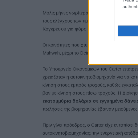
authenti
Μόλις μήνες νωρίτερα, τον Απρίλιο του 1979, 
τους ελέγχους των τιμών στην εγχώρια παραγ
Κογκρέσου για φόρο σε τυχόν απροσδόκητα
Οι κοινότητες που χτυπήθηκαν από το κλείσι
Mahwah, μέχρι το Detroit, έλαβαν εκατομμύρ
Το Υπουργείο Οικονομικών του Carter επέτρ
χρειαζόταν η αυτοκινητοβιομηχανία για να κα
κίνηση στους εμπρός τροχούς, καθώς εγκαταλε
βαν με κίνηση στους πίσω τροχούς. Η Διοίκ
εκατομμύρια δολάρια σε εγγυημένα δάνει
πωλήσεις της βιομηχανίας έβαιναν μειούμενες
Πριν γίνει πρόεδρος, ο Carter είχε εντοπίσει 
αυτοκινητοβιομηχανίας: την ενεργειακή απόδ