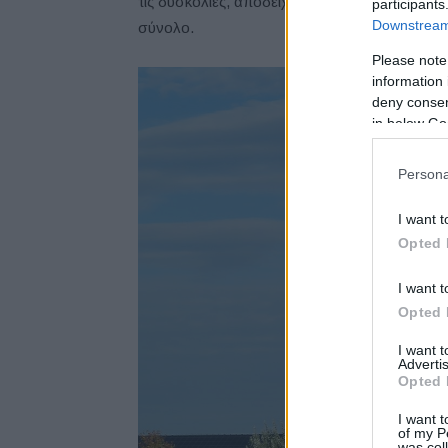
τις δυσκολίες, αποδείχθηκε στη συνέχεια αποτε
participants
Downstream 
σύνολο.
Please note
information 
deny consent
in below Go
Persona
I want t
Opted 
I want t
Opted 
I want 
Advertis
Opted 
I want t
of my P
was col