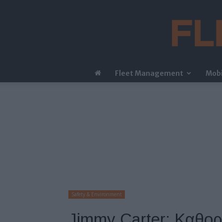
Fleet Management
Mobi
Safety & Environment
Jimmy Carter: Καθορι