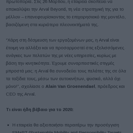
πρωτοπορία. Στις 26 Μαρτίου, η εταιρεία σκοπεύει να
αποκαλύψει την Arval Beyond, τη νέα στρατηγική της για το
μέλλον – επανεφευρίσκοντας το επιχειρησιακό της μοντέλο,
βασιζόμενη στα κυριότερα πλεονεκτήματά της.
“Χάρη στη δέσμευση των εργαζομένων μας, η Arval είναι
έτοιμη να αλλάξει και να προσαρμοστεί στις εξελισσόμενες
ανάγκες των πελατών της με νέες υπηρεσίες, κυρίως με
βάση την κινητικότητα. Έχουμε συναρπαστικές στιγμές
μπροστά μας: η Arval θα συνοδεύει τους πελάτες της σε όλα
τα ταξίδια τους, μέσω των αυτοκινήτων, φυσικά, αλλά όχι
μόνο!”, σχολίασε ο
Alain Van Groenendael
, πρόεδρος και
CEO της Arval.
Τι είναι ήδη βέβαιο για το 2020:
Η εταιρεία θα αξιοποιήσει περαιτέρω την προσέγγιση
SMaRT (Sustainable Mobility and Responsibility Targets –