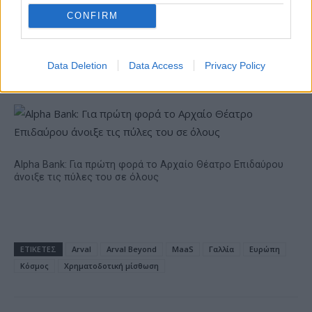
CONFIRM
18η συνεχόμενη χρονιά για τον ΟΤΕ στη διεθνή σειρά
Data Deletion
Data Access
Privacy Policy
δεικτών FTSE4Good
Alpha Bank: Για πρώτη φορά το Αρχαίο Θέατρο Επιδαύρου
άνοιξε τις πύλες του σε όλους
ΕΤΙΚΕΤΕΣ
Arval
Arval Beyond
MaaS
Γαλλία
Ευρώπη
Κόσμος
Χρηματοδοτική μίσθωση