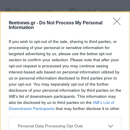
fleetnews.gr -
Do Not Process My Personal
Information
Η Toyota φέρνει νέα γενιά
Σε κινεζική… πολιορκία η
If you wish to opt-out of the sale, sharing to third parties, or
μπαταριών για τα υβριδικά
ευρωπαϊκή
processing of your personal or sensitive information for
της
αυτοκινητοβιομηχανία
targeted advertising by us, please use the below opt-out
section to confirm your selection. Please note that after your
opt-out request is processed you may continue seeing
interest-based ads based on personal information utilized by
us or personal information disclosed to third parties prior to
your opt-out. You may separately opt-out of the further
Νέο Audi A2 e-tron με στόχο την κορυφή της
disclosure of your personal information by third parties on the
αποδοτικότητας
IAB’s list of downstream participants. This information may
also be disclosed by us to third parties on the
IAB’s List of
Downstream Participants
that may further disclose it to other
third parties.
Please note that this website/app uses one or more Google
Personal Data Processing Opt Outs
Σασλόγλου: «Ξεχνάμε ό,τι