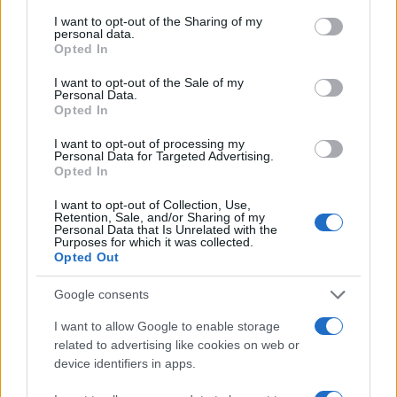
services and may gather and store information including but
έγινε και προχωράμε»
not limited to your visit or usage behaviour. You may click to
I want to opt-out of the Sharing of my
personal data.
grant or deny consent to Google and its third-party tags to
Εθνική Κορασίδων: Νίκησε
Opted In
use your data for below specified purposes in below Google
με 74-65 τη Δανία και παίζει
ημιτελικό με τη Νορβηγία
consent section.
I want to opt-out of the Sale of my
Personal Data.
Opted In
I want to opt-out of processing my
Personal Data for Targeted Advertising.
Opted In
Ελληνική Αναπτυξιακή Τράπεζα: Με «προίκα» 2 δισ. ευρώ
ανοίγει δρόμο για δάνεια έως 5 δισ. σε μικρομεσαίες
I want to opt-out of Collection, Use,
Retention, Sale, and/or Sharing of my
Personal Data that Is Unrelated with the
Purposes for which it was collected.
Opted Out
Google consents
I want to allow Google to enable storage
related to advertising like cookies on web or
device identifiers in apps.
Β.Σ. Καρούλιας: Τζίρος 98,7
Deloitte Ελλάδος: