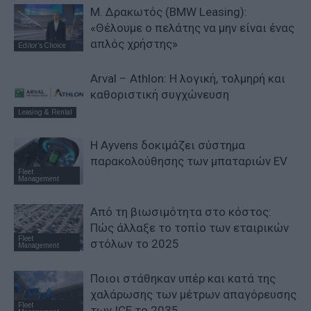
Μ. Δρακωτός (BMW Leasing):
«Θέλουμε ο πελάτης να μην είναι ένας
απλός χρήστης»
Editor's Choice
Arval – Athlon: Η λογική, τολμηρή και
καθοριστική συγχώνευση
Leasing & Rental
Η Ayvens δοκιμάζει σύστημα
παρακολούθησης των μπαταριών EV
Fleet
Management
Από τη βιωσιμότητα στο κόστος:
Πώς άλλαξε το τοπίο των εταιρικών
Fleet
στόλων το 2025
Management
Ποιοι στάθηκαν υπέρ και κατά της
χαλάρωσης των μέτρων απαγόρευσης
Fleet
των ICE το 2035