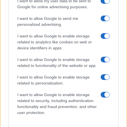
εκατ. ευρώ και αύξηση
Χρηματοοικονομικός
I want to allow my user data to be sent to
κερδών 57% - Τα νέα
σύμβουλος της ΔΕΗ για την
Google for online advertising purposes.
στοιχήματα σε low & non
είσοδο στην πολωνική
alcohol
αγορά ενέργειας
I want to allow Google to send me
personalized advertising.
I want to allow Google to enable storage
related to analytics like cookies on web or
Η Chery επενδύει 75 εκατ. δολάρια στην KG Mobility
device identifiers in apps.
I want to allow Google to enable storage
related to functionality of the website or app.
I want to allow Google to enable storage
Το FIAT 500 Hybrid τώρα
related to personalization.
από 18.990 ευρώ
I want to allow Google to enable storage
related to security, including authentication
Ατρόμητος και Novibet
functionality and fraud prevention, and other
συνεχίζουν μαζί: Ανανέωση
της συνεργασίας τους μέχρι
user protection.
το 2028