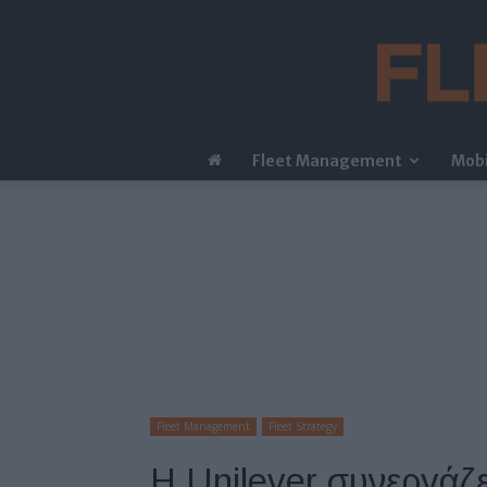
Fleet Management
Mobi
Fleet Management
Fleet Strategy
Η Unilever συνεργάζε