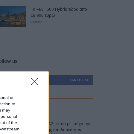
Το FIAT 500 Hybrid τώρα από
18.990 ευρώ
04/08/2026
ollow us
0
Υποστηρικτές
ΚΆΝΤΕ LIKE
sonal or
ection to
atest
ou may
 personal
out of the
Νέο Audi A2 e-tron με στόχο την
 downstream
κορυφή της αποδοτικότητας