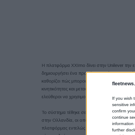
Η πλατφόρμα XXImo δίνει στην Unilever την ε
δημιουργήσει ένα προφίλ κινητικότητας για 
καθορίζει πώς μπορούν οι εργαζόμενοι να μετ
fleetnews.
κινητικότητας και μεταφορείς και σε ποιες ώρ
ελεύθεροι να χρησιμοποιούν και να συνδυάζου
If you wish 
sensitive in
confirm you
Το σύστημα τέθηκε σε ισχύ την 1η Νοεμβρίου κ
continue se
στην Ολλανδία, οι οποίοι μπορούν πλέον να δι
information 
πλατφόρμας εντελώς ψηφιακά. Η κάρτα εικονι
further disc