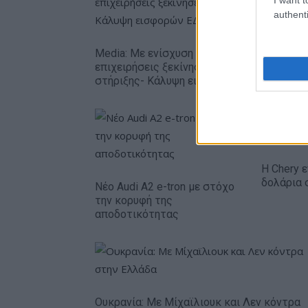
authenti
Media: Με ενίσχυση 8 εκατ. ευρώ σε 451
επιχειρήσεις ξεκίνησε το πρόγραμμα
στήριξης- Κάλυψη εισφορών ΕΔΟΕΑΠ
Η Chery ε
δολάρια 
Νέο Audi A2 e-tron με στόχο
την κορυφή της
αποδοτικότητας
Ουκρανία: Με Μίχαϊλιουκ και Λεν κόντρα