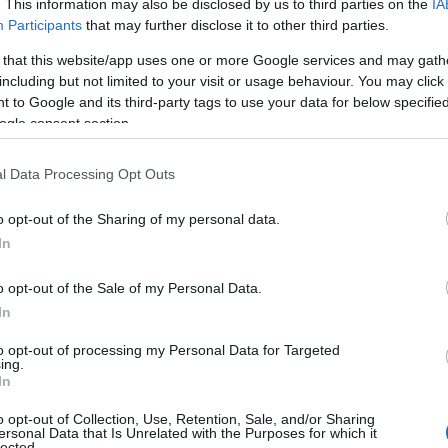
α μεταφοράς διαμοιρασμού (σκούτερ, αυτοκίνητα,
. This information may also be disclosed by us to third parties on the
IA
Participants
that may further disclose it to other third parties.
 that this website/app uses one or more Google services and may gath
ς την εύκολη εξόφληση των εξόδων μετακίνησης εάν
including but not limited to your visit or usage behaviour. You may click 
 to Google and its third-party tags to use your data for below specifi
τόσο, η αποζημίωση για τους πιο βιώσιμους τρόπους
ogle consent section.
l Data Processing Opt Outs
 της Unilever κάλυπταν την πενθήμερη εργάσιμη εβδομάδα
 έχει αλλάξει πολύ ο τρόπος που εργαζόμαστε και
o opt-out of the Sharing of my personal data.
an
, Industrial Relations Manager της εταιρείας. «Οι έρευνες
In
ο ευέλικτη πολιτική κινητικότητας. Η XXImo είναι ο
o opt-out of the Sale of my Personal Data.
όρμα, μπορούμε πλέον να διαχειριστούμε οτιδήποτε
In
ευράς εργαζομένων, όσο και από πλευράς στόλου».
to opt-out of processing my Personal Data for Targeted
ing.
In
o opt-out of Collection, Use, Retention, Sale, and/or Sharing
ersonal Data that Is Unrelated with the Purposes for which it
lected.