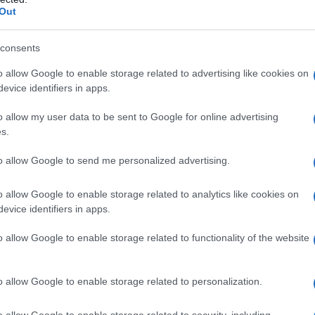
Out
Ευρωπαϊκό Κορασίδων Β' Κατηγορίας:
Πρεμιέρα με νίκη για Δανία και Ισλανδία - Το
consents
πανόραμα
o allow Google to enable storage related to advertising like cookies on
evice identifiers in apps.
o allow my user data to be sent to Google for online advertising
s.
to allow Google to send me personalized advertising.
Ρεκόρ EBITDA στο α'
o allow Google to enable storage related to analytics like cookies on
 στα 550 εκατ. ευρώ
Χρηματοδότηση 8 εκατ.
evice identifiers in apps.
 κέρδη 313 εκατ.
ευρώ σε 843 μέσα
ενημέρωσης- Ξεκίνησε το
o allow Google to enable storage related to functionality of the website
πενταετές πρόγραμμα
ενίσχυσης του Τύπου
o allow Google to enable storage related to personalization.
o allow Google to enable storage related to security, including