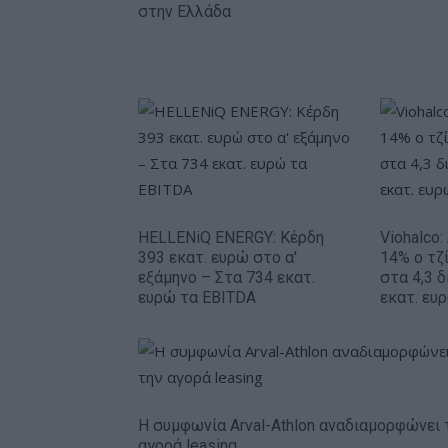
στην Ελλάδα
HELLENiQ ENERGY: Κέρδη
Viohalco
393 εκατ. ευρώ στο α'
14% ο τζί
εξάμηνο – Στα 734 εκατ.
στα 4,3 δ
ευρώ τα EBITDA
εκατ. ευ
Η συμφωνία Arval-Athlon αναδιαμορφώνει 
αγορά leasing