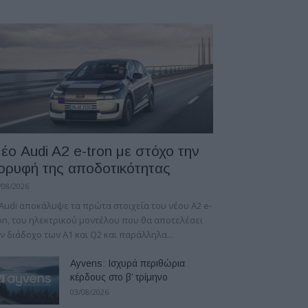
έο Audi A2 e-tron με στόχο την
ορυφή της αποδοτικότητας
/08/2026
Audi αποκάλυψε τα πρώτα στοιχεία του νέου A2 e-
on, του ηλεκτρικού μοντέλου που θα αποτελέσει
ν διάδοχο των A1 και Q2 και παράλληλα...
Ayvens: Iσχυρά περιθώρια
κέρδους στο β’ τρίμηνο
03/08/2026