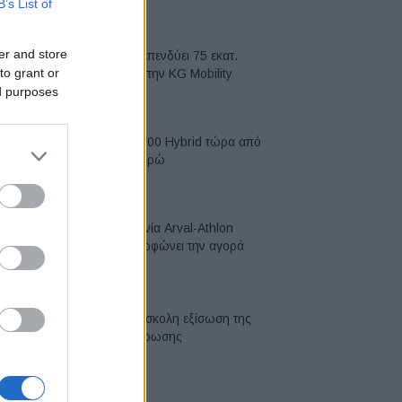
B’s List of
05/08/2026
er and store
Η Chery επενδύει 75 εκατ.
to grant or
δολάρια στην KG Mobility
ed purposes
04/08/2026
Το FIAT 500 Hybrid τώρα από
18.990 ευρώ
04/08/2026
Η συμφωνία Arval-Athlon
αναδιαμορφώνει την αγορά
leasing
03/08/2026
VW: Η δύσκολη εξίσωση της
αναδιάρθρωσης
03/08/2026