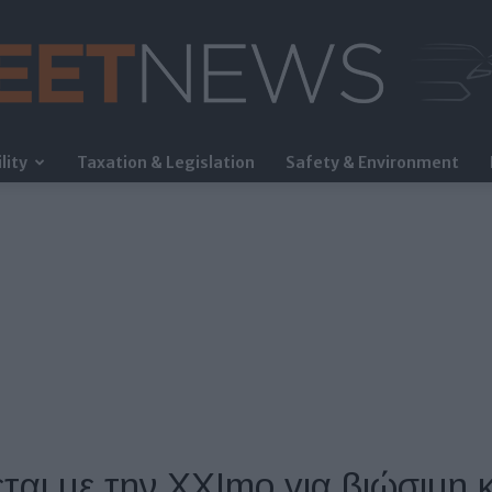
lity
Taxation & Legislation
Safety & Environment
FleetNews
ται με την XXImo για βιώσιμη κ