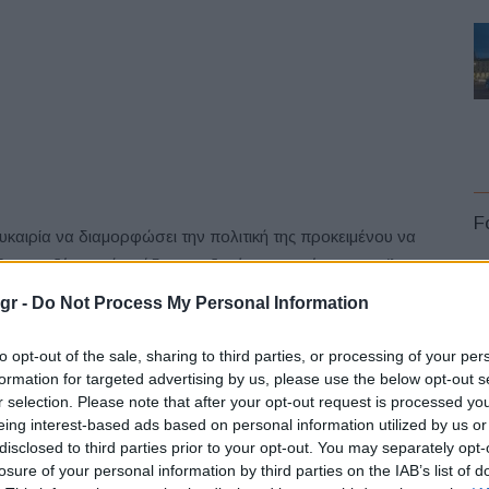
F
υκαιρία να διαμορφώσει την πολιτική της προκειμένου να
κάθε εργαζόμενο ή ομάδα εργαζομένων. Αυτό το προφίλ
ακινούνται, με ποιο επίδομα, με ποιους τύπους επιλογών
gr -
Do Not Process My Personal Information
ες. Εντός αυτών των παραμέτρων οι εργαζόμενοι είναι
ν τρόπους κινητικότητας.
to opt-out of the sale, sharing to third parties, or processing of your per
formation for targeted advertising by us, please use the below opt-out s
L
r selection. Please note that after your opt-out request is processed y
αι ισχύει για σχεδόν 2.000 εργαζόμενους της Unilever
eing interest-based ads based on personal information utilized by us or
αχειρίζονται τις επιλογές τους μετακίνησης μέσω ενιαίας
disclosed to third parties prior to your opt-out. You may separately opt-
κής κινητικότητας της XXImo παρέχει πρόσβαση στα
losure of your personal information by third parties on the IAB’s list of