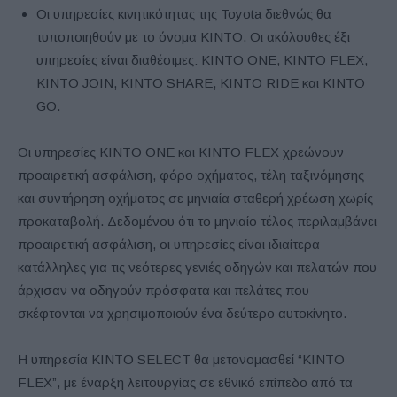
Οι υπηρεσίες κινητικότητας της Toyota διεθνώς θα
τυποποιηθούν με το όνομα KINTO. Οι ακόλουθες έξι
υπηρεσίες είναι διαθέσιμες: KINTO ONE, KINTO FLEX,
KINTO JOIN, KINTO SHARE, KINTO RIDE και KINTO
GO.
Οι υπηρεσίες KINTO ONE και KINTO FLEX χρεώνουν
προαιρετική ασφάλιση, φόρο οχήματος, τέλη ταξινόμησης
και συντήρηση οχήματος σε μηνιαία σταθερή χρέωση χωρίς
προκαταβολή. Δεδομένου ότι το μηνιαίο τέλος περιλαμβάνει
προαιρετική ασφάλιση, οι υπηρεσίες είναι ιδιαίτερα
κατάλληλες για τις νεότερες γενιές οδηγών και πελατών που
άρχισαν να οδηγούν πρόσφατα και πελάτες που
σκέφτονται να χρησιμοποιούν ένα δεύτερο αυτοκίνητο.
Η υπηρεσία KINTO SELECT θα μετονομασθεί “KINTO
FLEX”, με έναρξη λειτουργίας σε εθνικό επίπεδο από τα