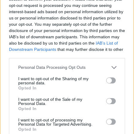
opt-out request is processed you may continue seeing
Σασλόγλου: «Ξεχνάμε ό,τι
interest-based ads based on personal information utilized by
έγινε και προχωράμε»
us or personal information disclosed to third parties prior to
Εθνική Κορασίδων: Νίκησε
your opt-out. You may separately opt-out of the further
με 74-65 τη Δανία και παίζει
disclosure of your personal information by third parties on the
ημιτελικό με τη Νορβηγία
IAB’s list of downstream participants. This information may
also be disclosed by us to third parties on the
IAB’s List of
Downstream Participants
that may further disclose it to other
third parties.
Please note that this website/app uses one or more Google
Personal Data Processing Opt Outs
Ελληνική Αναπτυξιακή Τράπεζα: Με «προίκα» 2 δισ. ευρώ
services and may gather and store information including but
ανοίγει δρόμο για δάνεια έως 5 δισ. σε μικρομεσαίες
not limited to your visit or usage behaviour. You may click to
I want to opt-out of the Sharing of my
personal data.
grant or deny consent to Google and its third-party tags to
Opted In
use your data for below specified purposes in below Google
consent section.
I want to opt-out of the Sale of my
Personal Data.
Opted In
I want to opt-out of processing my
Personal Data for Targeted Advertising.
Opted In