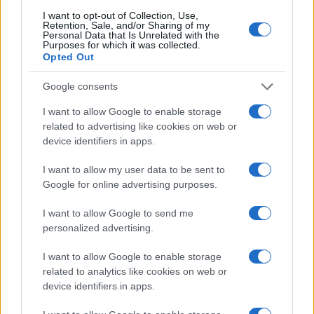
Β.Σ. Καρούλιας: Τζίρος 98,7
Deloitte Ελλάδος:
I want to opt-out of Collection, Use,
εκατ. ευρώ και αύξηση
Χρηματοοικονομικός
Retention, Sale, and/or Sharing of my
κερδών 57% - Τα νέα
σύμβουλος της ΔΕΗ για την
Personal Data that Is Unrelated with the
Purposes for which it was collected.
στοιχήματα σε low & non
είσοδο στην πολωνική
Opted Out
alcohol
αγορά ενέργειας
Google consents
I want to allow Google to enable storage
related to advertising like cookies on web or
Η Chery επενδύει 75 εκατ. δολάρια στην KG Mobility
device identifiers in apps.
I want to allow my user data to be sent to
Google for online advertising purposes.
I want to allow Google to send me
Το FIAT 500 Hybrid τώρα
personalized advertising.
από 18.990 ευρώ
I want to allow Google to enable storage
related to analytics like cookies on web or
Ατρόμητος και Novibet
συνεχίζουν μαζί: Ανανέωση
device identifiers in apps.
της συνεργασίας τους μέχρι
το 2028