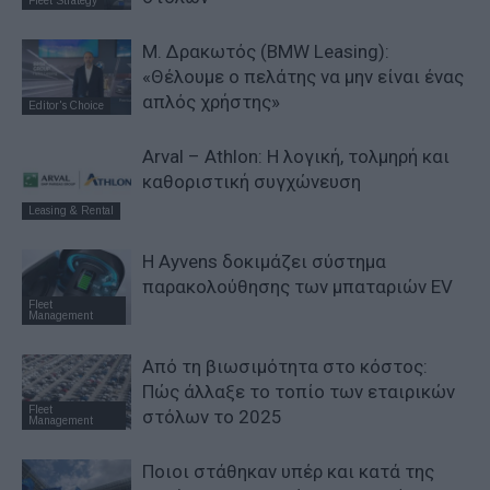
Fleet Strategy
Μ. Δρακωτός (BMW Leasing):
«Θέλουμε ο πελάτης να μην είναι ένας
απλός χρήστης»
Editor's Choice
Arval – Athlon: Η λογική, τολμηρή και
καθοριστική συγχώνευση
Leasing & Rental
Η Ayvens δοκιμάζει σύστημα
παρακολούθησης των μπαταριών EV
Fleet
Management
Από τη βιωσιμότητα στο κόστος:
Πώς άλλαξε το τοπίο των εταιρικών
Fleet
στόλων το 2025
Management
Ποιοι στάθηκαν υπέρ και κατά της