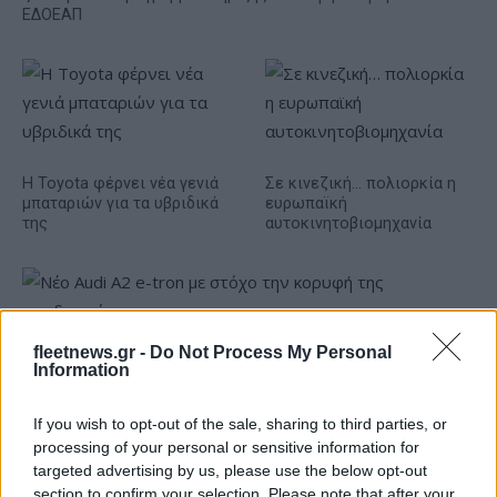
ΕΔΟΕΑΠ
Η Toyota φέρνει νέα γενιά
Σε κινεζική… πολιορκία η
μπαταριών για τα υβριδικά
ευρωπαϊκή
της
αυτοκινητοβιομηχανία
fleetnews.gr -
Do Not Process My Personal
Νέο Audi A2 e-tron με στόχο την κορυφή της
Information
αποδοτικότητας
If you wish to opt-out of the sale, sharing to third parties, or
processing of your personal or sensitive information for
targeted advertising by us, please use the below opt-out
section to confirm your selection. Please note that after your