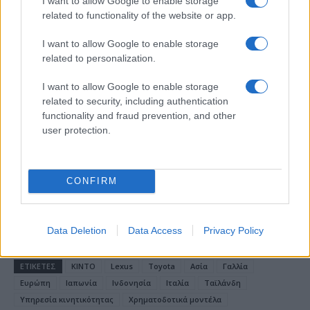
I want to allow Google to enable storage
related to functionality of the website or app.
I want to allow Google to enable storage
related to personalization.
18η συνεχόμενη χρονιά για τον ΟΤΕ στη διεθνή σειρά
I want to allow Google to enable storage
δεικτών FTSE4Good
related to security, including authentication
functionality and fraud prevention, and other
user protection.
CONFIRM
Alpha Bank: Για πρώτη φορά το Αρχαίο Θέατρο Επιδαύρου
άνοιξε τις πύλες του σε όλους
Data Deletion
Data Access
Privacy Policy
ΕΤΙΚΕΤΕΣ
KINTO
Lexus
Toyota
Ασία
Γαλλία
Ευρώπη
Ιαπωνία
Ινδονησία
Ιταλία
Ταϊλάνδη
Υπηρεσία κινητικότητας
Χρηματοδοτικά μοντέλα