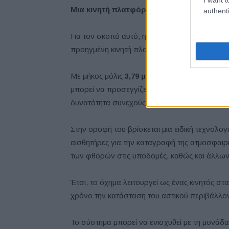
Μια κινητή πλατφόρμα συλλογής δεδομέ
authenti
Για τον σκοπό αυτό, η Renault αξιοποίησε το 
προηγμένη κινητή πλατφόρμα υψηλής τεχνολο
Με μήκος μόλις
3,79 μέτρα
, το αμιγώς ηλεκτρ
μπορεί να προσεγγίζει εύκολα κάθε σημείο τη
δυνατότητα συνεχούς συλλογής δεδομένων.
Στην οροφή του βρίσκεται μια ειδική τεχνολο
αισθητήρες για την καταγραφή της ατμοσφαιρ
των φθορών στις υποδομές, καθώς και άλλω
Έτσι, το όχημα λειτουργεί ως ένας κινητός 
χρόνο την κατάσταση του αστικού περιβάλλο
Το σύστημα μπορεί να ενισχυθεί με τη μονάδ