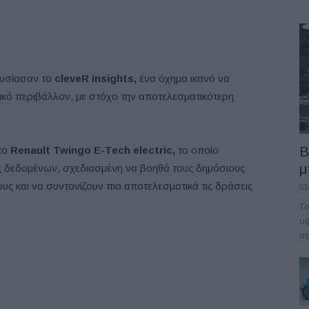
υσίασαν το
cleveR insights,
ένα όχημα ικανό να
τικό περιβάλλον, με στόχο την αποτελεσματικότερη
B
στο
Renault Twingo E-Tech electric,
το οποίο
μ
ής δεδομένων, σχεδιασμένη να βοηθά τους δημόσιους
υς και να συντονίζουν πιο αποτελεσματικά τις δράσεις
03
Το
υψ
στ