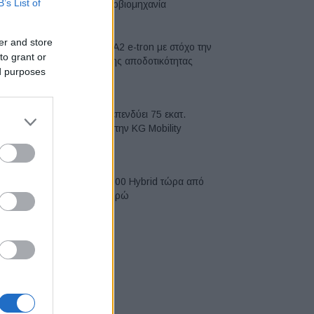
B’s List of
αυτοκινητοβιομηχανία
06/08/2026
er and store
Νέο Audi A2 e-tron με στόχο την
to grant or
κορυφή της αποδοτικότητας
ed purposes
05/08/2026
Η Chery επενδύει 75 εκατ.
δολάρια στην KG Mobility
04/08/2026
Το FIAT 500 Hybrid τώρα από
18.990 ευρώ
04/08/2026