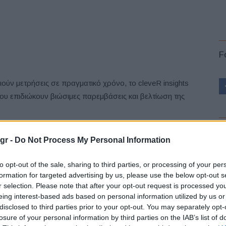
F
ύν μετρήσεις σε πραγματικό χρόνο, το cleveR insights
που επιδιώκουν βιώσιμες παρεμβάσεις και βελτίωση της
L
gr -
Do Not Process My Personal Information
to opt-out of the sale, sharing to third parties, or processing of your per
formation for targeted advertising by us, please use the below opt-out s
r selection. Please note that after your opt-out request is processed y
eing interest-based ads based on personal information utilized by us or
disclosed to third parties prior to your opt-out. You may separately opt-
losure of your personal information by third parties on the IAB’s list of