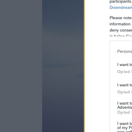
participants
Downstream 
Please note
information 
deny consent
in below Go
Persona
I want t
Opted 
I want t
Opted 
I want 
Advertis
Opted 
I want t
of my P
was col