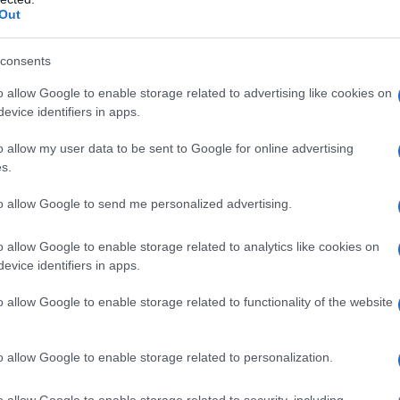
Out
consents
o allow Google to enable storage related to advertising like cookies on
evice identifiers in apps.
o allow my user data to be sent to Google for online advertising
, η Software République εισάγει μια νέα προσέγγιση
s.
ence), αξιοποιώντας το Renault Twingo E-Tech electric ως
to allow Google to send me personalized advertising.
νων.
o allow Google to enable storage related to analytics like cookies on
ωμένο οικοσύστημα συλλογής, προσομοίωσης και
evice identifiers in apps.
ποσπασματικά δεδομένα σε χρήσιμη και αξιοποιήσιμη
o allow Google to enable storage related to functionality of the website
λο, καθώς επιτρέπει την ανάπτυξη κινητών σημείων
o allow Google to enable storage related to personalization.
εικόνα της πόλης.
o allow Google to enable storage related to security, including