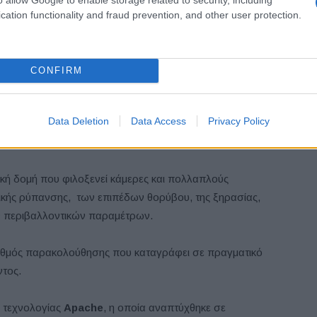
νων
cation functionality and fraud prevention, and other user protection.
Twingo E-Tech electric, μετατρέποντάς το σε μια
γίας.
CONFIRM
ικό μοντέλο είναι ιδανικό για το αστικό περιβάλλον, καθώς
Data Deletion
Data Access
Privacy Policy
ς πόλης, αθόρυβα, χωρίς εκπομπές CO₂ και με
γική δομή που φιλοξενεί κάμερες και πολλαπλούς
ικής ρύπανσης, των επιπέδων θορύβου, της ξηρασίας,
ν περιβαλλοντικών παραμέτρων.
σταθμός παρακολούθησης που καταγράφει σε πραγματικό
ντος.
α τεχνολογίας
Apache
, η οποία αναπτύχθηκε σε