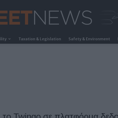
lity
Taxation & Legislation
Safety & Environment
FleetNews
ι το Twingo σε πλατφόρμα δεδ