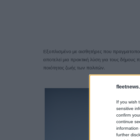
Εξοπλισμένο με αισθητήρες που πραγματοποιο
αποτελεί μια πρακτική λύση για τους δήμους 
ποιότητας ζωής των πολιτών.
fleetnews.
If you wish 
sensitive in
confirm you
continue se
information 
further disc