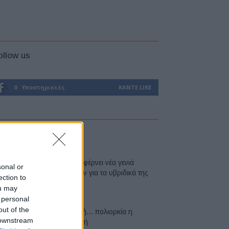
ollow us
0
Υποστηρικτές
ΚΆΝΤΕ LIKE
atest
Η Toyota φέρνει νέα γενιά
sonal or
μπαταριών για τα υβριδικά της
ection to
07/08/2026
ou may
 personal
out of the
Σε κινεζική… πολιορκία η
 downstream
ευρωπαϊκή