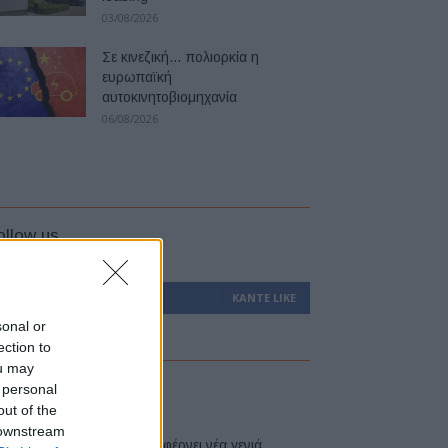
03/08/2026
Σε κινεζική… πολιορκία η
ευρωπαϊκή
αυτοκινητοβιομηχανία
06/08/2026
ollow us
0
Υποστηρικτές
ΚΆΝΤΕ LIKE
sonal or
ection to
ou may
atest
 personal
out of the
 downstream
Η Toyota φέρνει νέα γενιά