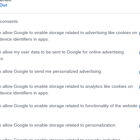
Out
consents
o allow Google to enable storage related to advertising like cookies on
evice identifiers in apps.
o allow my user data to be sent to Google for online advertising
s.
to allow Google to send me personalized advertising.
o allow Google to enable storage related to analytics like cookies on
evice identifiers in apps.
o allow Google to enable storage related to functionality of the website
μβουλίου της Skoda Auto για την Τεχνική Εξέλιξη, δήλωσε:
ταμένης διαδικασίας εξέλιξης και δοκιμών, κατά την οποία
τητα και την αντοχή όλων των βασικών εξαρτημάτων και
o allow Google to enable storage related to personalization.
σε εργαστήρια, όπως κλιματικούς θαλάμους και
ικές συνθήκες –
από τη ζέστη της ερήμου έως
o allow Google to enable storage related to security, including