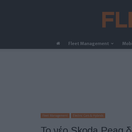
Fleet Management
Mobi
Fleet Management
Electric Cars & Hybrids
Το νέο Skoda Peaq δ