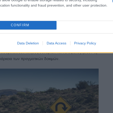
cation functionality and fraud prevention, and other user protection.
α πέσει στους -40 °C.
Στόχος ήταν να διασφαλίσουμε ότι
ι σε αυτές τις ακραίες καταστάσεις».
CONFIRM
ενά από τα τμήματα εξέλιξης και ποιότητας της Skoda
μών. Εκτός από την
Ευρώπη
, δοκιμές πραγματοποιήθηκαν
ενώ η φυσική εξέλιξη του μοντέλου συμπληρώθηκε από
Data Deletion
Data Access
Privacy Policy
ιστικών συστημάτων υψηλής απόδοσης. Με αυτόν τον
 προσομοιώσουν πλήθος σεναρίων και να αξιολογήσουν τη
διάρκεια των πραγματικών δοκιμών.