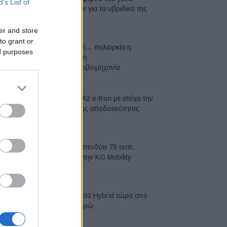
B’s List of
μπαταριών για τα υβριδικά της
07/08/2026
er and store
to grant or
Σε κινεζική… πολιορκία η
ed purposes
ευρωπαϊκή
αυτοκινητοβιομηχανία
06/08/2026
Νέο Audi A2 e-tron με στόχο την
κορυφή της αποδοτικότητας
05/08/2026
Η Chery επενδύει 75 εκατ.
δολάρια στην KG Mobility
04/08/2026
Το FIAT 500 Hybrid τώρα από
18.990 ευρώ
04/08/2026