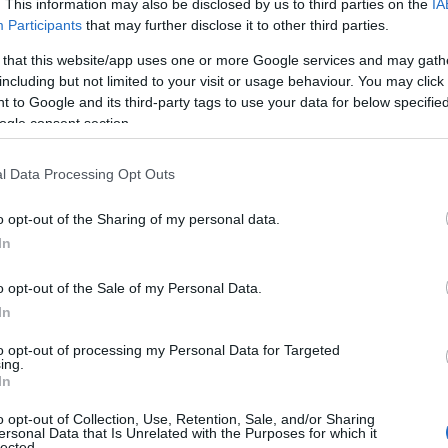
. This information may also be disclosed by us to third parties on the
IA
Participants
that may further disclose it to other third parties.
 that this website/app uses one or more Google services and may gath
including but not limited to your visit or usage behaviour. You may click 
 to Google and its third-party tags to use your data for below specifi
ogle consent section.
Αριζόνα έως τις παγωμένες περιοχές 200 χιλιόμετρα
ε και εξελίχθηκε σε περιβάλλοντα που δοκιμάζουν κάθε
l Data Processing Opt Outs
 ενός αυτοκινήτου. Στόχος των μηχανικών της Skoda ήταν
δα της μάρκας μπορεί να ανταποκριθεί με αξιοπιστία,
o opt-out of the Sharing of my personal data.
ιτητικές συνθήκες χρήσης.
In
o opt-out of the Sale of my Personal Data.
In
to opt-out of processing my Personal Data for Targeted
ing.
In
o opt-out of Collection, Use, Retention, Sale, and/or Sharing
ersonal Data that Is Unrelated with the Purposes for which it
lected.