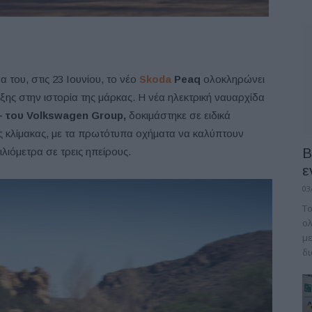
 του, στις 23 Ιουνίου, το νέο
Skoda
Peaq
ολοκληρώνει
ξης στην ιστορία της μάρκας. Η νέα ηλεκτρική ναυαρχίδα
του Volkswagen Group,
δοκιμάστηκε σε ειδικά
ς κλίμακας, με τα πρωτότυπα οχήματα να καλύπτουν
B
λιόμετρα σε τρεις ηπείρους.
ε
03
Το
ολ
με
δι