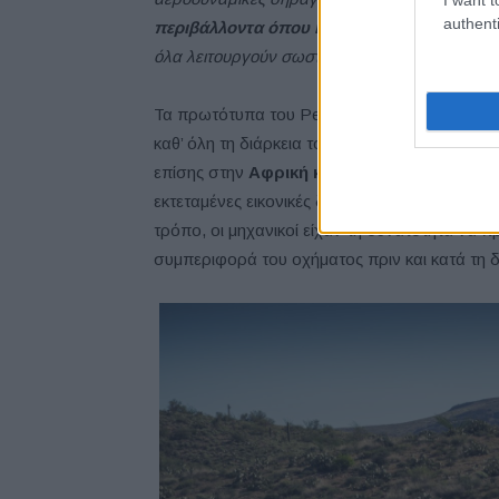
authenti
περιβάλλοντα όπου η θερμοκρασία μπορεί ν
όλα λειτουργούν σωστά και αξιόπιστα ακόμη κα
Τα πρωτότυπα του Peaq παρακολουθούνταν στ
καθ’ όλη τη διάρκεια του προγράμματος δοκι
επίσης στην
Αφρική και τη Βόρεια Αμερική,
εκτεταμένες εικονικές δοκιμές μέσω υπολογ
τρόπο, οι μηχανικοί είχαν τη δυνατότητα να
συμπεριφορά του οχήματος πριν και κατά τη 