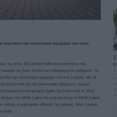
α γιορτάσει την παγκόσμια πρεμιέρα του στην
Σ
ε
των της στην 20ή Διεθνή Έκθεση Αυτοκινήτου της
ν ευκαιρία να δουν πολλά και ενδιαφέροντα εκθέματα. Το
31
ρτάζει την παγκόσμια πρεμιέρα του στη Σαγκάη. Με το
Η
κα
ρώτη γεύση από μία νέα φιλοσοφία οχήματος: αμιγώς
το
σχεδιασμένος σύντροφος Spike της MINI από το 2022
άν
έτειος του MINI Cabrio θα γιορταστεί με το MINI Cabrio
ν επίσης οι κορυφαίοι αθλητές της μάρκας John Cooper
ν Ασία.