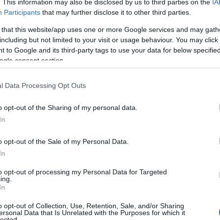
. This information may also be disclosed by us to third parties on the
IA
Participants
that may further disclose it to other third parties.
νάλωση ηλεκτρικής ενέργειας: 17,2 kWh/100 km κατά το
: 0 g/km) είναι το πρώτο στον κόσμο πολυτελές cabrio
 that this website/app uses one or more Google services and may gath
2
 των μικρών αυτοκινήτων και παρουσιάζεται για πρώτη
including but not limited to your visit or usage behaviour. You may click 
 to Google and its third-party tags to use your data for below specifi
 αντιτύπων, θα δώσει τη δυνατότητα στους φίλους της
ogle consent section.
ιρετική και αποκλειστική διασκεδαστική οδήγηση στην
l Data Processing Opt Outs
αι διαθέσιμα στα χρώματα Enigmatic Black και White
o opt-out of the Sharing of my personal data.
 του MINI Cabrio με λεπτομέρειες εξοπλισμού ειδικές για
In
υτονομία 201 χλμ. μετρημένη στον κύκλο δοκιμών WLTP,
o opt-out of the Sale of my Personal Data.
έρα από τα όρια της πόλης. Εκτός από την αμιγή
In
ειδικές ζάντες ελαφρού κράματος της έκδοσης, οι οποίες
ογενές αλουμίνιο. Σε συνδυασμό με το γεγονός ότι για
to opt-out of processing my Personal Data for Targeted
ing.
ηλεκτρική ενέργεια, οι εκπομπές CO
μπορούν να
2
In
τικές διαδικασίες παραγωγής.
o opt-out of Collection, Use, Retention, Sale, and/or Sharing
ersonal Data that Is Unrelated with the Purposes for which it
cept
Aceman
lected.