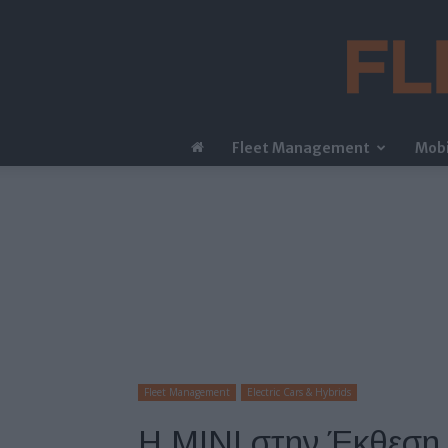
Fleet Management
Mobi
Fleet Management
Electric Cars & Hybrids
Η MINI στην Έκθεση 