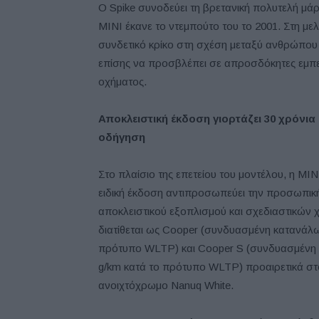
Ο Spike συνοδεύει τη βρετανική πολυτελή μά
MINI έκανε το ντεμπούτο του το 2001. Στη μελ
συνδετικό κρίκο στη σχέση μεταξύ ανθρώπου κ
επίσης να προσβλέπει σε απροσδόκητες εμπει
οχήματος.
Αποκλειστική έκδοση γιορτάζει 30 χρόνι
οδήγηση
Στο πλαίσιο της επετείου του μοντέλου, η MIN
ειδική έκδοση αντιπροσωπεύει την προσωπική
αποκλειστικού εξοπλισμού και σχεδιαστικών χ
διατίθεται ως Cooper (συνδυασμένη κατανάλωση
πρότυπο WLTP) και Cooper S (συνδυασμένη κα
g/km κατά το πρότυπο WLTP) προαιρετικά στ
ανοιχτόχρωμο Nanuq White.