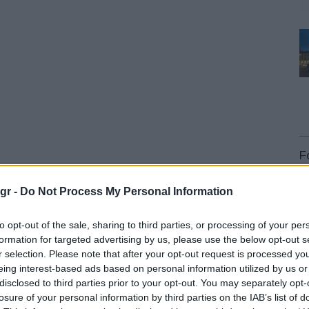
F
gr -
Do Not Process My Personal Information
α από τις σημαντικότερες διεθνείς εκθέσεις αυτοκινήτου
 800.000 επισκέπτες. Η 20ή έκδοση της Auto Shanghai,
to opt-out of the sale, sharing to third parties, or processing of your per
ηθεί από τις 18 έως τις 27 Απριλίου στο Συνεδριακό και
formation for targeted advertising by us, please use the below opt-out s
r selection. Please note that after your opt-out request is processed y
άη.
L
eing interest-based ads based on personal information utilized by us or
disclosed to third parties prior to your opt-out. You may separately opt-
ς ηλεκτρικό
MINI
Cooper
SE
Cabrio
losure of your personal information by third parties on the IAB’s list of