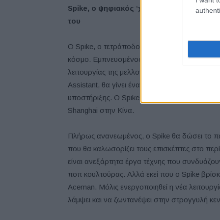
Spike
, ο ψηφιακός ‘χαρακτήρας’
για τη ν
authenti
του
Ο Spike, ο τετράποδος φίλος της μάρκας MIN
κόσμο. Εμπνευσμένος από την εμφάνιση ενός
λειτουργίας της μελλοντικής οικογένειας μοντ
Assistant, θα γίνει ένας χαρακτηριστικός σύ
υποστήριξης. Ο Spike κάνει την πρώτη του με
Shanghai στην Κίνα.
Πλήρως ανανεωμένος, ο Spike θα δώσει το παρ
που θα καλωσορίζει τους επισκέπτες στο περί
είναι ανεξάρτητα έργα τέχνης που συνδυάζουν
ποπ κουλτούρας. Αλλά εκεί που ο Spike βρίσκε
Aceman. Μόλις ενεργοποιηθεί η νέα λειτουργί
λάμψει και να ζωντανέψει στην στρογγυλή κε