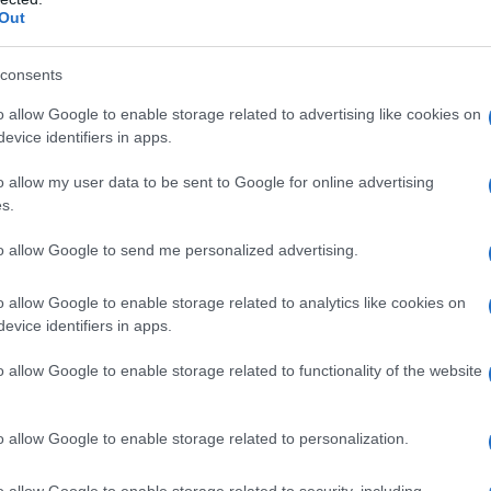
Out
ία πρώτη γεύση από το πρώτο αμιγώς ηλεκτρικό
consents
I. Το πρωτότυπο όχημα ενσαρκώνει την ευελιξία, καθώς
ς, αντιπροσωπεύοντας τη σχεδιαστική γλώσσα MINI του
o allow Google to enable storage related to advertising like cookies on
evice identifiers in apps.
η αυτή εστιάζει στα απαραίτητα στοιχεία και
 χώρου που χαρακτηρίζει τη μάρκα.
o allow my user data to be sent to Google for online advertising
ες επιλογές εξατομίκευσης προαναγγέλλουν το ψηφιακό
s.
 Aceman προάγει τη συνολική εμπειρία του χρήστη σε ένα
to allow Google to send me personalized advertising.
 επιλογών για αλληλεπίδραση με τον οδηγό.
o allow Google to enable storage related to analytics like cookies on
στο οικολογικό αποτύπωμα. Η αμιγής ηλεκτροκίνηση, η
evice identifiers in apps.
 η διαφορετική φιλοσοφία υλικών συμβάλλουν σε αυτό.
ητοβιομηχανία στον κόσμο που εισάγει μια κυκλική οθόνη
o allow Google to enable storage related to functionality of the website
ια του κεντρικού οργάνου. Μαζί με τους
τό έχει ως αποτέλεσμα την αρμονία ψηφιακών και
o allow Google to enable storage related to personalization.
ρακτηριστικό των MINI.
o allow Google to enable storage related to security, including