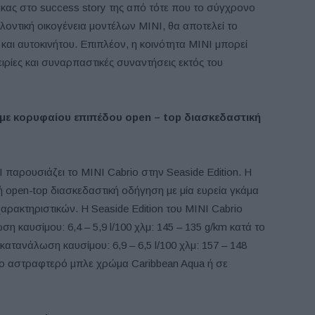
ρκας στο success story της από τότε που το σύγχρονο
λοντική οικογένεια μοντέλων MINI, θα αποτελεί το
αι αυτοκινήτου. Επιπλέον, η κοινότητα MINI μπορεί
ρίες και συναρπαστικές συναντήσεις εκτός του
α με κορυφαίου επιπέδου
open
–
top
διασκεδαστική
I παρουσιάζει το MINI Cabrio στην Seaside Edition. Η
 open-top διασκεδαστική οδήγηση με μία ευρεία γκάμα
αρακτηριστικών. Η Seaside Edition του MINI Cabrio
 καυσίμου: 6,4 – 5,9 l/100 χλμ: 145 – 135 g/km κατά το
τανάλωση καυσίμου: 6,9 – 6,5 l/100 χλμ: 157 – 148
ο αστραφτερό μπλε χρώμα Caribbean Aqua ή σε