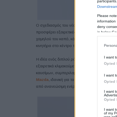
participants
Downstream 
Please note
information 
Ο σχεδιασμός του νέου πρότυπου αυτοκινήτου
deny consent
προσφέρει εξαιρετικές επιδόσεις οδήγησης. Ο
in below Go
χαμηλού του καπό, κάτι που επιτεύχθηκε τοπ
κινητήρα στο κέντρο του αυτοκινήτου.
Persona
I want t
Η ιδέα ενός διπλού ρότορα περιστροφικού ηλ
Opted 
εξαιρετικά κλιμακούμενο κινητήρα με ευέλικτη
καυσίμων, συμπεριλαμβανομένου του υδρογόνο
I want t
Mazda
, ιδανική για τα sports car. Και όσο η
Opted 
από ανανεώσιμη ενέργεια, η οδήγηση καθίστ
I want 
Advertis
Opted 
I want t
of my P
was col