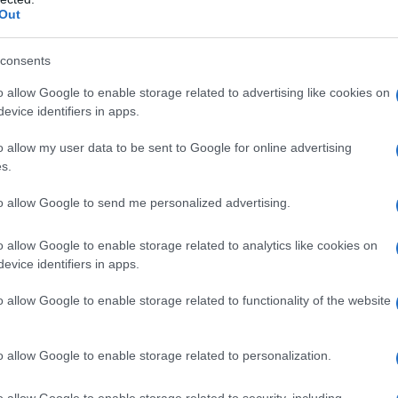
Out
consents
o allow Google to enable storage related to advertising like cookies on
evice identifiers in apps.
o allow my user data to be sent to Google for online advertising
s.
to allow Google to send me personalized advertising.
o allow Google to enable storage related to analytics like cookies on
evice identifiers in apps.
όεδρος και Διευθύνων Σύμβουλος της Mazda,
Masahiro
o allow Google to enable storage related to functionality of the website
μος αγαπά το MX-5. Στην εποχή της ηλεκτροκίνησης,
τανή τη χαρά της οδήγησης που αντιπροσωπεύει το MX-
o allow Google to enable storage related to personalization.
ροφικό κινητήρα ηλεκτρικής μονάδας κίνησης, είναι η
 θα δουλέψουμε σκληρά για να το κυκλοφορήσουμε. Η
o allow Google to enable storage related to security, including