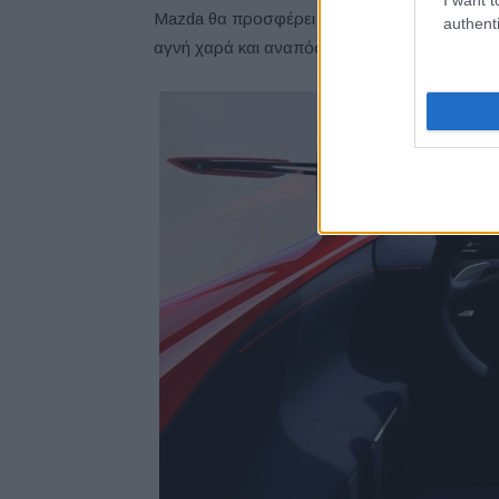
Mazda θα προσφέρει πάντα οχήματα που θα υπ
authenti
αγνή χαρά και αναπόσπαστο κομμάτι της ζωής