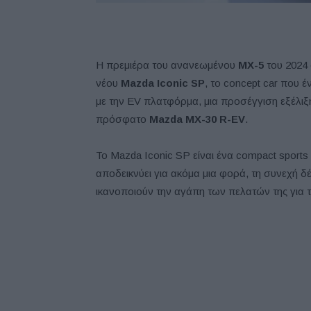
Η πρεμιέρα του ανανεωμένου
MX-5
του 2024
νέου
Mazda Iconic SP
, το concept car που 
με την EV πλατφόρμα, μια προσέγγιση εξέλιξη
πρόσφατο
Mazda MX-30 R-EV
.
Το Mazda Iconic SP είναι ένα compact sports
αποδεικνύει για ακόμα μια φορά, τη συνεχή δ
ικανοποιούν την αγάπη των πελατών της για τ