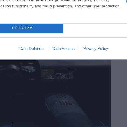
ενθυμίζουν στους ανθρώπους ότι τα αυτοκίνητα είναι
cation functionality and fraud prevention, and other user protection.
 τους».
CONFIRM
Data Deletion
Data Access
Privacy Policy