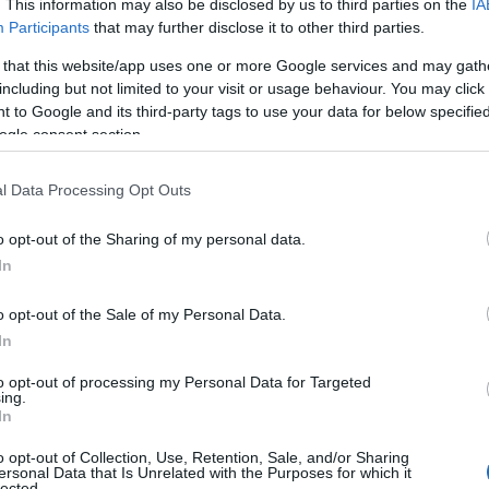
. This information may also be disclosed by us to third parties on the
IA
Participants
that may further disclose it to other third parties.
 that this website/app uses one or more Google services and may gath
including but not limited to your visit or usage behaviour. You may click 
, επιτυγχάνει χαμηλότερο κέντρο βάρους, για να
 to Google and its third-party tags to use your data for below specifi
ι μοναδικές αναλογίες του είναι δυνατές λόγω του
ogle consent section.
οθετώντας τον ελαφρύ και συμπαγές περιστροφικό
l Data Processing Opt Outs
o opt-out of the Sharing of my personal data.
εκτρικού συστήματος, έχει ως αποτέλεσμα έναν
In
 διάταξη και δυνατότητα καύσης μιας ευρείας γκάμας
υ, καθιστώντας το μια μοναδική τεχνολογία της
o opt-out of the Sale of my Personal Data.
 μπαταρία φορτίζεται με ηλεκτρική ενέργεια προερχόμενη
In
αται ουδέτερη από αποτύπωμα άνθρακα.
to opt-out of processing my Personal Data for Targeted
ing.
In
o opt-out of Collection, Use, Retention, Sale, and/or Sharing
ersonal Data that Is Unrelated with the Purposes for which it
lected.