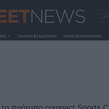
lity
Taxation & Legislation
Safety & Environment
FleetNews
το πρότυπο compact Sports C