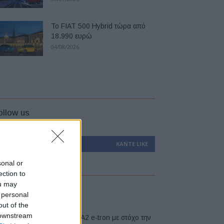
Το FIAT 500 Hybrid τώρα από
18.990 ευρώ
04/08/2026
ollow us
0
Υποστηρικτές
ΚΆΝΤΕ LIKE
sonal or
ection to
ou may
atest
 personal
out of the
 downstream
Νέο Audi A2 e-tron με στόχο την