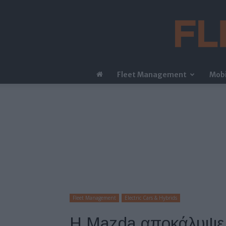
Fleet Management
Mobi
Fleet Management
Electric Cars & Hybrids
Η Mazda αποκάλυψε 