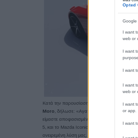
Opted 
Google 
I want t
web or d
I want t
purpose
I want 
I want t
web or d
Κατά την παρουσίαση του concept car, ο Πρ
I want t
or app.
Moro
, δήλωσε: «Αγαπάμε το MX-5, και ο κόσ
είμαστε αποφασισμένοι να διατηρήσουμε ζων
I want t
5, και το Mazda Iconic SP, με το διπλό περιστ
ονειρεμένη λύση μας. Ένα όνειρο στο οποίο
I want t