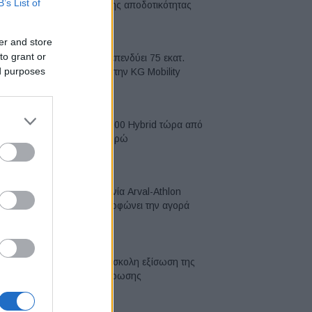
B’s List of
κορυφή της αποδοτικότητας
05/08/2026
er and store
to grant or
Η Chery επενδύει 75 εκατ.
ed purposes
δολάρια στην KG Mobility
04/08/2026
Το FIAT 500 Hybrid τώρα από
18.990 ευρώ
04/08/2026
Η συμφωνία Arval-Athlon
αναδιαμορφώνει την αγορά
leasing
03/08/2026
VW: Η δύσκολη εξίσωση της
αναδιάρθρωσης
03/08/2026