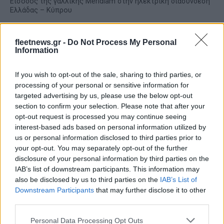
Είσοδος της γαλλικής Meridiam στην ηλεκτρική διασύνδεση
Ελλάδας – Κύπρου
fleetnews.gr -
Do Not Process My Personal
Information
If you wish to opt-out of the sale, sharing to third parties, or
processing of your personal or sensitive information for
targeted advertising by us, please use the below opt-out
Coca-Cola HBC: Άνοδος
Cenergy Holdings: Άνοδος
section to confirm your selection. Please note that after your
11,4% στα καθαρά κέρδη
45% στα καθαρά κέρδη του
opt-out request is processed you may continue seeing
του α΄ εξαμήνου – Στα 524,4
α΄ εξαμήνου, στα 138 εκατ.
εκατ. ευρώ
ευρώ
interest-based ads based on personal information utilized by
us or personal information disclosed to third parties prior to
your opt-out. You may separately opt-out of the further
disclosure of your personal information by third parties on the
IAB’s list of downstream participants. This information may
also be disclosed by us to third parties on the
IAB’s List of
Η συμφωνία Arval-Athlon αναδιαμορφώνει την αγορά leasing
Downstream Participants
that may further disclose it to other
third parties.
Please note that this website/app uses one or more Google
Personal Data Processing Opt Outs