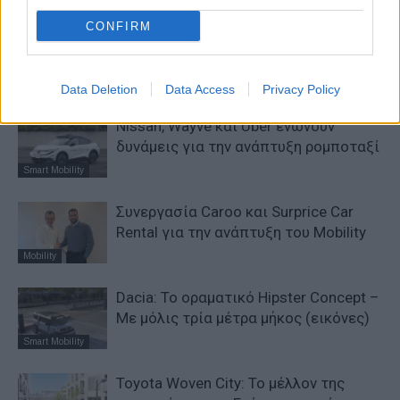
CONFIRM
ΠΑΡΟΜΟΙΑ ΑΡΘΡΑ
ΠΕΡΙΣΣΟΤΕΡΑ ΑΠΟ ΤΟΝ ΔΗΜΙΟΥΡΓΟ
Data Deletion
Data Access
Privacy Policy
Nissan, Wayve και Uber ενώνουν
δυνάμεις για την ανάπτυξη ρομποταξί
Smart Mobility
Συνεργασία Caroo και Surprice Car
Rental για την ανάπτυξη του Mobility
Mobility
Dacia: To oραματικό Hipster Concept –
Με μόλις τρία μέτρα μήκος (εικόνες)
Smart Mobility
Toyota Woven City: Το μέλλον της