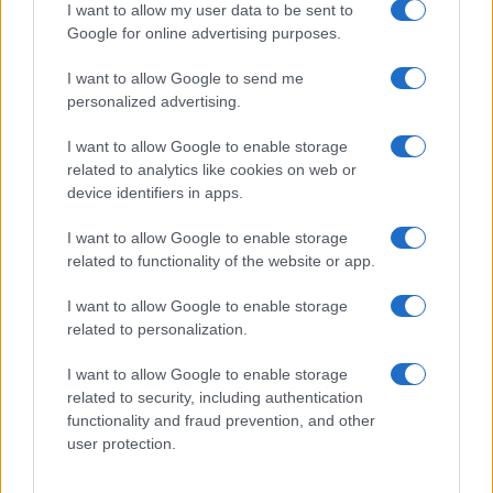
Ολυμπιακού
I want to allow my user data to be sent to
Google for online advertising purposes.
I want to allow Google to send me
personalized advertising.
ΕΤΙΚΕΤΕΣ
iVcardo
Karhoo
MaaS
Renault
Αστική Κινητικότητα
Αστική παράδοση
I want to allow Google to enable storage
πλατφόρμες και υπηρεσίες
related to analytics like cookies on web or
device identifiers in apps.
I want to allow Google to enable storage
related to functionality of the website or app.
I want to allow Google to enable storage
related to personalization.
Προηγούμενο άρθρο
Επόμενο άρθρο
I want to allow Google to enable storage
CLOi GuideBot – Η Hyundai
related to security, including authentication
Suzuki Product of the month:
φέρνει τα ρομπότ της LG στα
functionality and fraud prevention, and other
Αξεσουάρ & επιλογές
αυτοκίνητα
user protection.