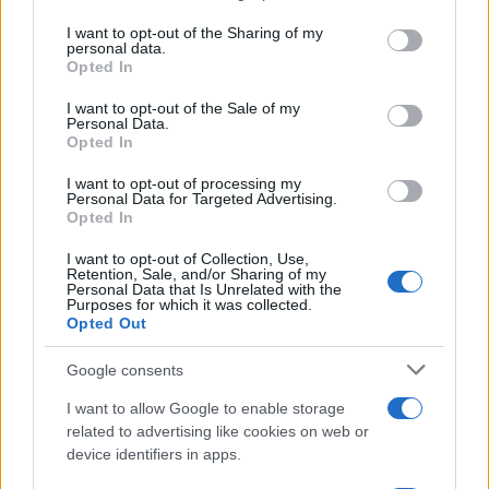
services and may gather and store information including but
not limited to your visit or usage behaviour. You may click to
I want to opt-out of the Sharing of my
personal data.
grant or deny consent to Google and its third-party tags to
VW: Η δύσκολη εξίσωση
Opted In
use your data for below specified purposes in below Google
της αναδιάρθρωσης
consent section.
I want to opt-out of the Sale of my
Alpha Bank: Για πρώτη φορά
Personal Data.
το Αρχαίο Θέατρο
Opted In
Επιδαύρου άνοιξε τις πύλες
του σε όλους
I want to opt-out of processing my
Personal Data for Targeted Advertising.
Opted In
I want to opt-out of Collection, Use,
Retention, Sale, and/or Sharing of my
Personal Data that Is Unrelated with the
Purposes for which it was collected.
ESG Report 2025: Πώς η ΑΒ Βασιλόπουλος μετατρέπει τη
Opted Out
βιωσιμότητα σε καθημερινή πράξη
Google consents
I want to allow Google to enable storage
related to advertising like cookies on web or
device identifiers in apps.
Stoiximan: «Πού ήσουν;» στις μεγάλες στιγμές του