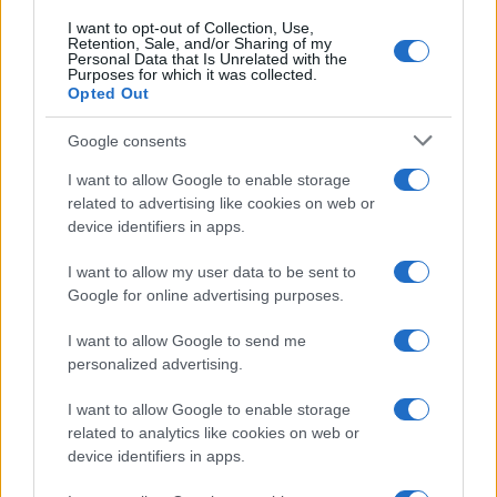
I want to opt-out of Collection, Use,
Retention, Sale, and/or Sharing of my
IAB Hellas: Νέα Διοικούσα Επιτροπή και νέο Διοικητικό
Personal Data that Is Unrelated with the
Συμβούλιο - Πρόεδρος ο Γαληνός Γιαγλής
Purposes for which it was collected.
Opted Out
Google consents
I want to allow Google to enable storage
related to advertising like cookies on web or
device identifiers in apps.
Η Toyota φέρνει νέα γενιά
Σε κινεζική… πολιορκία η
μπαταριών για τα υβριδικά
ευρωπαϊκή
I want to allow my user data to be sent to
της
αυτοκινητοβιομηχανία
Google for online advertising purposes.
I want to allow Google to send me
personalized advertising.
I want to allow Google to enable storage
Νέο Audi A2 e-tron με στόχο την κορυφή της
related to analytics like cookies on web or
αποδοτικότητας
device identifiers in apps.