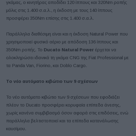
γκάμας, ο κινητήρας αποδίδει 120 ίππους και 320Nm ροπής
μόλις στις 1.400 σ.α.λ., η έκδοση με τους 140 ίππους
προσφέρει 350Nm επίσης στις 1.400 σ.α.λ.
Παράλληλα διαθέσιμη είναι και η έκδοση Natural Power που
χρησιμοποιεί φυσικό αέριο με απόδοση 136 ίππους και
350Nm ροπής. Το
Ducato Natural Power
έρχεται να
ολοκληρώσει ιδανικά τη γκάμα CNG της Fiat Professional με
τα Panda Van, Fiorino, και Doblo Cargo.
To
νέο αυτόματο κιβώτιο των 9 σχέσεων
Το νέο αυτόματο κιβώτιο των 9 σχέσεων που εφοδιάζει
πλέον το Ducato προσφέρει κορυφαία επίπεδα άνεσης,
χωρίς κανένα συμβιβασμό όσον αφορά στις επιδόσεις, ενώ
παράλληλα βελτιστοποιεί και τα επίπεδα κατανάλωσης
καυσίμου.