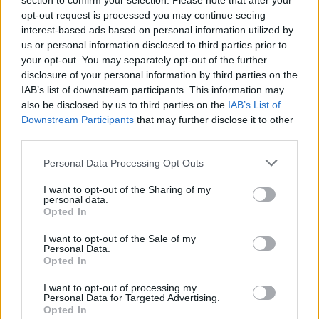
section to confirm your selection. Please note that after your
opt-out request is processed you may continue seeing
interest-based ads based on personal information utilized by
Β.Σ. Καρούλιας: Τζίρος 98,7 εκατ. ευρώ και αύξηση κερδών
us or personal information disclosed to third parties prior to
57% - Τα νέα στοιχήματα σε low & non alcohol
your opt-out. You may separately opt-out of the further
disclosure of your personal information by third parties on the
IAB’s list of downstream participants. This information may
also be disclosed by us to third parties on the
IAB’s List of
Downstream Participants
that may further disclose it to other
third parties.
Please note that this website/app uses one or more Google
Personal Data Processing Opt Outs
services and may gather and store information including but
not limited to your visit or usage behaviour. You may click to
I want to opt-out of the Sharing of my
Deloitte Ελλάδος:
personal data.
grant or deny consent to Google and its third-party tags to
Χρηματοοικονομικός
Media: Με ενίσχυση 8 εκατ.
Opted In
σύμβουλος της ΔΕΗ για την
use your data for below specified purposes in below Google
ευρώ σε 451 επιχειρήσεις
είσοδο στην πολωνική
consent section.
ξεκίνησε το πρόγραμμα
I want to opt-out of the Sale of my
αγορά ενέργειας
Personal Data.
στήριξης- Κάλυψη
Opted In
εισφορών ΕΔΟΕΑΠ
I want to opt-out of processing my
Personal Data for Targeted Advertising.
Opted In