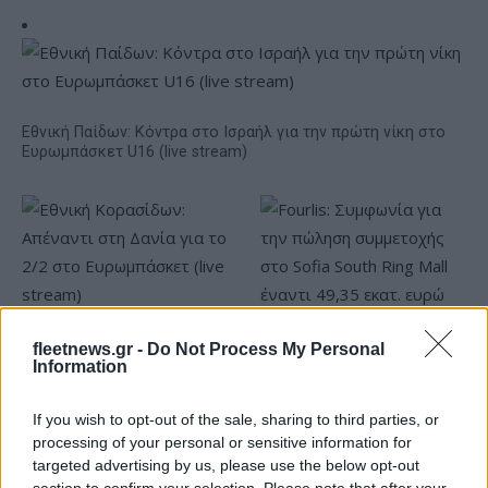
Εθνική Παίδων: Κόντρα στο Ισραήλ για την πρώτη νίκη στο
Ευρωμπάσκετ U16 (live stream)
Εθνική Κορασίδων:
Fourlis: Συμφωνία για την
fleetnews.gr -
Do Not Process My Personal
Απέναντι στη Δανία για το
πώληση συμμετοχής στο
Information
2/2 στο Ευρωμπάσκετ (live
Sofia South Ring Mall έναντι
stream)
49,35 εκατ. ευρώ
If you wish to opt-out of the sale, sharing to third parties, or
processing of your personal or sensitive information for
targeted advertising by us, please use the below opt-out