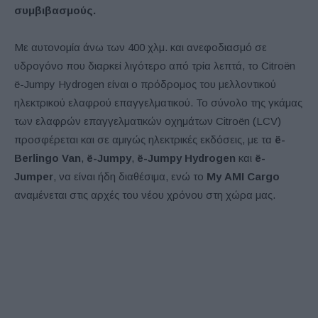
συμβιβασμούς.
Με αυτονομία άνω των 400 χλμ. και ανεφοδιασμό σε
υδρογόνο που διαρκεί λιγότερο από τρία λεπτά, το Citroën
ë-Jumpy Hydrogen είναι ο πρόδρομος του μελλοντικού
ηλεκτρικού ελαφρού επαγγελματικού. Το σύνολο της γκάμας
των ελαφρών επαγγελματικών οχημάτων Citroën (LCV)
προσφέρεται και σε αμιγώς ηλεκτρικές εκδόσεις, με τα
ë-
Berlingo Van
,
ë-Jumpy
,
ë-Jumpy Hydrogen
και
ë-
Jumper
, να είναι ήδη διαθέσιμα, ενώ τo
Μy ΑΜΙ Cargo
αναμένεται στις αρχές του νέου χρόνου στη χώρα μας.