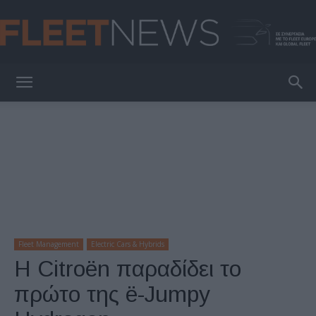
FleetNews
Fleet Management
Electric Cars & Hybrids
Η Citroën παραδίδει το
πρώτο της ë-Jumpy