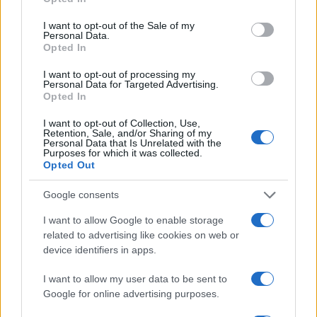
use your data for below specified purposes in below Google
consent section.
I want to opt-out of the Sale of my
Η Toyota φέρνει νέα γενιά
Σε κινεζική… πολιορκία η
Personal Data.
μπαταριών για τα υβριδικά
ευρωπαϊκή
Opted In
της
αυτοκινητοβιομηχανία
I want to opt-out of processing my
Personal Data for Targeted Advertising.
Opted In
I want to opt-out of Collection, Use,
Retention, Sale, and/or Sharing of my
Personal Data that Is Unrelated with the
Νέο Audi A2 e-tron με στόχο την κορυφή της
Purposes for which it was collected.
αποδοτικότητας
Opted Out
Google consents
I want to allow Google to enable storage
related to advertising like cookies on web or
device identifiers in apps.
Άρης: Το πρόγραμμα
ΠΑΟΚ: Έφτασε στη
I want to allow my user data to be sent to
προετοιμασίας και τα
Θεσσαλονίκη ο ΡαϊΚουάν
Google for online advertising purposes.
φιλικά
Γκρέι (vid & pics)