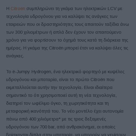
Η
Citroën
συμπληρώνει τη γκάμα των ηλεκτρικών LCV με
τεχνολογία υδρογόνου για να καλύψει τις ανάγκες των
εταιρειών που οι δραστηριότητες τους απαιτούν ταξίδια άνω
των 300 χιλιομέτρων ή απλά δεν έχουν τον απαιτούμενο
χρόνο για να φορτίσουν το όχημά τους κατά τη διάρκεια της
ημέρας. Η γκάμα της Citroën μπορεί έτσι να καλύψει όλες τις
ανάγκες.
Το ë-Jumpy Hydrogen, ένα ηλεκτρικό φορτηγό με κυψέλες
υδρογόνου και μπαταρία, είναι το πρώτο Citroën που
εκμεταλλεύεται αυτήν την τεχνολογία. Είναι ιδιαίτερα
σημαντικό το ότι χρησιμοποιεί αυτή τη νέα τεχνολογία,
διατηρεί τον ωφέλιμο όγκο, τη χωρητικότητα και τη
μεταφορική ικανότητά του. Το νέο μοντέλο έχει αυτονομία
πάνω από 400 χιλιόμετρα* με τις τρεις δεξαμενές
υδρογόνου των 700 bar, από ανθρακόνημα, οι οποίες
βρίσκονται δίπλα στην μπαταρία, να μπορούν να γεμίσουν