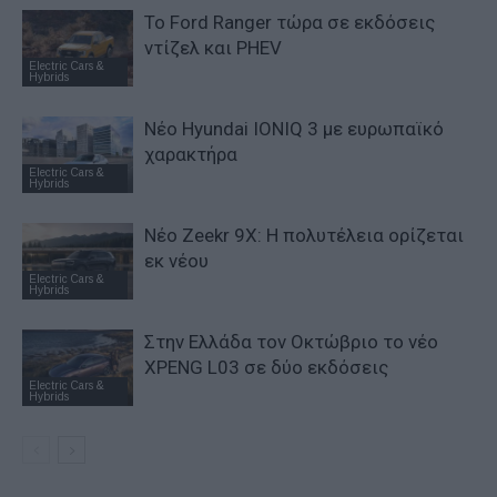
Το Ford Ranger τώρα σε εκδόσεις
ντίζελ και PHEV
Electric Cars &
Hybrids
Νέο Hyundai IONIQ 3 με ευρωπαϊκό
χαρακτήρα
Electric Cars &
Hybrids
Νέο Zeekr 9X: Η πολυτέλεια ορίζεται
εκ νέου
Electric Cars &
Hybrids
Στην Ελλάδα τον Οκτώβριο το νέο
XPENG L03 σε δύο εκδόσεις
Electric Cars &
Hybrids