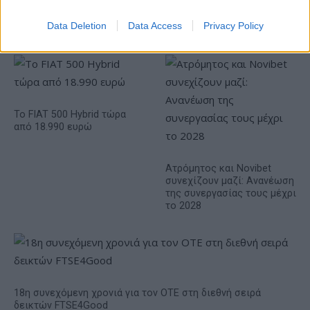
Data Deletion
Data Access
Privacy Policy
Η Chery επενδύει 75 εκατ. δολάρια στην KG Mobility
Το FIAT 500 Hybrid τώρα
από 18.990 ευρώ
Ατρόμητος και Novibet
συνεχίζουν μαζί: Ανανέωση
της συνεργασίας τους μέχρι
το 2028
18η συνεχόμενη χρονιά για τον ΟΤΕ στη διεθνή σειρά
δεικτών FTSE4Good