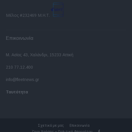
Μέλος #232469 Μ.Η.Τ.
Επικοινωνία
Μ. Ασίας 43, Χαλάνδρι, 15233 Αττική
210 77.12.400
info@fleetnews.gr
Ταυτότητα
Σχετικά με μας
Επικοινωνία
Όροι Χρήσης – Πολιτική Απορρήτου