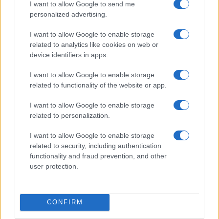
I want to allow Google to send me
personalized advertising.
I want to allow Google to enable storage
related to analytics like cookies on web or
Χρηματιστήριο Αθηνών: Εβδομαδιαία άνοδος 1,76%, κέρδη
23,31% από τις αρχές του έτους
device identifiers in apps.
I want to allow Google to enable storage
related to functionality of the website or app.
I want to allow Google to enable storage
related to personalization.
I want to allow Google to enable storage
related to security, including authentication
Ελληνική Αναπτυξιακή
Υπ. Μεταφορών: Οριστική
functionality and fraud prevention, and other
Τράπεζα: Με «προίκα» 2
λύση στο ζήτημα των
user protection.
δισ. ευρώ ανοίγει δρόμο για
πινακίδων κυκλοφορίας -
δάνεια έως 5 δισ. σε
Τέλος στις χρονοβόρες
μικρομεσαίες
διαδικασίες
CONFIRM