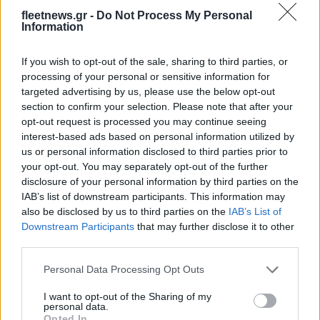
fleetnews.gr -
Do Not Process My Personal
Information
Fourlis: Συμφωνία για την
πώληση συμμετοχής στο
ΣΚΑΪ: Ολοκληρώθηκε η
If you wish to opt-out of the sale, sharing to third parties, or
Sofia South Ring Mall έναντι
θητεία του Γρηγόρη
processing of your personal or sensitive information for
49,35 εκατ. ευρώ
Δημητριάδη - Ο Γιάννης
targeted advertising by us, please use the below opt-out
Αλαφούζος επιστρέφει στη
section to confirm your selection. Please note that after your
θέση του CEO
opt-out request is processed you may continue seeing
interest-based ads based on personal information utilized by
us or personal information disclosed to third parties prior to
your opt-out. You may separately opt-out of the further
disclosure of your personal information by third parties on the
IAB’s list of downstream participants. This information may
also be disclosed by us to third parties on the
IAB’s List of
Media: Με ενίσχυση 8 εκατ. ευρώ σε 451 επιχειρήσεις
Downstream Participants
that may further disclose it to other
ξεκίνησε το πρόγραμμα στήριξης- Κάλυψη εισφορών
third parties.
ΕΔΟΕΑΠ
Please note that this website/app uses one or more Google
Personal Data Processing Opt Outs
services and may gather and store information including but
not limited to your visit or usage behaviour. You may click to
I want to opt-out of the Sharing of my
personal data.
grant or deny consent to Google and its third-party tags to
Opted In