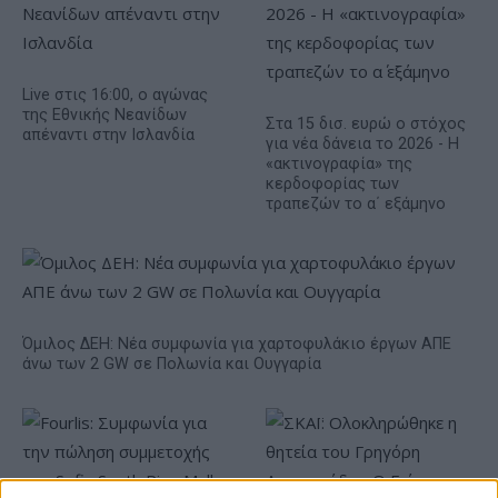
Live στις 16:00, ο αγώνας
της Εθνικής Νεανίδων
Στα 15 δισ. ευρώ ο στόχος
απέναντι στην Ισλανδία
για νέα δάνεια το 2026 - Η
«ακτινογραφία» της
κερδοφορίας των
τραπεζών το α΄ εξάμηνο
Όμιλος ΔΕΗ: Νέα συμφωνία για χαρτοφυλάκιο έργων ΑΠΕ
άνω των 2 GW σε Πολωνία και Ουγγαρία