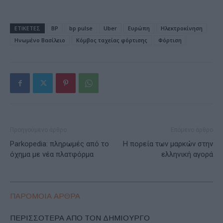
ΕΤΙΚΕΤΕΣ
BP
bp pulse
Uber
Ευρώπη
Ηλεκτροκίνηση
Ηνωμένο Βασίλειο
Κόμβος ταχείας φόρτισης
Φόρτιση
Προηγούμενο άρθρο
Επόμενο άρθρο
Parkopedia: πληρωμές από το
Η πορεία των μαρκών στην
όχημα με νέα πλατφόρμα
ελληνική αγορά
ΠΑΡΟΜΟΙΑ ΑΡΘΡΑ
ΠΕΡΙΣΣΟΤΕΡΑ ΑΠΟ ΤΟΝ ΔΗΜΙΟΥΡΓΟ