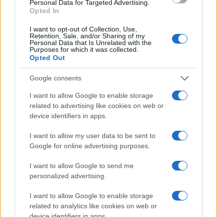
Personal Data for Targeted Advertising.
Opted In
I want to opt-out of Collection, Use,
Retention, Sale, and/or Sharing of my
Personal Data that Is Unrelated with the
Purposes for which it was collected.
Metlen: Ρεκόρ EBITDA στο
Opted Out
α' εξάμηνο, στα 550 εκατ.
Χρηματοδότηση 8 εκατ.
ευρώ – Καθαρά κέρδη 313
ευρώ σε 843 μέσα
εκατ. ευρώ
Google consents
ενημέρωσης- Ξεκίνησε το
πενταετές πρόγραμμα
I want to allow Google to enable storage
ενίσχυσης του Τύπου
related to advertising like cookies on web or
device identifiers in apps.
I want to allow my user data to be sent to
Google for online advertising purposes.
Η Chery επενδύει 75 εκατ. δολάρια στην KG Mobility
I want to allow Google to send me
personalized advertising.
I want to allow Google to enable storage
related to analytics like cookies on web or
Το FIAT 500 Hybrid τώρα
device identifiers in apps.
από 18.990 ευρώ