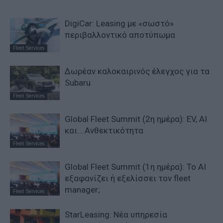
DigiCar: Leasing με «σωστό»
περιβαλλοντικό αποτύπωμα
Fleet Services
Δωρέαν καλοκαιρινός έλεγχος για τα
Subaru
Fleet Services
Global Fleet Summit (2η ημέρα): EV, AI
και… Ανθεκτικότητα
Fleet Services
Global Fleet Summit (1η ημέρα): Το ΑΙ
εξαφανίζει ή εξελίσσει τον fleet
manager;
Fleet Services
StarLeasing: Νέα υπηρεσία