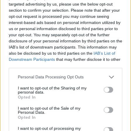
targeted advertising by us, please use the below opt-out
Νέο Audi A2 e-tron με στόχο την κορυφή της
section to confirm your selection. Please note that after your
αποδοτικότητας
opt-out request is processed you may continue seeing
interest-based ads based on personal information utilized by
us or personal information disclosed to third parties prior to
your opt-out. You may separately opt-out of the further
disclosure of your personal information by third parties on the
IAB’s list of downstream participants. This information may
also be disclosed by us to third parties on the
IAB’s List of
Γιαννακόπουλος: «Όταν σου
Downstream Participants
that may further disclose it to other
ρίχνουν μια πέτρα, τους
Ευρωπαϊκό Παίδων: Λύγισε
καταστρέφεις» (vid)
third parties.
στην παράταση η Ελλάδα,
96-86 από την Ισπανία (pics)
Please note that this website/app uses one or more Google
Personal Data Processing Opt Outs
services and may gather and store information including but
not limited to your visit or usage behaviour. You may click to
I want to opt-out of the Sharing of my
personal data.
grant or deny consent to Google and its third-party tags to
Opted In
use your data for below specified purposes in below Google
consent section.
I want to opt-out of the Sale of my
ΕΛΣΤΑΤ: Στο 3,4% υποχώρησε ο πληθωρισμός τον Ιούλιο
Personal Data.
Opted In
I want to opt-out of processing my