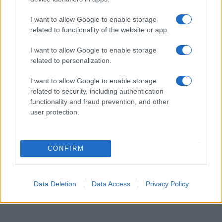
I want to allow Google to enable storage
Ατρόμητος και Novibet
related to functionality of the website or app.
συνεχίζουν μαζί: Ανανέωση
της συνεργασίας τους μέχρι
I want to allow Google to enable storage
το 2028
related to personalization.
I want to allow Google to enable storage
related to security, including authentication
functionality and fraud prevention, and other
user protection.
18η συνεχόμενη χρονιά για τον ΟΤΕ στη διεθνή σειρά
δεικτών FTSE4Good
CONFIRM
Data Deletion
Data Access
Privacy Policy
Alpha Bank: Για πρώτη φορά το Αρχαίο Θέατρο Επιδαύρου
άνοιξε τις πύλες του σε όλους