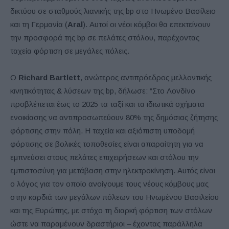
δικτύου σε σταθμούς λιανικής της bp στο Ηνωμένο Βασίλειο
και τη Γερμανία (
Aral
). Αυτοί οι νέοι κόμβοι θα επεκτείνουν
την προσφορά της bp σε πελάτες στόλου, παρέχοντας
ταχεία φόρτιση σε μεγάλες πόλεις.
Ο
Richard Bartlett
, ανώτερος αντιπρόεδρος μελλοντικής
κινητικότητας & λύσεων της bp, δήλωσε: “Στο Λονδίνο
προβλέπεται έως το 2025 τα ταξί και τα ιδιωτικά οχήματα
ενοικίασης να αντιπροσωπεύουν 80% της δημόσιας ζήτησης
φόρτισης στην πόλη. Η ταχεία και αξιόπιστη υποδομή
φόρτισης σε βολικές τοποθεσίες είναι απαραίτητη για να
εμπνεύσει στους πελάτες επιχειρήσεων και στόλου την
εμπιστοσύνη για μετάβαση στην ηλεκτροκίνηση. Αυτός είναι
ο λόγος για τον οποίο ανοίγουμε τους νέους κόμβους μας
στην καρδιά των μεγάλων πόλεων του Ηνωμένου Βασιλείου
και της Ευρώπης, με στόχο τη διαρκή φόρτιση των στόλων
ώστε να παραμένουν δραστήριοι – έχοντας παράλληλα