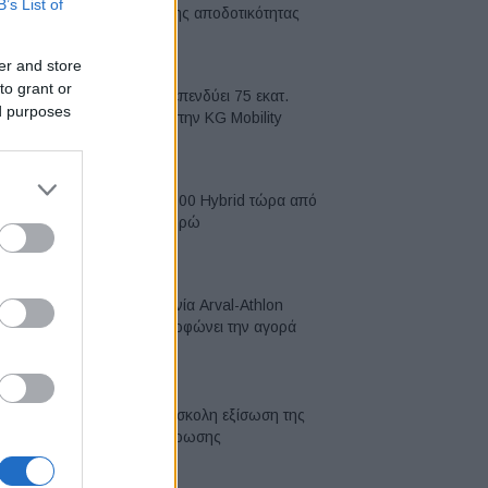
B’s List of
κορυφή της αποδοτικότητας
05/08/2026
er and store
to grant or
Η Chery επενδύει 75 εκατ.
ed purposes
δολάρια στην KG Mobility
04/08/2026
Το FIAT 500 Hybrid τώρα από
18.990 ευρώ
04/08/2026
Η συμφωνία Arval-Athlon
αναδιαμορφώνει την αγορά
leasing
03/08/2026
VW: Η δύσκολη εξίσωση της
αναδιάρθρωσης
03/08/2026