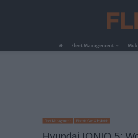
Fleet Management
Mobi
Fleet Management
Electric Cars & Hybrids
Hyundai IONIQ 5: Wor