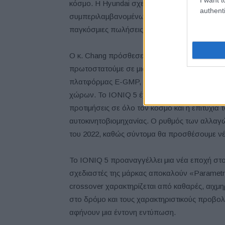
κόσμο. Η Hyundai σχεδιάζει να παρουσιάσει 1
authenti
συμπεριλαμβανομένων μοντέλων της πολυτελού
παγκόσμιες πωλήσεις ηλεκτρικών οχημάτων σε
Ο κ. Chang πρόσθεσε, «Το IONIQ 5 αντιπροσω
πρωτοστατούμε σε μια νέα γενιά έξυπνων λύσε
πλατφόρμας E-GMP, την εξαιρετική απόδοση, 
χώρων. Το IONIQ 5 έχει εντυπωσιάσει τους ο
προτιμήσεις σε όλο τον κόσμο και η επιτυχία 
αυτοκινητοβιομηχανίας. Ο ρυθμός των αλλαγώ
του 2022, καθώς σύντομα θα προσθέσουμε νέ
Το IONIQ 5 προαναγγέλλει μια νέα εποχή στο
σχεδιαστές της μάρκας αποκαλούν «Parametri
crossover χαρακτηρίζεται από καθαρές, αιχμ
στο δρόμο και τους χαρακτηριστικούς προβολ
αφήνουν μια έντονη εντύπωση.