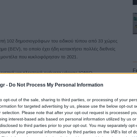
ροπή 102 δημοσιογράφων του ειδικού τύπου από 33 χώρες
μα (BEV), το οποίο έχει ήδη κατακτήσει πολλές διεθνείς
κά μοντέλα που κυκλοφόρησαν το 2021.
F
ειστικά για ηλεκτρικά οχήματα μάρκας IONIQ.
ectric-Global Modular Platform (E-GMP) για να
gr -
Do Not Process My Personal Information
φόρτισης 800 V για φόρτιση 10% έως 80% σε μόλις 18
αν είναι εξοπλισμένο με κίνηση στους δύο τροχούς
to opt-out of the sale, sharing to third parties, or processing of your per
τονομία οδήγησης με μία μόνο φόρτιση θα είναι 480 χλμ.
formation for targeted advertising by us, please use the below opt-out s
χαρακτηριστικά του περιλαμβάνουν την τεχνολογία
r selection. Please note that after your opt-out request is processed y
L
eing interest-based ads based on personal information utilized by us or
α συνδεσιμότητας και υποβοήθησης του οδηγού
disclosed to third parties prior to your opt-out. You may separately opt-
οκίνητο.
losure of your personal information by third parties on the IAB’s list of