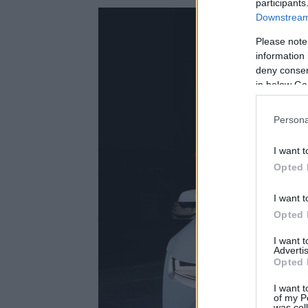
participants
Downstream 
Please note
information 
deny consent
in below Go
Persona
I want t
Opted 
I want t
Opted 
I want 
Advertis
Opted 
I want t
of my P
was col