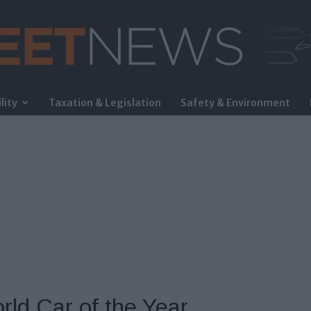
lity
Taxation & Legislation
Safety & Environment
FleetNews
ld Car of the Year