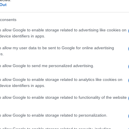
Out
consents
o allow Google to enable storage related to advertising like cookies on
evice identifiers in apps.
o allow my user data to be sent to Google for online advertising
s.
to allow Google to send me personalized advertising.
ηση αυτών των σημαντικών βραβείων, τα οποία
λειά όλων των ανθρώπων και των συνεργατών μας στην
o allow Google to enable storage related to analytics like cookies on
evice identifiers in apps.
να επιτύχουμε την «Πρόοδο για την Ανθρωπότητα» και
 μας να κάνουμε αυτό το όραμα πραγματικότητα»
o allow Google to enable storage related to functionality of the website
O της Hyundai Motor Company.
o allow Google to enable storage related to personalization.
ο έξυπνων λύσεων κινητικότητας, η εταιρεία επιταχύνει
ει ο κορυφαίος κατασκευαστής ηλεκτρικών οχημάτων στον
o allow Google to enable storage related to security, including