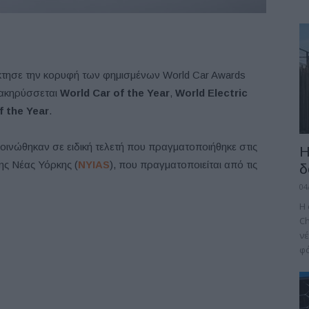
τησε την κορυφή των φημισμένων World Car Awards
ανακηρύσσεται
World Car of the Year
,
World Electric
f
the
Year
.
ινώθηκαν σε ειδική τελετή που πραγματοποιήθηκε στις
Η
ης Νέας Υόρκης (
NYIAS
), που πραγματοποιείται από τις
δ
04
H 
Ch
νέ
φό