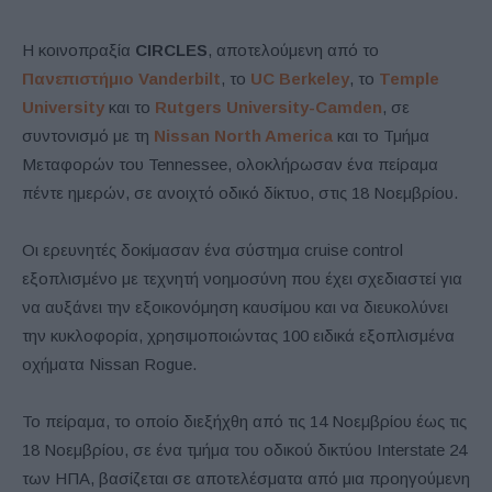
Η κοινοπραξία
CIRCLES
, αποτελούμενη από το
Πανεπιστήμιο Vanderbilt
, το
UC Berkeley
, το
Temple
University
και το
Rutgers University-Camden
, σε
συντονισμό με τη
Nissan North America
και το Τμήμα
Μεταφορών του Tennessee, ολοκλήρωσαν ένα πείραμα
πέντε ημερών, σε ανοιχτό οδικό δίκτυο, στις 18 Νοεμβρίου.
Οι ερευνητές δοκίμασαν ένα σύστημα cruise control
εξοπλισμένο με τεχνητή νοημοσύνη που έχει σχεδιαστεί για
να αυξάνει την εξοικονόμηση καυσίμου και να διευκολύνει
την κυκλοφορία, χρησιμοποιώντας 100 ειδικά εξοπλισμένα
οχήματα Nissan Rogue.
Το πείραμα, το οποίο διεξήχθη από τις 14 Νοεμβρίου έως τις
18 Νοεμβρίου, σε ένα τμήμα του οδικού δικτύου Interstate 24
των ΗΠΑ, βασίζεται σε αποτελέσματα από μια προηγούμενη