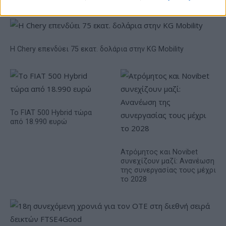
Η Chery επενδύει 75 εκατ. δολάρια στην KG Mobility
Το FIAT 500 Hybrid τώρα
από 18.990 ευρώ
Ατρόμητος και Novibet
συνεχίζουν μαζί: Ανανέωση
της συνεργασίας τους μέχρι
το 2028