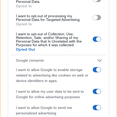
Personal Data.
Opted In
I want to opt-out of processing my
Η Toyota φέρνει νέα γενιά
Σε κινεζική… πολιορκία η
Personal Data for Targeted Advertising.
μπαταριών για τα υβριδικά
ευρωπαϊκή
Opted In
της
αυτοκινητοβιομηχανία
I want to opt-out of Collection, Use,
Retention, Sale, and/or Sharing of my
Personal Data that Is Unrelated with the
Purposes for which it was collected.
Opted Out
Νέο Audi A2 e-tron με στόχο την κορυφή της
Google consents
αποδοτικότητας
I want to allow Google to enable storage
related to advertising like cookies on web or
device identifiers in apps.
I want to allow my user data to be sent to
ΠΑΟΚ: Από σήμερα στη
Google for online advertising purposes.
Θεσσαλονίκη ο Τρινκέρι
I want to allow Google to send me
Εθνική Κορασίδων:
personalized advertising.
Απέναντι στη Δανία για το