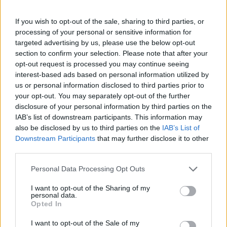
If you wish to opt-out of the sale, sharing to third parties, or
processing of your personal or sensitive information for
Χρηματιστήριο Αθηνών:
targeted advertising by us, please use the below opt-out
Εβδομαδιαία άνοδος 1,76%,
ΣΚΑΪ: Ολοκληρώθηκε η
section to confirm your selection. Please note that after your
κέρδη 23,31% από τις αρχές
θητεία του Γρηγόρη
του έτους
opt-out request is processed you may continue seeing
Δημητριάδη - Ο Γιάννης
interest-based ads based on personal information utilized by
Αλαφούζος επιστρέφει στη
us or personal information disclosed to third parties prior to
θέση του CEO
your opt-out. You may separately opt-out of the further
disclosure of your personal information by third parties on the
IAB’s list of downstream participants. This information may
also be disclosed by us to third parties on the
IAB’s List of
Downstream Participants
that may further disclose it to other
third parties.
Media: Με ενίσχυση 8 εκατ. ευρώ σε 451 επιχειρήσεις
Please note that this website/app uses one or more Google
Personal Data Processing Opt Outs
ξεκίνησε το πρόγραμμα στήριξης- Κάλυψη εισφορών
services and may gather and store information including but
ΕΔΟΕΑΠ
not limited to your visit or usage behaviour. You may click to
I want to opt-out of the Sharing of my
personal data.
grant or deny consent to Google and its third-party tags to
Opted In
use your data for below specified purposes in below Google
consent section.
I want to opt-out of the Sale of my