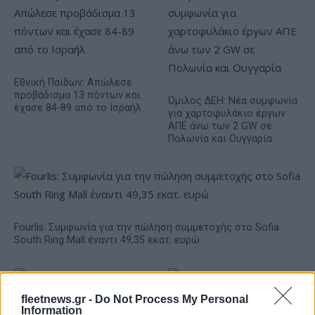
Εθνική Παίδων: Απώλεσε
προβάδισμα 13 πόντων και
Όμιλος ΔΕΗ: Νέα συμφωνία
έχασε 84-89 από το Ισραήλ
για χαρτοφυλάκιο έργων
ΑΠΕ άνω των 2 GW σε
Πολωνία και Ουγγαρία
Fourlis: Συμφωνία για την πώληση συμμετοχής στο Sofia
South Ring Mall έναντι 49,35 εκατ. ευρώ
fleetnews.gr -
Do Not Process My Personal
Information