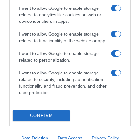
2/2 στο Ευρωμπάσκετ (live
stream)
I want to allow Google to enable storage
related to analytics like cookies on web or
device identifiers in apps.
I want to allow Google to enable storage
related to functionality of the website or app.
Ελληνική Αναπτυξιακή Τράπεζα: Με «προίκα» 2 δισ. ευρώ
ανοίγει δρόμο για δάνεια έως 5 δισ. σε μικρομεσαίες
I want to allow Google to enable storage
related to personalization.
I want to allow Google to enable storage
related to security, including authentication
functionality and fraud prevention, and other
user protection.
CONFIRM
Β.Σ. Καρούλιας: Τζίρος 98,7
Deloitte Ελλάδος:
εκατ. ευρώ και αύξηση
Χρηματοοικονομικός
κερδών 57% - Τα νέα
σύμβουλος της ΔΕΗ για την
στοιχήματα σε low & non
είσοδο στην πολωνική
Data Deletion
Data Access
Privacy Policy
alcohol
αγορά ενέργειας