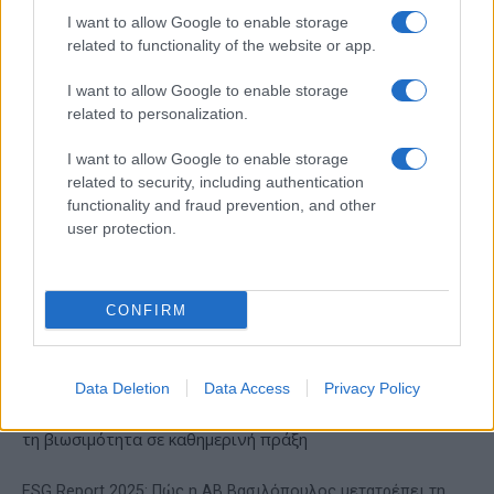
I want to allow Google to enable storage
related to functionality of the website or app.
I want to allow Google to enable storage
related to personalization.
VW: Η δύσκολη εξίσωση
της αναδιάρθρωσης
18η συνεχόμενη χρονιά για
I want to allow Google to enable storage
τον ΟΤΕ στη διεθνή σειρά
related to security, including authentication
δεικτών FTSE4Good
functionality and fraud prevention, and other
user protection.
CONFIRM
Alpha Bank: Για πρώτη φορά το Αρχαίο Θέατρο Επιδαύρου
άνοιξε τις πύλες του σε όλους
Data Deletion
Data Access
Privacy Policy
ESG Report 2025: Πώς η ΑΒ Βασιλόπουλος μετατρέπει τη