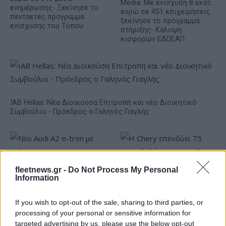
Media: Με ενίσχυση 8 εκατ.
ενημέρωσης- Ξεκίνησε το
ευρώ σε 451 επιχειρήσεις
πενταετές πρόγραμμα
ξεκίνησε το πρόγραμμα
ενίσχυσης του Τύπου
στήριξης- Κάλυψη
εισφορών ΕΔΟΕΑΠ
IAB Hellas: Νέα Διοικούσα Επιτροπή και νέο Διοικητικό
Συμβούλιο - Πρόεδρος ο Γαληνός Γιαγλής
fleetnews.gr -
Do Not Process My Personal
Information
Νέο Audi A2 e-tron με
Η Chery επενδύει 75 εκατ.
στόχο την κορυφή της
δολάρια στην KG Mobility
If you wish to opt-out of the sale, sharing to third parties, or
αποδοτικότητας
processing of your personal or sensitive information for
targeted advertising by us, please use the below opt-out