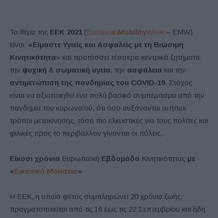
Το θέμα της
ΕΕΚ 2021
(
European
Mobility
Week
– EMW)
είναι:
«Είμαστε Υγιείς και Ασφαλείς με τη Βιώσιμη
Κινητικότητα
» και προτάσσει τέσσερα κεντρικά ζητήματα:
την
ψυχική
&
σωματική υγεία
, την
ασφάλεια
και την
αντιμετώπιση της πανδημίας του COVID-19
. Στόχος
είναι να αξιοποιηθεί ένα πολύ βασικό συμπέρασμα από την
πανδημία του κορωνοϊού, ότι όσο αυξάνονται οι ήπιοι
τρόποι μετακίνησης, τόσο πιο ελκυστικές για τους πολίτες και
φιλικές προς το περιβάλλον γίνονται οι πόλεις.
Είκοσι χρόνια
Ευρωπαϊκή
Εβδομάδα
Κινητικότητας
με
«
Εικονικό Μουσείο
»
Η ΕΕΚ, η οποία φέτος συμπληρώνει 20 χρόνια ζωής,
πραγματοποιείται από τις 16 έως τις 22 Σεπτεμβρίου και ήδη