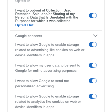
Opted In
HELLENiQ ENERGY: Κέρδη 393 εκατ. ευρώ στο α' εξάμηνο –
Στα 734 εκατ. ευρώ τα EBITDA
I want to opt-out of Collection, Use,
Retention, Sale, and/or Sharing of my
Personal Data that Is Unrelated with the
Purposes for which it was collected.
Opted Out
Google consents
I want to allow Google to enable storage
ΥΠΕΘΟΟ: Νέες επενδύσεις
related to advertising like cookies on web or
1 δισ. ευρώ ως το 2028 για
device identifiers in apps.
την Ενέργεια
Viohalco: Αυξημένος κατά
14% ο τζίρος στο α'
I want to allow my user data to be sent to
εξάμηνο, στα 4,3 δισ. ευρώ
Google for online advertising purposes.
– Στα 446 εκατ. ευρώ τα
EBITDA
I want to allow Google to send me
personalized advertising.
I want to allow Google to enable storage
related to analytics like cookies on web or
device identifiers in apps.
Η συμφωνία Arval-Athlon αναδιαμορφώνει την αγορά leasing