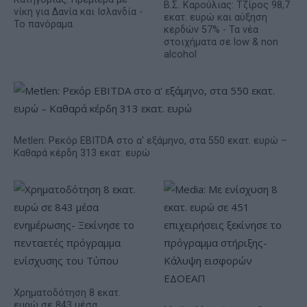
Β.Σ. Καρούλιας: Τζίρος 98,7
νίκη για Δανία και Ισλανδία -
εκατ. ευρώ και αύξηση
Το πανόραμα
κερδών 57% - Τα νέα
στοιχήματα σε low & non
alcohol
Metlen: Ρεκόρ EBITDA στο α' εξάμηνο, στα 550 εκατ. ευρώ –
Καθαρά κέρδη 313 εκατ. ευρώ
Χρηματοδότηση 8 εκατ.
ευρώ σε 843 μέσα