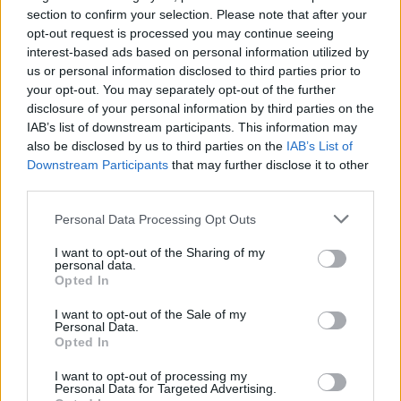
section to confirm your selection. Please note that after your
opt-out request is processed you may continue seeing
interest-based ads based on personal information utilized by
Το FIAT 500 Hybrid τώρα από 18.990 ευρώ
us or personal information disclosed to third parties prior to
your opt-out. You may separately opt-out of the further
disclosure of your personal information by third parties on the
IAB’s list of downstream participants. This information may
also be disclosed by us to third parties on the
IAB’s List of
Downstream Participants
that may further disclose it to other
third parties.
Ουκρανία: Με Μίχαϊλιουκ
και Λεν κόντρα στην Ελλάδα
Please note that this website/app uses one or more Google
Personal Data Processing Opt Outs
services and may gather and store information including but
Πάρκερ: «Όνειρό μου να
not limited to your visit or usage behaviour. You may click to
I want to opt-out of the Sharing of my
κατακτήσω το ΝΒΑ Europe
personal data.
με τη Βιλερμπάν» - Η
grant or deny consent to Google and its third-party tags to
Opted In
διευκρινιστική ανάρτηση
use your data for below specified purposes in below Google
που έκανε
consent section.
I want to opt-out of the Sale of my
Personal Data.
Opted In
I want to opt-out of processing my
Personal Data for Targeted Advertising.