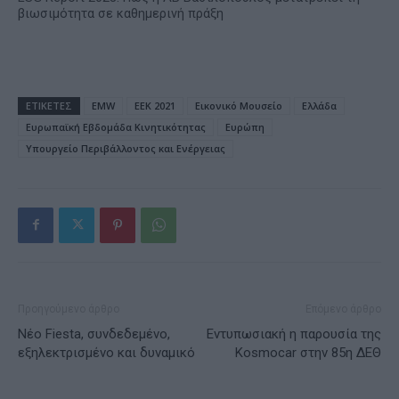
βιωσιμότητα σε καθημερινή πράξη
ΕΤΙΚΕΤΕΣ
EMW
ΕΕΚ 2021
Εικονικό Μουσείο
Ελλάδα
Ευρωπαϊκή Εβδομάδα Κινητικότητας
Ευρώπη
Υπουργείο Περιβάλλοντος και Ενέργειας
Προηγούμενο άρθρο
Επόμενο άρθρο
Νέο Fiesta, συνδεδεμένο,
Εντυπωσιακή η παρουσία της
εξηλεκτρισμένο και δυναμικό
Kosmocar στην 85η ΔΕΘ