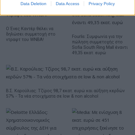
Data Deletion
Data Access
Privacy Policy
Ο Ένες Καντέρ θέλει να
δηλώσει συμμετοχή στο
Fourlis: Συμφωνία για την
ντραφτ του WNBA!
πώληση συμμετοχής στο
Sofia South Ring Mall έναντι
49,35 εκατ. ευρώ
Β.Σ. Καρούλιας: Τζίρος 98,7 εκατ. ευρώ και αύξηση κερδών
57% - Τα νέα στοιχήματα σε low & non alcohol