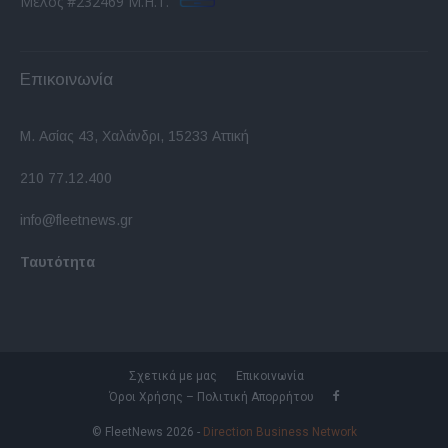
Μέλος #232469 Μ.Η.Τ.
Επικοινωνία
Μ. Ασίας 43, Χαλάνδρι, 15233 Αττική
210 77.12.400
info@fleetnews.gr
Ταυτότητα
Σχετικά με μας
Επικοινωνία
Όροι Χρήσης – Πολιτική Απορρήτου
© FleetNews 2026 -
Direction Business Network