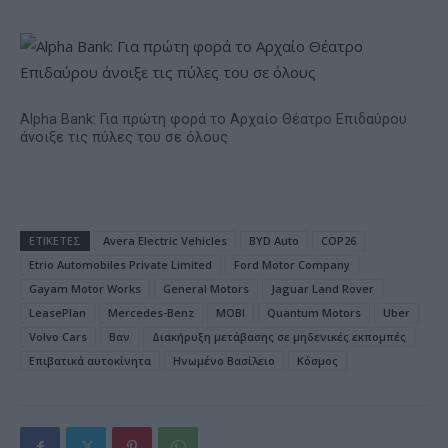
Alpha Bank: Για πρώτη φορά το Αρχαίο Θέατρο Επιδαύρου
άνοιξε τις πύλες του σε όλους
ΕΤΙΚΕΤΕΣ
Avera Electric Vehicles
BYD Auto
COP26
Etrio Automobiles Private Limited
Ford Motor Company
Gayam Motor Works
General Motors
Jaguar Land Rover
LeasePlan
Mercedes-Benz
MOBI
Quantum Motors
Uber
Volvo Cars
Βαν
Διακήρυξη μετάβασης σε μηδενικές εκπομπές
Επιβατικά αυτοκίνητα
Ηνωμένο Βασίλειο
Κόσμος