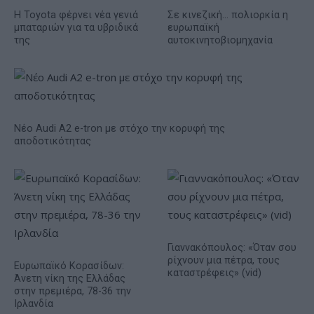
Η Toyota φέρνει νέα γενιά
Σε κινεζική… πολιορκία η
μπαταριών για τα υβριδικά
ευρωπαϊκή
της
αυτοκινητοβιομηχανία
Νέο Audi A2 e-tron με στόχο την κορυφή της
αποδοτικότητας
Γιαννακόπουλος: «Όταν σου
ρίχνουν μια πέτρα, τους
Ευρωπαϊκό Κορασίδων:
καταστρέφεις» (vid)
Άνετη νίκη της Ελλάδας
στην πρεμιέρα, 78-36 την
Ιρλανδία