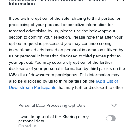
Information
Ε. Στόλοι (ιδιοκτήτες, χειριστές, πλατφόρμες
If you wish to opt-out of the sale, sharing to third parties, or
διαμοιρασμού κινητικότητας)
processing of your personal or sensitive information for
targeted advertising by us, please use the below opt-out
section to confirm your selection. Please note that after your
ABB, Astra Zeneca, BT Group, Capgemini, Centrica,
opt-out request is processed you may continue seeing
Danfoss,
E.On
,
EDP
, GlaxoSmithKline, Highland Electric
interest-based ads based on personal information utilized by
Fleets HP Inc., Iberdrola, Ingka Group/IKEA,
LeasePlan
us or personal information disclosed to third parties prior to
Corporation
, National Grid, Novo Nordisk, Openreach,
your opt-out. You may separately opt-out of the further
disclosure of your personal information by third parties on the
Sainsbury’s, Siemens, SK Networks, Sky UK Limited, SSE,
IAB’s list of downstream participants. This information may
Tesco,
Uber Technologies Inc
., Unilever, Vattenfall, Zenith,
also be disclosed by us to third parties on the
IAB’s List of
Zurich.
Downstream Participants
that may further disclose it to other
third parties.
ΣΤ. Επενδυτές με σημαντικές συμμετοχές σε
Please note that this website/app uses one or more Google
Personal Data Processing Opt Outs
αυτοκινητοβιομηχανίες
services and may gather and store information including but
not limited to your visit or usage behaviour. You may click to
I want to opt-out of the Sharing of my
personal data.
grant or deny consent to Google and its third-party tags to
Adrian Dominican Sisters – Portfolio Advisory Board, AP7,
Opted In
use your data for below specified purposes in below Google
Arabesque Asset Management, Committee on Mission