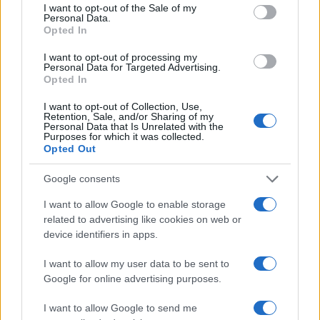
consent section.
I want to opt-out of the Sale of my
Responsibility Through Investment of the Presbyterian
Personal Data.
Opted In
Church USA, Congregation of St Joseph, Daughters of
Charity, Province of St Louise, EOS at Federated Hermes,
I want to opt-out of processing my
Personal Data for Targeted Advertising.
Impax Asset Management Group, Local Authority Pension
Opted In
Fund Forum, Mercy Investment Services Inc., NEI
I want to opt-out of Collection, Use,
Investments, Office of the New York City Comptroller,
Retention, Sale, and/or Sharing of my
Seventh Generation Interfaith Coalition for Responsible
Personal Data that Is Unrelated with the
Purposes for which it was collected.
Investment
Opted Out
Google consents
Ζ. Χρηματοπιστωτικά ιδρύματα
I want to allow Google to enable storage
Aviva, NatWest
related to advertising like cookies on web or
device identifiers in apps.
Η. Λοιποί υπογράφοντες
I want to allow my user data to be sent to
Google for online advertising purposes.
ADS-TEC Energy GmbH, AMPLY Power, Autovert
I want to allow Google to send me
Technologies Private Limited, Bengal Chamber of Commerce