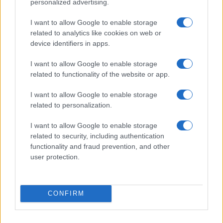
personalized advertising.
and Industry, Drive Electric Campaign, Enzen Global
Solutions Private Limited, FIA Foundation, Global EV Drivers
I want to allow Google to enable storage
Association, Grip Invest Advisors Private Limited,
related to analytics like cookies on web or
device identifiers in apps.
International Council on Clean Transportation, Institutional
Investors Group on Climate Change, Indian Chamber of
I want to allow Google to enable storage
Commerce, International Trade Union Confederation, Ohm
related to functionality of the website or app.
Mobility, RMI India, Urban Transport Authority for Lima and
I want to allow Google to enable storage
Callao, WeaveGrid.
related to personalization.
I want to allow Google to enable storage
related to security, including authentication
functionality and fraud prevention, and other
user protection.
Έχασαν μέσα από τα χέρια τους την πρόκριση στους «4» οι
CONFIRM
Νεάνιδες, ήττα 66-74 από τη Λιθουανία στην παράταση