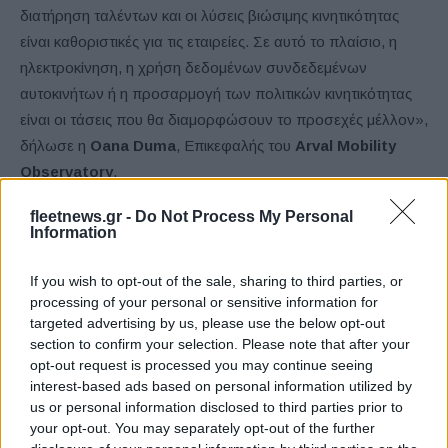
διατήρηση ταλέντων και οι λύσεις βιώσιμης κινητικότητας
είναι καθοριστικές για τις εταιρείες. Σε αυτό το πλαίσιο, η
ηλεκτροκίνηση, η χρήση δεδομένων συνδεδεμένων
αυτοκινήτων ή η προσαρμογή των πολιτικών κινητικότητας
είναι οι τάσεις που θα διαμορφώσουν το προσεχές μέλλον»,
δήλωσε η
Oana Duma
, Επικεφαλής του
Arval Mobility
Observatory
.
fleetnews.gr -
Do Not Process My Personal
Οι τάσεις που παρατηρούνται στο Βαρόμετρο επιτρέπουν
Information
σε όλους τους εμπλεκόμενους του στόλου και κινητικότητας
να κατανοήσουν καλύτερα τη δυναμική και την εξέλιξη του
If you wish to opt-out of the sale, sharing to third parties, or
οικοσυστήματός τους και να λάβουν σωστές αποφάσεις. Για
processing of your personal or sensitive information for
targeted advertising by us, please use the below opt-out
περισσότερες πληροφορίες, κατεβάστε την πλήρη έκθεση,
section to confirm your selection. Please note that after your
στο τέλος του άρθρου.
opt-out request is processed you may continue seeing
interest-based ads based on personal information utilized by
Μεθοδολογία
us or personal information disclosed to third parties prior to
your opt-out. You may separately opt-out of the further