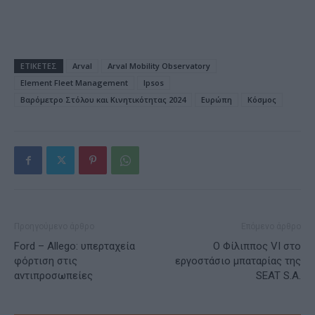
ΕΤΙΚΕΤΕΣ
Arval
Arval Mobility Observatory
Element Fleet Management
Ipsos
Βαρόμετρο Στόλου και Κινητικότητας 2024
Ευρώπη
Κόσμος
Προηγούμενο άρθρο
Επόμενο άρθρο
Ford – Allego: υπερταχεία
Ο Φίλιππος VI στο
φόρτιση στις
εργοστάσιο μπαταρίας της
αντιπροσωπείες
SEAT S.A.