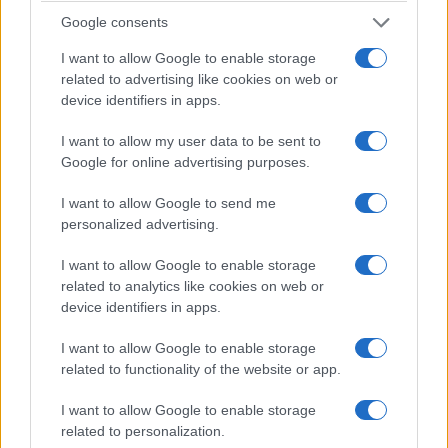
Google consents
Το 33 % ήταν εταιρείες με λιγότερους από 10 εργαζόμενους
Το 20% ήταν εταιρείες με 10 έως 99 εργαζόμενους
I want to allow Google to enable storage
related to advertising like cookies on web or
Το 27% ήταν εταιρείες με 100 έως 249/499/999 εργαζόμενους
device identifiers in apps.
(αναλόγως αγοράς)
Το 20% ήταν εταιρείες με 250/500/1000 εργαζόμενους ή
I want to allow my user data to be sent to
περισσότερους (αναλόγως αγοράς)
Google for online advertising purposes.
I want to allow Google to send me
* Οι Εναλλακτικές Τεχνολογίες Καυσίμου που εξετάζει το
personalized advertising.
Βαρόμετρο είναι (1) για επιβατικά αυτοκίνητα – υβριδικά
I want to allow Google to enable storage
οχήματα (HEV), plug-in υβριδικά (PHEV) και ηλεκτρικά
related to analytics like cookies on web or
οχήματα μπαταρίας (BEV) και (2) για LCV – ηλεκτρικά
device identifiers in apps.
οχήματα μπαταρίας (BEV) και κυψελών καυσίμου
I want to allow Google to enable storage
υδρογόνου
related to functionality of the website or app.
** Οι λύσεις κινητικότητας που χρησιμοποιεί το Βαρόμετρο
I want to allow Google to enable storage
είναι: Διαμοιρασμός εταιρικού αυτοκινήτου, Ride Sharing,
related to personalization.