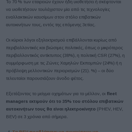
Το 70 % των εταιρειών έχουν ήδη υιοθετήσει ή σκέφτονται
να υιοθετήσουν τουλάχιστον μία από τις τεχνολογίες
εναλλακτικών καυσίμων στον στόλο επιβατικών
αυτοκινήτων τους, εντός της επόμενης 3ετίας.
Οι κύριοι λόγοι εξηλεκτρισμού επιβάλλονται κυρίως από
περιβαλλοντικές και βιώσιμες πολιτικές, όπως ο μικρότερος
περιβαλλοντικός αντίκτυπος (38%), η πολιτική CSR (27%), η
συμμόρφωση με τις Ζώνες Χαμηλών Εκπομπών (24%) ή η
πρόβλεψη μελλοντικών περιορισμών (21). %) – οι δύο
τελευταίοι παρουσιάζουν άνοδο φέτος.
Εξετάζοντας το μείγμα οχημάτων για το μέλλον, οι
fleet
managers
εκτιμούν ότι το 35% του στόλου επιβατικών
αυτοκινήτων τους θα είναι ηλεκτροκίνητο
(PHEV, HEV,
BEV) σε 3 χρόνια από σήμερα.
Τα
BEV
προβλέπεται να συνεχίσουν να