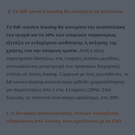
Το
f
ull
–
service
leasing
θα συνεχίσει να αυξάνεται
Το
f
ull
–
service
leasing
θα συνεχίσει την αναπτυξιακή
του τροχιά και το 36% των εταιρειών παγκοσμίως
εξετάζει το ενδεχόμενο υιοθέτησης ή αύξησης της
χρήσης του την επόμενη τριετία
. Αυτή η τάση
παρατηρείται ιδιαιτέρως στις εταιρείες μεσαίου μεγέθους,
αντανακλώντας μεταστροφή των πρακτικών διαχείρισης
στόλου σε λύσεις leasing. Σύμφωνα με τους ερωτηθέντες, το
full-service leasing συνιστά κύρια μέθοδο χρηματοδότησης
για περισσότερες από 1 στις 4 εταιρείες (26%). Στην
Ευρώπη, το ποσοστό είναι ακόμα υψηλότερο, στο 29%.
3. Η δυναμική ηλεκτροκίνησης στόλων συνεχίζεται,
οδηγούμενη από λόγους που σχετίζονται με το
CSR