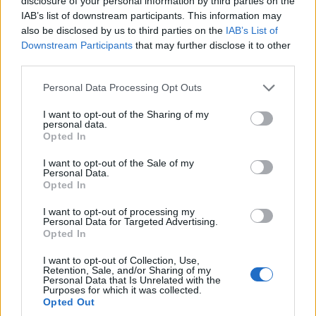
disclosure of your personal information by third parties on the
Για αυτήν την ανεξάρτητη έρευνα, 8.605 συνεντεύξεις με
IAB’s list of downstream participants. This information may
υπεύθυνους λήψης αποφάσεων πραγματοποιήθηκαν μεταξύ
also be disclosed by us to third parties on the
IAB’s List of
21 Αυγούστου και 13 Νοεμβρίου 2023 σε 30 χώρες από την
Downstream Participants
that may further disclose it to other
third parties.
ανεξάρτητη εταιρεία ερευνών αγοράς,
Ipsos
. Οι
συμμετέχοντες απάντησαν στην έρευνα με πλήρη
Please note that this website/app uses one or more Google
Personal Data Processing Opt Outs
συνέντευξη που πραγματοποιήθηκε τηλεφωνικά.
services and may gather and store information including but
not limited to your visit or usage behaviour. You may click to
I want to opt-out of the Sharing of my
personal data.
grant or deny consent to Google and its third-party tags to
Το πεδίο εφαρμογής του Βαρόμετρου καλύπτει 30 χώρες:
Opted In
use your data for below specified purposes in below Google
Αυστρία, Γερμανία, Βέλγιο, Ισπανία, Γαλλία, Ελλάδα, Ιταλία,
consent section.
I want to opt-out of the Sale of my
Λουξεμβούργο, Ολλανδία, Πολωνία, Πορτογαλία, Ηνωμένο
Personal Data.
Opted In
Βασίλειο, Τσεχία, Σλοβακία, Ρουμανία, Ελβετία, Φινλανδία,
Δανία, Νορβηγία, Σουηδία, Νέα Ζηλανδία , Αυστραλία,
I want to opt-out of processing my
Personal Data for Targeted Advertising.
Μεξικό, Καναδάς, Βόρεια Αμερική, Τουρκία, Μαρόκο, Χιλή,
Opted In
Περού και Βραζιλία. Οι εταιρείες στο πεδίο εφαρμογής
I want to opt-out of Collection, Use,
διαχειρίζονταν τουλάχιστον ένα όχημα.
Retention, Sale, and/or Sharing of my
Personal Data that Is Unrelated with the
Purposes for which it was collected.
Η κατανομή των ερωτηθέντων ήταν η εξής:
Opted Out