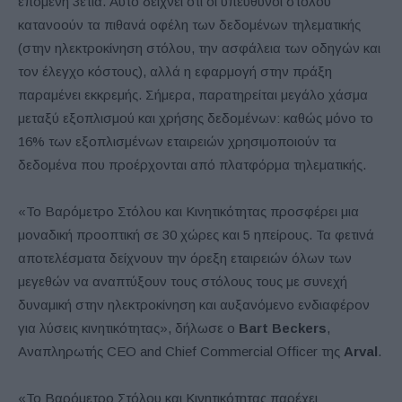
επόμενη 3ετία. Αυτό δείχνει ότι οι υπεύθυνοι στόλου
κατανοούν τα πιθανά οφέλη των δεδομένων τηλεματικής
(στην ηλεκτροκίνηση στόλου, την ασφάλεια των οδηγών και
τον έλεγχο κόστους), αλλά η εφαρμογή στην πράξη
παραμένει εκκρεμής. Σήμερα, παρατηρείται μεγάλο χάσμα
μεταξύ εξοπλισμού και χρήσης δεδομένων: καθώς μόνο το
16% των εξοπλισμένων εταιρειών χρησιμοποιούν τα
δεδομένα που προέρχονται από πλατφόρμα τηλεματικής.
«Το Βαρόμετρο Στόλου και Κινητικότητας προσφέρει μια
μοναδική προοπτική σε 30 χώρες και 5 ηπείρους. Τα φετινά
αποτελέσματα δείχνουν την όρεξη εταιρειών όλων των
μεγεθών να αναπτύξουν τους στόλους τους με συνεχή
δυναμική στην ηλεκτροκίνηση και αυξανόμενο ενδιαφέρον
για λύσεις κινητικότητας», δήλωσε ο
Bart Beckers
,
Αναπληρωτής CEO and Chief Commercial Officer της
Arval
.
«Το Βαρόμετρο Στόλου και Κινητικότητας παρέχει