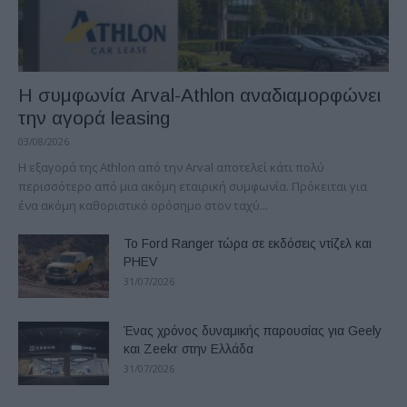
Η συμφωνία Arval-Athlon αναδιαμορφώνει
την αγορά leasing
03/08/2026
Η εξαγορά της Athlon από την Arval αποτελεί κάτι πολύ
περισσότερο από μια ακόμη εταιρική συμφωνία. Πρόκειται για
ένα ακόμη καθοριστικό ορόσημο στον ταχύ...
Το Ford Ranger τώρα σε εκδόσεις ντίζελ και
PHEV
31/07/2026
Ένας χρόνος δυναμικής παρουσίας για Geely
και Zeekr στην Ελλάδα
31/07/2026