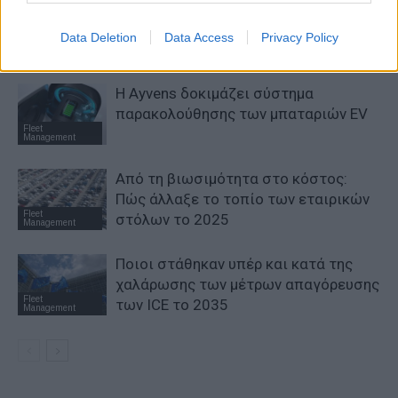
Arval – Athlon: Η λογική, τολμηρή και
καθοριστική συγχώνευση
Data Deletion
Data Access
Privacy Policy
Leasing & Rental
Η Ayvens δοκιμάζει σύστημα
παρακολούθησης των μπαταριών EV
Fleet
Management
Από τη βιωσιμότητα στο κόστος:
Πώς άλλαξε το τοπίο των εταιρικών
Fleet
στόλων το 2025
Management
Ποιοι στάθηκαν υπέρ και κατά της
χαλάρωσης των μέτρων απαγόρευσης
Fleet
των ICE το 2035
Management