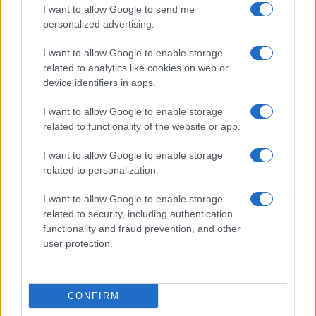
I want to allow Google to send me
Προηγούμενο άρθρο
Επόμενο άρθρο
personalized advertising.
Volvo Cars: Επέκταση
Mitsubishi: Δεν επενδύσει
I want to allow Google to enable storage
συνεργασίας με την Google
στην Ampere της Renault
related to analytics like cookies on web or
device identifiers in apps.
I want to allow Google to enable storage
ΠΑΡΟΜΟΙΑ ΑΡΘΡΑ
related to functionality of the website or app.
ΠΕΡΙΣΣΟΤΕΡΑ ΑΠΟ ΤΟΝ ΔΗΜΙΟΥΡΓΟ
I want to allow Google to enable storage
related to personalization.
Leasys και ΕΤΕπ: Νέο πρόγραμμα 600
I want to allow Google to enable storage
εκατ. ευρώ για τον εξηλεκτρισμό
related to security, including authentication
στόλων
Fleet Strategy
functionality and fraud prevention, and other
user protection.
Μ. Δρακωτός (BMW Leasing):
«Θέλουμε ο πελάτης να μην είναι ένας
απλός χρήστης»
Editor's Choice
CONFIRM