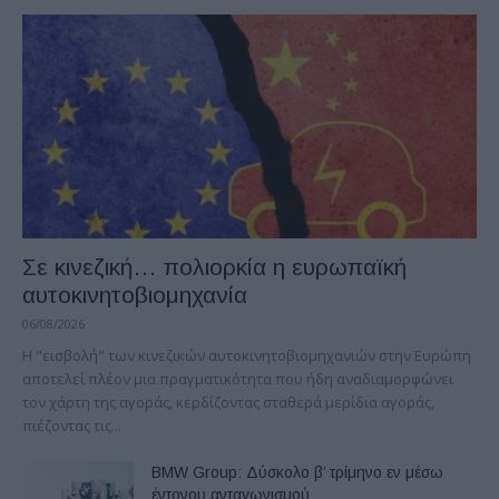
Σε κινεζική… πολιορκία η ευρωπαϊκή
αυτοκινητοβιομηχανία
06/08/2026
Η "εισβολή" των κινεζικών αυτοκινητοβιομηχανιών στην Ευρώπη
αποτελεί πλέον μια πραγματικότητα που ήδη αναδιαμορφώνει
τον χάρτη της αγοράς, κερδίζοντας σταθερά μερίδια αγοράς,
πιέζοντας τις...
BMW Group: Δύσκολο β’ τρίμηνο εν μέσω
έντονου ανταγωνισμού