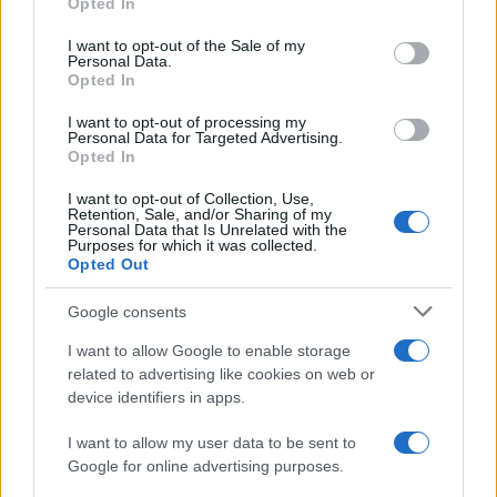
Opted In
use your data for below specified purposes in below Google
18η συνεχόμενη χρονιά για τον ΟΤΕ στη διεθνή σειρά
consent section.
I want to opt-out of the Sale of my
δεικτών FTSE4Good
Personal Data.
Opted In
I want to opt-out of processing my
Personal Data for Targeted Advertising.
Opted In
Alpha Bank: Για πρώτη φορά το Αρχαίο Θέατρο Επιδαύρου
I want to opt-out of Collection, Use,
Retention, Sale, and/or Sharing of my
άνοιξε τις πύλες του σε όλους
Personal Data that Is Unrelated with the
Purposes for which it was collected.
Opted Out
Google consents
ΕΤΙΚΕΤΕΣ
instacar
I want to allow Google to enable storage
related to advertising like cookies on web or
device identifiers in apps.
I want to allow my user data to be sent to
Google for online advertising purposes.