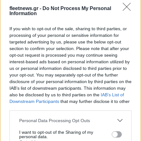
fleetnews.gr -
Do Not Process My Personal
Information
If you wish to opt-out of the sale, sharing to third parties, or
Η Chery επενδύει 75 εκατ. δολάρια στην KG Mobility
processing of your personal or sensitive information for
targeted advertising by us, please use the below opt-out
section to confirm your selection. Please note that after your
opt-out request is processed you may continue seeing
interest-based ads based on personal information utilized by
us or personal information disclosed to third parties prior to
Το FIAT 500 Hybrid τώρα
your opt-out. You may separately opt-out of the further
από 18.990 ευρώ
disclosure of your personal information by third parties on the
IAB’s list of downstream participants. This information may
Ατρόμητος και Novibet
also be disclosed by us to third parties on the
IAB’s List of
συνεχίζουν μαζί: Ανανέωση
Downstream Participants
that may further disclose it to other
της συνεργασίας τους μέχρι
third parties.
το 2028
Please note that this website/app uses one or more Google
Personal Data Processing Opt Outs
services and may gather and store information including but
not limited to your visit or usage behaviour. You may click to
I want to opt-out of the Sharing of my
personal data.
grant or deny consent to Google and its third-party tags to