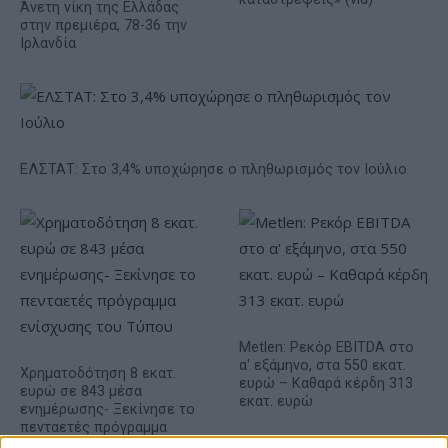
Άνετη νίκη της Ελλάδας
στην πρεμιέρα, 78-36 την
Ιρλανδία
ΕΛΣΤΑΤ: Στο 3,4% υποχώρησε ο πληθωρισμός τον Ιούλιο
Metlen: Ρεκόρ EBITDA στο
α' εξάμηνο, στα 550 εκατ.
Χρηματοδότηση 8 εκατ.
ευρώ – Καθαρά κέρδη 313
ευρώ σε 843 μέσα
εκατ. ευρώ
ενημέρωσης- Ξεκίνησε το
πενταετές πρόγραμμα
ενίσχυσης του Τύπου