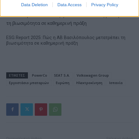
Data Deletion
Data Access
Privacy Policy
ESG Report 2025: Πώς η ΑΒ Βασιλόπουλος μετατρέπει τη
βιωσιμότητα σε καθημερινή πράξη
ΕΤΙΚΕΤΕΣ
PowerCo
SEAT S.A.
Volkswagen Group
Εργοστάσιο μπαταριών
Ευρώπη
Ηλεκτροκίνηση
Ισπανία
Προηγούμενο άρθρο
Επόμενο άρθρο