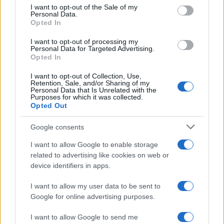
consent section.
Το πανόραμα
I want to opt-out of the Sale of my
Personal Data.
Opted In
I want to opt-out of processing my
Personal Data for Targeted Advertising.
Opted In
HELLENiQ ENERGY: Κέρδη 393 εκατ. ευρώ στο α' εξάμηνο –
I want to opt-out of Collection, Use,
Στα 734 εκατ. ευρώ τα EBITDA
Retention, Sale, and/or Sharing of my
Personal Data that Is Unrelated with the
Purposes for which it was collected.
Opted Out
Google consents
I want to allow Google to enable storage
ΥΠΕΘΟΟ: Νέες επενδύσεις
related to advertising like cookies on web or
1 δισ. ευρώ ως το 2028 για
device identifiers in apps.
την Ενέργεια
Viohalco: Αυξημένος κατά
I want to allow my user data to be sent to
14% ο τζίρος στο α'
Google for online advertising purposes.
εξάμηνο, στα 4,3 δισ. ευρώ
– Στα 446 εκατ. ευρώ τα
EBITDA
I want to allow Google to send me