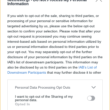
Information
If you wish to opt-out of the sale, sharing to third parties, or
processing of your personal or sensitive information for
Νέο Audi A2 e-tron με
Η Chery επενδύει 75 εκατ.
targeted advertising by us, please use the below opt-out
στόχο την κορυφή της
δολάρια στην KG Mobility
section to confirm your selection. Please note that after your
αποδοτικότητας
opt-out request is processed you may continue seeing
interest-based ads based on personal information utilized by
us or personal information disclosed to third parties prior to
your opt-out. You may separately opt-out of the further
Το FIAT 500 Hybrid τώρα από 18.990 ευρώ
disclosure of your personal information by third parties on the
IAB’s list of downstream participants. This information may
also be disclosed by us to third parties on the
IAB’s List of
Downstream Participants
that may further disclose it to other
third parties.
Please note that this website/app uses one or more Google
Personal Data Processing Opt Outs
services and may gather and store information including but
EuroLeague: Οι
not limited to your visit or usage behaviour. You may click to
I want to opt-out of the Sharing of my
ενθουσιώδεις
Ευρωπαϊκό Κορασίδων Β'
personal data.
grant or deny consent to Google and its third-party tags to
πρωτοεμφανιζόμενοι
Opted In
Κατηγορίας: Πρεμιέρα με
use your data for below specified purposes in below Google
νίκη για Δανία και Ισλανδία -