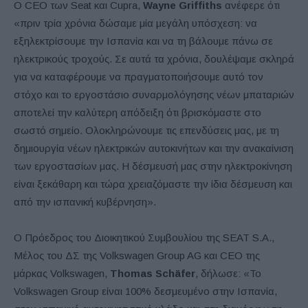
Ο CEO των Seat και Cupra,
Wayne Griffiths
ανέφερε ότι
«πριν τρία χρόνια δώσαμε μία μεγάλη υπόσχεση: να
εξηλεκτρίσουμε την Ισπανία και να τη βάλουμε πάνω σε
ηλεκτρικούς τροχούς. Σε αυτά τα χρόνια, δουλέψαμε σκληρά
για να καταφέρουμε να πραγματοποιήσουμε αυτό τον
στόχο και το εργοστάσιο συναρμολόγησης νέων μπαταριών
αποτελεί την καλύτερη απόδειξη ότι βρισκόμαστε στο
σωστό σημείο. Ολοκληρώνουμε τις επενδύσεις μας, με τη
δημιουργία νέων ηλεκτρικών αυτοκινήτων και την ανακαίνιση
των εργοστασίων μας. Η δέσμευσή μας στην ηλεκτροκίνηση
είναι ξεκάθαρη και τώρα χρειαζόμαστε την ίδια δέσμευση και
από την ισπανική κυβέρνηση».
Ο Πρόεδρος του Διοικητικού Συμβουλίου της SEAT S.A.,
Μέλος του ΔΣ της Volkswagen Group AG και CEO της
μάρκας Volkswagen,
Thomas Schäfer
, δήλωσε: «Το
Volkswagen Group είναι 100% δεσμευμένο στην Ισπανία,