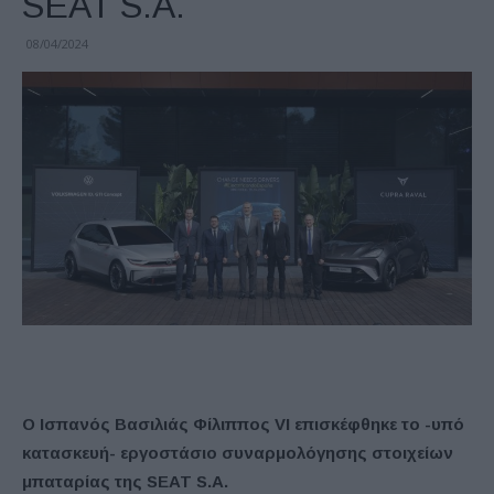
SEAT S.A.
08/04/2024
Ο Ισπανός Βασιλιάς Φίλιππος
VI
επισκέφθηκε
το -υπό
κατασκευή- εργοστάσιο συναρμολόγησης στοιχείων
μπαταρίας της
SEAT
S
.
A
.