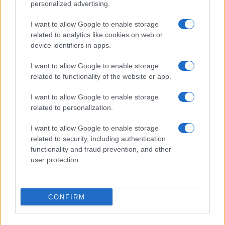
personalized advertising.
I want to allow Google to enable storage
related to analytics like cookies on web or
device identifiers in apps.
Η συμφωνία Arval-Athlon αναδιαμορφώνει την αγορά leasing
I want to allow Google to enable storage
related to functionality of the website or app.
I want to allow Google to enable storage
related to personalization.
VW: Η δύσκολη εξίσωση
της αναδιάρθρωσης
I want to allow Google to enable storage
18η συνεχόμενη χρονιά για
related to security, including authentication
τον ΟΤΕ στη διεθνή σειρά
functionality and fraud prevention, and other
δεικτών FTSE4Good
user protection.
CONFIRM
Alpha Bank: Για πρώτη φορά το Αρχαίο Θέατρο Επιδαύρου
άνοιξε τις πύλες του σε όλους