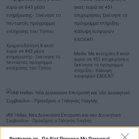
Χρηματοδότηση 8 εκατ.
ευρώ σε 843 μέσα
Media: Με ενίσχυση 8 εκατ.
ενημέρωσης- Ξεκίνησε το
ευρώ σε 451 επιχειρήσεις
πενταετές πρόγραμμα
ξεκίνησε το πρόγραμμα
ενίσχυσης του Τύπου
στήριξης- Κάλυψη
εισφορών ΕΔΟΕΑΠ
IAB Hellas: Νέα Διοικούσα Επιτροπή και νέο Διοικητικό
Συμβούλιο - Πρόεδρος ο Γαληνός Γιαγλής
fleetnews.gr -
Do Not Process My Personal