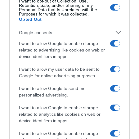
I want to opt-out of Collection, Use,
Retention, Sale, and/or Sharing of my
Ατρόμητος και Novibet
Personal Data that Is Unrelated with the
συνεχίζουν μαζί: Ανανέωση
Purposes for which it was collected.
της συνεργασίας τους μέχρι
Opted Out
το 2028
Google consents
I want to allow Google to enable storage
related to advertising like cookies on web or
device identifiers in apps.
18η συνεχόμενη χρονιά για τον ΟΤΕ στη διεθνή σειρά
δεικτών FTSE4Good
I want to allow my user data to be sent to
Google for online advertising purposes.
I want to allow Google to send me
personalized advertising.
Alpha Bank: Για πρώτη φορά το Αρχαίο Θέατρο Επιδαύρου
I want to allow Google to enable storage
άνοιξε τις πύλες του σε όλους
related to analytics like cookies on web or
device identifiers in apps.
I want to allow Google to enable storage