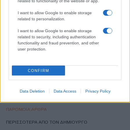
related to functionality of the website or app.
ΕΤΙΚΕΤΕΣ
BEV
Ford
Transit Smart Energy Concept
Αντλία θερμότητας
εμβέλεια
Ηλεκτροκίνηση
μπαταρίες
I want to allow Google to enable storage
related to personalization.
I want to allow Google to enable storage
related to security, including authentication
functionality and fraud prevention, and other
user protection.
Προηγούμενο άρθρο
Επόμενο άρθρο
CONFIRM
Το Groupe Renault στην Auto
DriverFocus: Σύστημα
Shanghai 2019 με το Renault
ασφαλείας της Subaru
City K-ZE
παρακολουθεί τον οδηγό
Data Deletion
Data Access
Privacy Policy
ΠΑΡΟΜΟΙΑ ΑΡΘΡΑ
ΠΕΡΙΣΣΟΤΕΡΑ ΑΠΟ ΤΟΝ ΔΗΜΙΟΥΡΓΟ