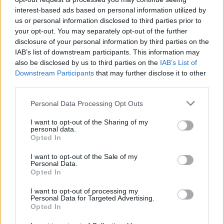
interest-based ads based on personal information utilized by
us or personal information disclosed to third parties prior to
your opt-out. You may separately opt-out of the further
Metlen: Ρεκόρ EBITDA στο
disclosure of your personal information by third parties on the
α' εξάμηνο, στα 550 εκατ.
Χρηματοδότηση 8 εκατ.
ευρώ – Καθαρά κέρδη 313
IAB’s list of downstream participants. This information may
ευρώ σε 843 μέσα
εκατ. ευρώ
also be disclosed by us to third parties on the
IAB’s List of
ενημέρωσης- Ξεκίνησε το
Downstream Participants
that may further disclose it to other
πενταετές πρόγραμμα
ενίσχυσης του Τύπου
third parties.
Please note that this website/app uses one or more Google
Personal Data Processing Opt Outs
services and may gather and store information including but
not limited to your visit or usage behaviour. You may click to
I want to opt-out of the Sharing of my
personal data.
Η Chery επενδύει 75 εκατ. δολάρια στην KG Mobility
grant or deny consent to Google and its third-party tags to
Opted In
use your data for below specified purposes in below Google
consent section.
I want to opt-out of the Sale of my
Personal Data.
Opted In
I want to opt-out of processing my
Το FIAT 500 Hybrid τώρα
Personal Data for Targeted Advertising.
από 18.990 ευρώ
Opted In