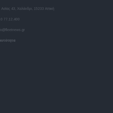
 Ασίας 43, Χαλάνδρι, 15233 Αττική
10 77.12.400
fo@fleetnews.gr
αυτότητα