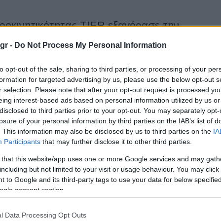
κροκινητικότητας TIER εξαγόρασε την
gr -
Do Not Process My Personal Information
 μικροκινητικότητας TIER ανακοίνωσε την εξαγορά της
to opt-out of the sale, sharing to third parties, or processing of your per
ιαμοιρασμού της Λειψίας, nextbike. Με την εξαγορά, η TIER
formation for targeted advertising by us, please use the below opt-out s
λάκιό της ελαφρών...
r selection. Please note that after your opt-out request is processed y
eing interest-based ads based on personal information utilized by us or
disclosed to third parties prior to your opt-out. You may separately opt-
artier, πρόεδρος της Nissan για την
losure of your personal information by third parties on the IAB’s list of
. This information may also be disclosed by us to third parties on the
IA
Participants
that may further disclose it to other third parties.
 that this website/app uses one or more Google services and may gath
νέος πρόεδρος της Nissan για την περιοχή AMIEO (Αφρική, Μέση
including but not limited to your visit or usage behaviour. You may click 
η, Ωκεανία). Η Nissan Motor Co. Ltd ανακοίνωσε την
 to Google and its third-party tags to use your data for below specifi
ogle consent section.
 Tier Mobility, προσφέρει e-scooters
l Data Processing Opt Outs