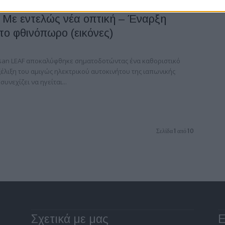
 Με εντελώς νέα οπτική – Έναρξη
το φθινόπωρο (εικόνες)
ssan LEAF αποκαλύφθηκε σηματοδοτώντας ένα καθοριστικό
έλιξη του αμιγώς ηλεκτρικού αυτοκινήτου της ιαπωνικής
συνεχίζει να ηγείται...
Σελίδα 1 από 10
Σχετικά με μας
Ε