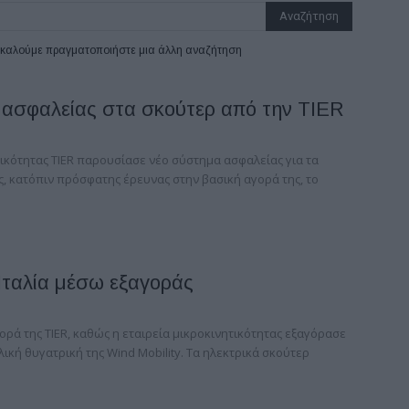
ρακαλούμε πραγματοποιήστε μια άλλη αναζήτηση
ασφαλείας στα σκούτερ από την TIER
ικότητας TIER παρουσίασε νέο σύστημα ασφαλείας για τα
ς, κατόπιν πρόσφατης έρευνας στην βασική αγορά της, το
Ιταλία μέσω εξαγοράς
αγορά της TIER, καθώς η εταιρεία μικροκινητικότητας εξαγόρασε
αλική θυγατρική της Wind Mobility. Τα ηλεκτρικά σκούτερ