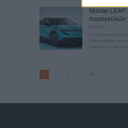
Nissan LEAF:
παραγγελιών 
19/06/2025
Το ολοκαίνουργιο Ni
επόμενο βήμα στην εξ
εταιρείας. Το νέο LEAF 
...
1
2
3
10