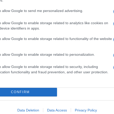
s.
ορεί να ανταπεξέλθει σε αποστολές στις πιο δύσβατες και
χές. Η Nissan...
to allow Google to send me personalized advertising.
o allow Google to enable storage related to analytics like cookies on
 Peaq δοκιμάστηκε σε ακραίες
evice identifiers in apps.
o allow Google to enable storage related to functionality of the website
 την παγκόσμια πρεμιέρα του, στις 23 Ιουνίου, το νέο Skoda
 από τα πιο απαιτητικά προγράμματα εξέλιξης στην...
o allow Google to enable storage related to personalization.
o allow Google to enable storage related to security, including
cation functionality and fraud prevention, and other user protection.
φαία στη Μελέτη Αρχικής Ποιότητας
r
CONFIRM
ε πρώτη ανάμεσα στις μάρκες μαζικής παραγωγής στη Μελέτη
ial Quality Study - IQS) των ΗΠΑ για το 2025 της...
Data Deletion
Data Access
Privacy Policy