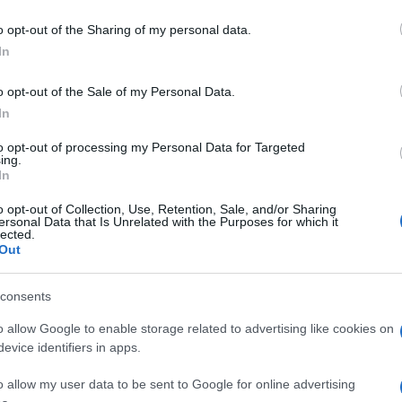
γής
o opt-out of the Sharing of my personal data.
In
ε την startup Tier Mobility για να προσφέρει e-scooters μέσω
Tier είναι ο τρίτος πάροχος ηλεκτρικών σκούτερ...
o opt-out of the Sale of my Personal Data.
In
to opt-out of processing my Personal Data for Targeted
 Eclipse Cross στο 2019 Dakar με την
ing.
In
rrez
o opt-out of Collection, Use, Retention, Sale, and/or Sharing
ersonal Data that Is Unrelated with the Purposes for which it
Cross θα συμμετάσχει στο 41ο Rally Dakar, το 2019, με την
lected.
na Gutierrez. Μπορεί οι εργοστασιακές ομάδες της Mitsubishi
Out
πλέον εμπλοκή...
consents
 το πρωτότυπο Nissan Frontier
o allow Google to enable storage related to advertising like cookies on
evice identifiers in apps.
o allow my user data to be sent to Google for online advertising
 διάσωσης με τον “σκληροτράχηλο” χαρακτήρα, το Nissan