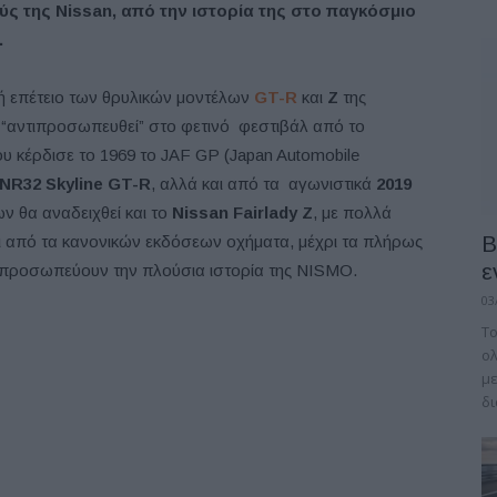
ύς της Nissan, από την ιστορία της στο παγκόσμιο
.
0ή επέτειο των θρυλικών μοντέλων
GT-R
και
Z
της
α “αντιπροσωπευθεί” στο φετινό φεστιβάλ από το
ου κέρδισε το 1969 το JAF GP (Japan Automobile
NR32 Skyline GT-R
, αλλά και από τα αγωνιστικά
2019
ν θα αναδειχθεί και το
Nissan Fairlady Z
, με πολλά
B
ι από τα κανονικών εκδόσεων οχήματα, μέχρι τα πλήρως
ε
τιπροσωπεύουν την πλούσια ιστορία της NISMO.
03
Το
ολ
με
δι