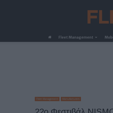
Fleet Management
Mobi
Fleet Management
Manufacturers
22o Φεστιβάλ NISMO: