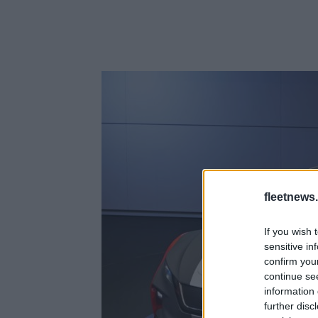
fleetnews.
If you wish 
sensitive in
confirm you
continue se
information 
further disc