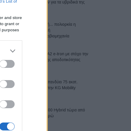
B’s List of
μπαταριών για τα υβριδικά της
07/08/2026
er and store
to grant or
Σε κινεζική… πολιορκία η
ed purposes
ευρωπαϊκή
αυτοκινητοβιομηχανία
06/08/2026
Νέο Audi A2 e-tron με στόχο την
κορυφή της αποδοτικότητας
05/08/2026
Η Chery επενδύει 75 εκατ.
δολάρια στην KG Mobility
04/08/2026
Το FIAT 500 Hybrid τώρα από
18.990 ευρώ
04/08/2026