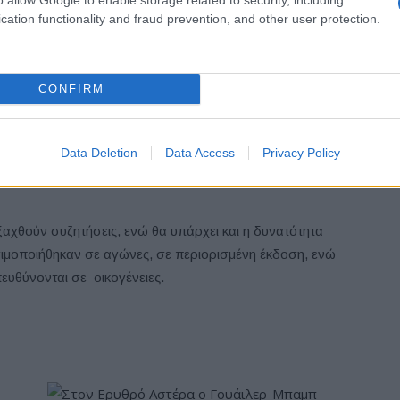
cation functionality and fraud prevention, and other user protection.
CONFIRM
υ φροντίσαμε με μεγάλη προσοχή”, δήλωσε ο πρόεδρος
ηγεί τις εμπορικές δραστηριότητες της εταιρείας. “Ελπίζω
ούς, τους διευθυντές και το προσωπικό των αγωνιστικών
Data Deletion
Data Access
Privacy Policy
 δώσουν τον καλύτερο εαυτό τους για μια απολαυστική
εξαχθούν συζητήσεις, ενώ θα υπάρχει και η δυνατότητα
ιμοποιήθηκαν σε αγώνες, σε περιορισμένη έκδοση, ενώ
πευθύνονται σε οικογένειες.