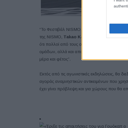
authenti
“Το Φεστιβάλ NISMO είναι μια εκδήλωση πο
της NISMO,
Takao Katagiri
, ο οποίος καθοδ
ότι πολλοί από τους οπαδούς μας, τους οδηγ
ομάδων, αλλά και από το προσωπικό μας, θα
μέρα και φέτος”.
Εκτός από τις αγωνιστικές εκδηλώσεις, θα δι
αγοράς αναμνηστικών αντικειμένων που χρησ
έχει γίνει πρόβλεψη και για χώρους που θα α