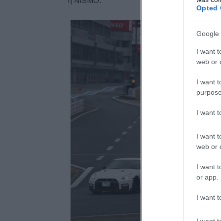
η NISMO.
Opted 
Google 
I want t
web or d
I want t
purpose
I want 
I want t
web or d
I want t
or app.
I want t
I want t