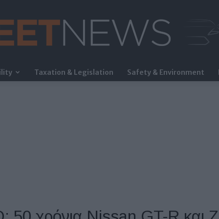
lity
Taxation & Legislation
Safety & Environment
FleetNews
 50 χρόνια Nissan GT-R και Ζ