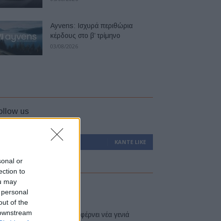
Ayvens: Iσχυρά περιθώρια
κέρδους στο β’ τρίμηνο
03/08/2026
ollow us
0
Υποστηρικτές
ΚΆΝΤΕ LIKE
sonal or
ection to
ou may
atest
 personal
out of the
 downstream
Η Toyota φέρνει νέα γενιά