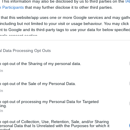
. This information may also be disclosed by us to third parties on the
IA
Participants
that may further disclose it to other third parties.
 that this website/app uses one or more Google services and may gath
including but not limited to your visit or usage behaviour. You may click 
 to Google and its third-party tags to use your data for below specifi
ogle consent section.
ουν και τα τρέχοντα μοντέλα Nissan και NISMO που
l Data Processing Opt Outs
gent Mobility
, την προσέγγιση της εταιρείας για την
δηγούνται και ενσωματώνονται τα αυτοκίνητα στην
o opt-out of the Sharing of my personal data.
 ηλεκτρικά αγωνιστικά
Formula E
και
LEAF NISMO RC
,
In
είναι εμπνευσμένη από το κιμονό.
o opt-out of the Sale of my Personal Data.
In
 τη δυνατότητα να βιώσουν μια συναρπαστική εμπειρία
και να περιηγηθούν σε έναν χώρο στάθμευσης περιζήτητων
to opt-out of processing my Personal Data for Targeted
ing.
που έφεραν το βραβευμένο GT-R ή Z τους, προκειμένου να
In
 φίλους της Nissan. Οι επισκέπτες όλων των ηλικιών,
o opt-out of Collection, Use, Retention, Sale, and/or Sharing
ουν την ισχύ και το πάθος που “αποπνέει” η Nissan και
ersonal Data that Is Unrelated with the Purposes for which it
lected.