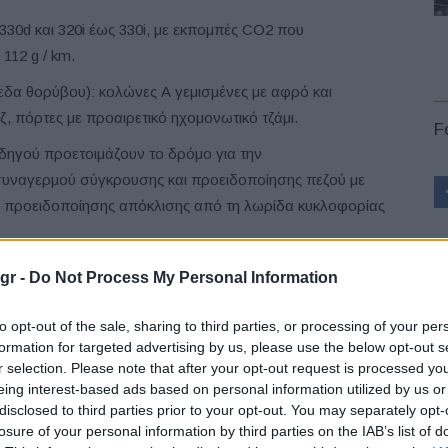
330d και 320i έως 330i, με εκπομπές CO2 που
112 g / km.
ίπεδα θορύβου): κολώνες Α γεμισμένες με αφρό και
ζ, πόρτες με προαιρετικό ηχομονωτικό τζάμι.
F
ηγού προετοιμάζουν το δρόμο για την
υναγερμού σύγκρουσης και προειδοποίησης πεζού με
α προειδοποίησης απόκλισης από τη λωρίδα κυκλοφορίας
al Assistant
είναι μια ευφυής ψηφιακή οντότητα
gr -
Do Not Process My Personal Information
L
ν οδηγό σε πολλές διεργασίες, βελτιώνοντας την
τοκίνητο.
to opt-out of the sale, sharing to third parties, or processing of your per
formation for targeted advertising by us, please use the below opt-out s
ι απεικόνισης. Οι βασικές προδιαγραφές
r selection. Please note that after your opt-out request is processed y
εθος οθόνης αυξημένο στις 5,7 ίντσες και απεικόνιση
eing interest-based ads based on personal information utilized by us or
 ίντσες.
disclosed to third parties prior to your opt-out. You may separately opt-
losure of your personal information by third parties on the IAB’s list of
 Professional
έρχεται με ένα πλήρως ψηφιακό πίνακα