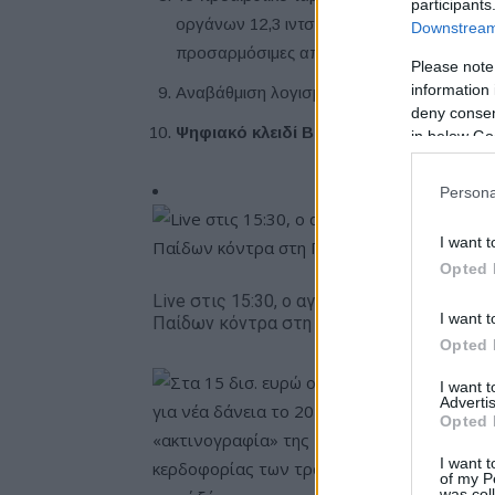
participants
οργάνων 12,3 ιντσών και μια οθόνη ελέγχου
Downstream 
προσαρμόσιμες απεικονίσεις.
Please note
information 
Αναβάθμιση λογισμικού εξ αποστάσεως.
deny consent
Ψηφιακό κλειδί BMW
για πρόσβαση στο α
in below Go
Persona
I want t
Opted 
Live στις 15:30, ο αγώνας της Εθνικής
I want t
Παίδων κόντρα στη Γεωργία
Opted 
I want 
Advertis
Opted 
I want t
of my P
was col