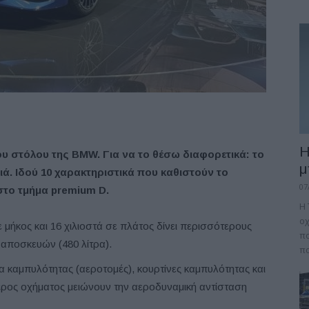
Η
ου στόλου της BMW. Για να το θέσω διαφορετικά: το
μ
νιά. Ιδού 10 χαρακτηριστικά που καθιστούν το
07
το τμήμα premium D.
Η 
οχ
 μήκος και 16 χιλιοστά σε πλάτος δίνει περισσότερους
πο
 αποσκευών (480 λίτρα).
πα
α καμπυλότητας (αεροτομές), κουρτίνες καμπυλότητας και
ρος οχήματος μειώνουν την αεροδυναμική αντίσταση