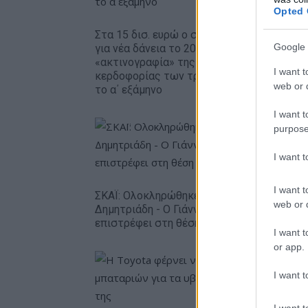
Opted 
Όμιλος Δ
για χαρτ
Στα 15 δισ. ευρώ ο στόχος
ΑΠΕ άνω
Google 
για νέα δάνεια το 2026 - Η
Πολωνία 
«ακτινογραφία» της
I want t
κερδοφορίας των τραπεζών
web or d
το α΄ εξάμηνο
I want t
purpose
I want 
I want t
ΣΚΑΪ: Ολοκληρώθηκε η θητεία του Γρηγόρη
web or d
Δημητριάδη - Ο Γιάννης Αλαφούζος
επιστρέφει στη θέση του CEO
I want t
or app.
I want t
I want t