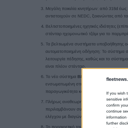
Μεγάλη ποικιλία κινητήρων: από 318d έως 
αντιστοιχούν σε NEDC, ξεκινώντας από τα 
Βελτιστοποιημένες ηχητικές ιδιότητες (επ
στάνταρ ηχομονωτικό τζάμι για το παρμπρί
Τα βελτιωμένα συστήματα υποβοήθησης οδ
αυτοματοποιημένη οδήγηση: Το σύστημα σ
λειτουργία πέδησης, καθώς και το σύστημ
είναι πλέον στάνταρ.
Το νέο σύστημα
BMW Intelligent Person
fleetnews.
ενσωματωμένη στο αυτοκίνητο. Βοηθάει το
παραγωγικότητα και την ψυχαγωγία στο αυ
If you wish 
sensitive in
Πλήρως αναθεωρημένο σύστημα ελέγχου κα
confirm you
περιλαμβάνουν συγκρότημα οργάνων με μέγ
continue se
ελέγχου με διαγώνιο οθόνη από 6,5 έως 8,8
information 
further disc
Το προαιρετικό ταμπλό
BMW Live Cockpit