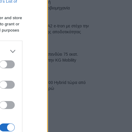
B’s List of
ευρωπαϊκή
αυτοκινητοβιομηχανία
06/08/2026
er and store
to grant or
Νέο Audi A2 e-tron με στόχο την
ed purposes
κορυφή της αποδοτικότητας
05/08/2026
Η Chery επενδύει 75 εκατ.
δολάρια στην KG Mobility
04/08/2026
Το FIAT 500 Hybrid τώρα από
18.990 ευρώ
04/08/2026