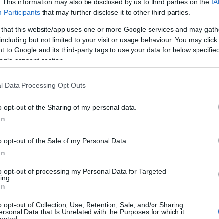
. This information may also be disclosed by us to third parties on the
IA
 10,25 ιντσών με ειδικά σχεδιασμένες, ρυθμιζόμενες και
Participants
that may further disclose it to other third parties.
 that this website/app uses one or more Google services and may gath
including but not limited to your visit or usage behaviour. You may click 
 to Google and its third-party tags to use your data for below specifi
υτοκίνητο και εκκίνηση κινητήρα μέσω smartphone.
ogle consent section.
l Data Processing Opt Outs
o opt-out of the Sharing of my personal data.
In
Live στις 16:00, ο αγώνας της Εθνικής
o opt-out of the Sale of my Personal Data.
Νεανίδων απέναντι στην Ισλανδία
In
to opt-out of processing my Personal Data for Targeted
ing.
In
o opt-out of Collection, Use, Retention, Sale, and/or Sharing
ersonal Data that Is Unrelated with the Purposes for which it
lected.