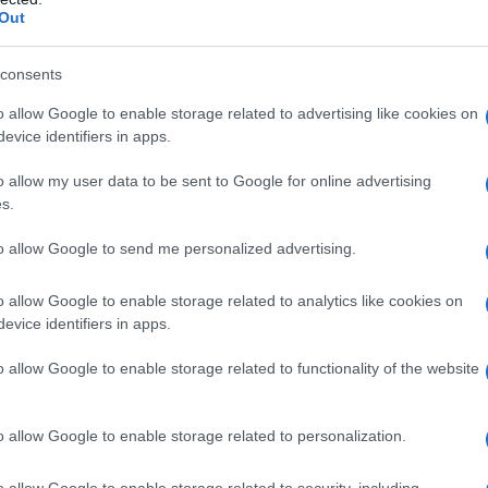
Out
ΕΗ: Νέα συμφωνία
Fourlis: Συμφωνία για την
οφυλάκιο έργων
πώληση συμμετοχής στο
 των 2 GW σε
Sofia South Ring Mall έναντι
consents
και Ουγγαρία
49,35 εκατ. ευρώ
o allow Google to enable storage related to advertising like cookies on
evice identifiers in apps.
o allow my user data to be sent to Google for online advertising
s.
to allow Google to send me personalized advertising.
o allow Google to enable storage related to analytics like cookies on
Media: Με ενίσχυση 8 εκατ. ευρώ σε 451
evice identifiers in apps.
επιχειρήσεις ξεκίνησε το πρόγραμμα
στήριξης- Κάλυψη εισφορών ΕΔΟΕΑΠ
o allow Google to enable storage related to functionality of the website
o allow Google to enable storage related to personalization.
o allow Google to enable storage related to security, including