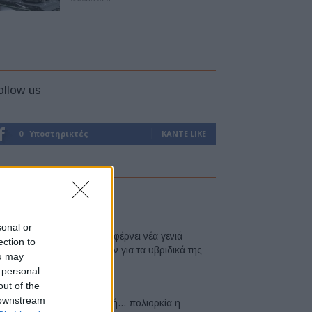
ollow us
0
Υποστηρικτές
ΚΆΝΤΕ LIKE
atest
sonal or
Η Toyota φέρνει νέα γενιά
ection to
μπαταριών για τα υβριδικά της
ou may
07/08/2026
 personal
out of the
 downstream
Σε κινεζική… πολιορκία η