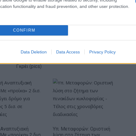
cation functionality and fraud prevention, and other user protection.
κή… πολιορκία η
Νέο Audi A2 e-tron με στόχο
κή
την κορυφή της
τοβιομηχανία
αποδοτικότητας
CONFIRM
Data Deletion
Data Access
Privacy Policy
ΠΑΟΚ: Έφτασε στη Θεσσαλονίκη ο ΡαϊΚουάν
Γκρέι (pics)
 Αναπτυξιακή
Υπ. Μεταφορών: Οριστική
 Με «προίκα» 2 δισ.
λύση στο ζήτημα των