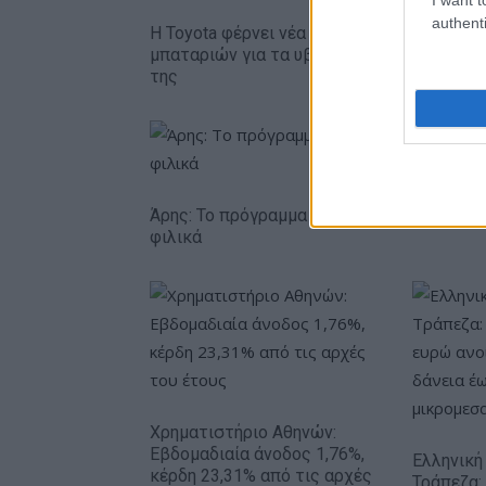
authenti
Η Toyota φέρνει νέα γενιά
Σε κινεζι
μπαταριών για τα υβριδικά
ευρωπαϊ
της
αυτοκινη
Άρης: Το πρόγραμμα προετοιμασίας και τα
φιλικά
Χρηματιστήριο Αθηνών:
Εβδομαδιαία άνοδος 1,76%,
Ελληνική
κέρδη 23,31% από τις αρχές
Τράπεζα: