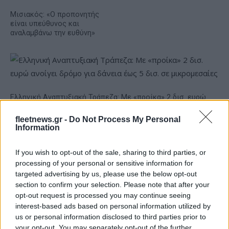
Μισιακός: «Ο προπονητής
είναι υπεύθυνος και
αναλαμβάνω την ευθύνη»
Ελληνική Αναπτυξιακή Τράπεζα: Με «προίκα» 2 δισ. ευρώ
ανοίγει δρόμο για δάνεια έως 5 δισ. σε μικρομεσαίες
fleetnews.gr -
Do Not Process My Personal
Information
If you wish to opt-out of the sale, sharing to third parties, or
processing of your personal or sensitive information for
targeted advertising by us, please use the below opt-out
section to confirm your selection. Please note that after your
opt-out request is processed you may continue seeing
interest-based ads based on personal information utilized by
Β.Σ. Καρούλιας: Τζίρος 98,7
Deloitte Ελλάδος:
us or personal information disclosed to third parties prior to
εκατ. ευρώ και αύξηση
Χρηματοοικονομικός
your opt-out. You may separately opt-out of the further