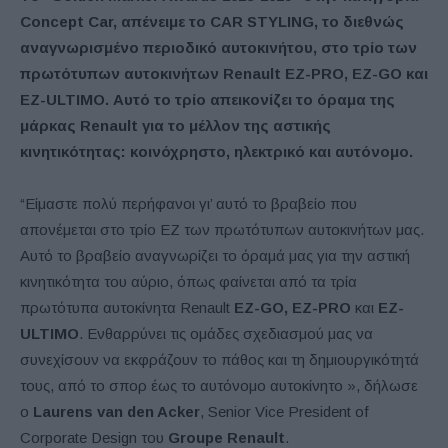
Concept Car, απένειμε το CAR STYLING, το διεθνώς
αναγνωρισμένο περιοδικό αυτοκινήτου, στο τρίο των
πρωτότυπων αυτοκινήτων Renault EZ-PRO, EZ-GO και
EZ-ULTIMO. Αυτό το τρίο απεικονίζει το όραμα της
μάρκας Renault για το μέλλον της αστικής
κινητικότητας: κοινόχρηστο, ηλεκτρικό και αυτόνομο.
“Είμαστε πολύ περήφανοι γι’ αυτό το βραβείο που
απονέμεται στο τρίο EZ των πρωτότυπων αυτοκινήτων μας.
Αυτό το βραβείο αναγνωρίζει το όραμά μας για την αστική
κινητικότητα του αύριο, όπως φαίνεται από τα τρία
πρωτότυπα αυτοκίνητα Renault
EZ-GO, EZ-PRO
και
EZ-
ULTIMO
. Ενθαρρύνει τις ομάδες σχεδιασμού μας να
συνεχίσουν να εκφράζουν το πάθος και τη δημιουργικότητά
τους, από το σπορ έως το αυτόνομο αυτοκίνητο », δήλωσε
ο
Laurens van den Acker
, Senior Vice President of
Corporate Design του
Groupe Renault
.