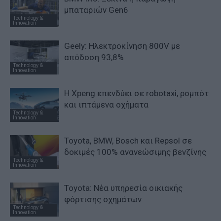
μπαταριών Gen6
Technology &
Innovation
Geely: Ηλεκτροκίνηση 800V με
απόδοση 93,8%
Technology &
Innovation
Η Xpeng επενδύει σε robotaxi, ρομπότ
και ιπτάμενα οχήματα
Technology &
Innovation
Toyota, BMW, Bosch και Repsol σε
δοκιμές 100% ανανεώσιμης βενζίνης
Technology &
Innovation
Toyota: Νέα υπηρεσία οικιακής
φόρτισης οχημάτων
Technology &
Innovation