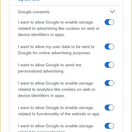
Google consents
18η συνεχόμενη χρονιά για τον ΟΤΕ στη διεθνή σειρά
I want to allow Google to enable storage
δεικτών FTSE4Good
related to advertising like cookies on web or
device identifiers in apps.
I want to allow my user data to be sent to
Google for online advertising purposes.
Alpha Bank: Για πρώτη φορά το Αρχαίο Θέατρο Επιδαύρου
I want to allow Google to send me
άνοιξε τις πύλες του σε όλους
personalized advertising.
I want to allow Google to enable storage
related to analytics like cookies on web or
device identifiers in apps.
ΕΤΙΚΕΤΕΣ
CAR STYLING
Concept Car
EZ-GO
EZ-PRO
EZ-ULTIMO
Golden Marker Awards 2018-2019
Groupe Renault
I want to allow Google to enable storage
related to functionality of the website or app.
I want to allow Google to enable storage