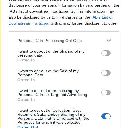
κερδών 57% - Τα νέα
σύμβουλος της ΔΕΗ για την
στοιχήματα σε low & non
είσοδο στην πολωνική
disclosure of your personal information by third parties on the
alcohol
αγορά ενέργειας
IAB’s list of downstream participants. This information may
also be disclosed by us to third parties on the
IAB’s List of
Downstream Participants
that may further disclose it to other
third parties.
Η Chery επενδύει 75 εκατ. δολάρια στην KG Mobility
Please note that this website/app uses one or more Google
Personal Data Processing Opt Outs
services and may gather and store information including but
not limited to your visit or usage behaviour. You may click to
I want to opt-out of the Sharing of my
personal data.
grant or deny consent to Google and its third-party tags to
Opted In
use your data for below specified purposes in below Google
consent section.
I want to opt-out of the Sale of my
Το FIAT 500 Hybrid τώρα
Personal Data.
Opted In
από 18.990 ευρώ
I want to opt-out of processing my
Personal Data for Targeted Advertising.
Ατρόμητος και Novibet
Opted In
συνεχίζουν μαζί: Ανανέωση
της συνεργασίας τους μέχρι
I want to opt-out of Collection, Use,
το 2028
Retention, Sale, and/or Sharing of my
Personal Data that Is Unrelated with the
Purposes for which it was collected.
Opted Out