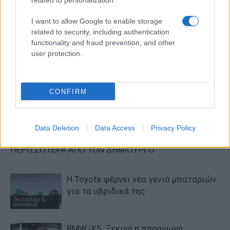
related to personalization.
I want to allow Google to enable storage
related to security, including authentication
functionality and fraud prevention, and other
Προηγούμενο άρθρο
Επόμενο άρθρο
user protection.
Γιορτάζει τα 70α της γενέθλια
Δεν μπαίνει όριο ταχύτητας
η Abarth σπάζοντας το ρεκόρ
στη Γερμανία
της
CONFIRM
ΠΑΡΟΜΟΙΑ ΑΡΘΡΑ
Data Deletion
Data Access
Privacy Policy
ΠΕΡΙΣΣΟΤΕΡΑ ΑΠΟ ΤΟΝ ΔΗΜΙΟΥΡΓΟ
Η Toyota φέρνει νέα γενιά μπαταριών
για τα υβριδικά της
Technology &
Innovation
BMW iX5: Ξεκινά η παραγωγή