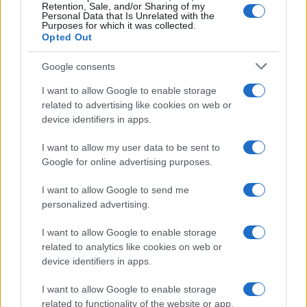
Retention, Sale, and/or Sharing of my
δάνεια έως 5 δισ. σε
Τέλος στις χρονοβόρες
Personal Data that Is Unrelated with the
μικρομεσαίες
διαδικασίες
Purposes for which it was collected.
Opted Out
Google consents
Η Chery επενδύει 75 εκατ. δολάρια στην KG Mobility
I want to allow Google to enable storage
related to advertising like cookies on web or
device identifiers in apps.
I want to allow my user data to be sent to
Google for online advertising purposes.
Το FIAT 500 Hybrid τώρα
από 18.990 ευρώ
I want to allow Google to send me
personalized advertising.
Ατρόμητος και Novibet
I want to allow Google to enable storage
συνεχίζουν μαζί: Ανανέωση
related to analytics like cookies on web or
της συνεργασίας τους μέχρι
device identifiers in apps.
το 2028
I want to allow Google to enable storage
related to functionality of the website or app.