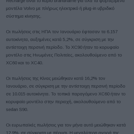
Recharge είναι το κύριο brandname για όλα τα φορτιζόμενα
μοντέλα Volvo με πλήρως ηλεκτρικό ή plug-in υβριδικό
σύστημα κίνησης.
Οι πωλήσεις στις ΗΠΑ τον Ιανουάριο έφτασαν τα 6.157
αυτοκίνητα, αυξημένες κατά 5,2%, σε σύγκριση με την
αντίστοιχη περσινή περίοδο. Το XC90 ήταν το κορυφαίο
μοντέλο στις Ηνωμένες Πολιτείες, ακολουθούμενο από το
XC60 και το XC40.
Οι πωλήσεις της Κίνας μειώθηκαν κατά 16,2% τον
Ιανουάριο, σε σύγκριση με την αντίστοιχη περσινή περίοδο
σε 10.015 αυτοκίνητα. Το τοπικά παραγόμενο XC60 ήταν το
κορυφαίο μοντέλο στην περιοχή, ακολουθούμενο από το
sedan S90.
Οι ευρωπαϊκές πωλήσεις για τον μήνα αυτό μειώθηκαν κατά
12,9%, σε σύγκριση με πέρυσι. Η μεγαλύτερη αγορά της