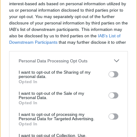
interest-based ads based on personal information utilized by
Άρης: Το πρόγραμμα
ΠΑΟΚ: Έφτασε στη
us or personal information disclosed to third parties prior to
προετοιμασίας και τα
Θεσσαλονίκη ο ΡαϊΚουάν
your opt-out. You may separately opt-out of the further
φιλικά
Γκρέι (vid & pics)
disclosure of your personal information by third parties on the
IAB’s list of downstream participants. This information may
also be disclosed by us to third parties on the
IAB’s List of
Downstream Participants
that may further disclose it to other
third parties.
Χρηματιστήριο Αθηνών: Εβδομαδιαία άνοδος 1,76%, κέρδη
Please note that this website/app uses one or more Google
Personal Data Processing Opt Outs
23,31% από τις αρχές του έτους
services and may gather and store information including but
not limited to your visit or usage behaviour. You may click to
I want to opt-out of the Sharing of my
personal data.
grant or deny consent to Google and its third-party tags to
Opted In
use your data for below specified purposes in below Google
consent section.
I want to opt-out of the Sale of my
Personal Data.
Opted In
I want to opt-out of processing my
Personal Data for Targeted Advertising.
Opted In
Ελληνική Αναπτυξιακή
Υπ. Μεταφορών: Οριστική
Τράπεζα: Με «προίκα» 2
λύση στο ζήτημα των
δισ. ευρώ ανοίγει δρόμο για
πινακίδων κυκλοφορίας -
I want to opt-out of Collection, Use,