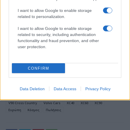
I want to allow Google to enable storage
related to personalization.
18η συνεχόμενη χρονιά για τον ΟΤΕ στη διεθνή σειρά
δεικτών FTSE4Good
I want to allow Google to enable storage
related to security, including authentication
functionality and fraud prevention, and other
user protection.
Alpha Bank: Για πρώτη φορά το Αρχαίο Θέατρο Επιδαύρου
άνοιξε τις πύλες του σε όλους
CONFIRM
Data Deletion
Data Access
Privacy Policy
ΕΤΙΚΕΤΕΣ
S60
S90
V60
V60 Cross Country
V90
V90 Cross Country
Volvo Cars
XC40
XC60
XC90
Ευρώπη
Κόσμος
Πωλήσεις