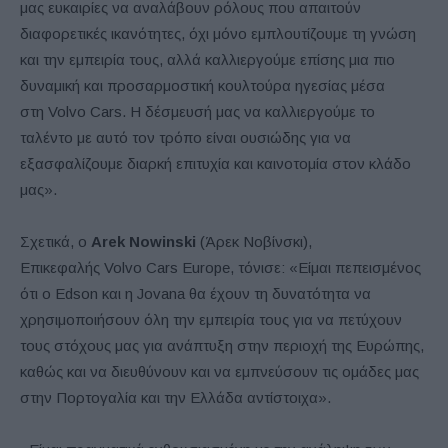
μας ευκαιρίες να αναλάβουν ρόλους που απαιτούν
διαφορετικές ικανότητες, όχι μόνο εμπλουτίζουμε τη γνώση
και την εμπειρία τους, αλλά καλλιεργούμε επίσης μια πιο
δυναμική και προσαρμοστική κουλτούρα ηγεσίας μέσα
στη
Volvo Cars
. Η δέσμευσή μας να καλλιεργούμε το
ταλέντο με αυτό τον τρόπο είναι ουσιώδης για να
εξασφαλίζουμε διαρκή επιτυχία και καινοτομία στον κλάδο
μας».
Σχετικά, ο
Arek Nowinski
(Άρεκ Νοβίνσκι),
Επικεφαλής
Volvo Cars Europe
, τόνισε: «Είμαι πεπεισμένος
ότι ο
Edson
και η
Jovana
θα έχουν τη δυνατότητα να
χρησιμοποιήσουν όλη την εμπειρία τους για να πετύχουν
τους στόχους μας για ανάπτυξη στην περιοχή της Ευρώπης,
καθώς και να διευθύνουν και να εμπνεύσουν τις ομάδες μας
στην Πορτογαλία και την Ελλάδα αντίστοιχα».