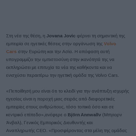
Στη νέα της θέση, η
Jovana Jovic
φέρνει τη σημαντική της
εμπειρία σε ηγετικές θέσεις στην οργάνωση της
Volvo
Cars
στην Ευρώπη και την Ασία. Η απόφαση αυτή
υπογραμμίζει την εμπιστοσύνη στην ικανότητά της να
εκπληρώσει με επιτυχία τα νέα της καθήκοντα και να
ενισχύσει περαιτέρω την ηγετική ομάδα της
Volvo Cars
.
«Πεποίθησή μου είναι ότι το κλειδί για την ανάπτυξη ισχυρής
ηγεσίας είναι η παροχή μιας σειράς από διαφορετικές
εμπειρίες στους ανθρώπους, τόσο τοπικά όσο και σε
κεντρικό επίπεδο»,ανέφερε ο
Bj
ö
rn Annwallν
(Μπγιορν
Άνβαλ), Γενικός Εμπορικός Διευθυντής και
Αναπληρωτής
CEO
. «Προσφέροντας στα μέλη της ομάδας