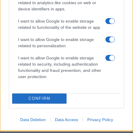
ESG Report 2025: Πώς η ΑΒ Βασιλόπουλος μετατρέπει τη
related to analytics like cookies on web or
βιωσιμότητα σε καθημερινή πράξη
device identifiers in apps.
I want to allow Google to enable storage
related to functionality of the website or app.
ΕΤΙΚΕΤΕΣ
Volvo Car Hellas
Volvo Cars
Ελλάδα
Ευρώπη
I want to allow Google to enable storage
related to personalization.
I want to allow Google to enable storage
related to security, including authentication
functionality and fraud prevention, and other
user protection.
Προηγούμενο άρθρο
Επόμενο άρθρο
Kosmocar: Νέα Head of
Nissan/NMC: νέος
CONFIRM
Marketing, Communications &
επικεφαλής των ομάδων
PR
Super GT GT500
Data Deletion
Data Access
Privacy Policy