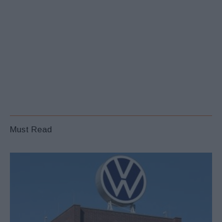
Must Read