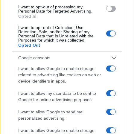
I want to opt-out of processing my
Personal Data for Targeted Advertising.
Opted In
I want to opt-out of Collection, Use,
Retention, Sale, and/or Sharing of my
Το FIAT 500 Hybrid τώρα
Personal Data that Is Unrelated with the
Purposes for which it was collected.
από 18.990 ευρώ
18η συνεχόμενη χρονιά για
Opted Out
τον ΟΤΕ στη διεθνή σειρά
δεικτών FTSE4Good
Google consents
I want to allow Google to enable storage
related to advertising like cookies on web or
device identifiers in apps.
Alpha Bank: Για πρώτη φορά το Αρχαίο Θέατρο Επιδαύρου
I want to allow my user data to be sent to
άνοιξε τις πύλες του σε όλους
Google for online advertising purposes.
I want to allow Google to send me
personalized advertising.
I want to allow Google to enable storage