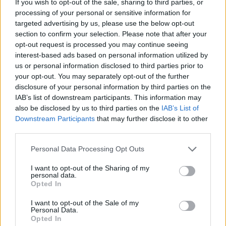
If you wish to opt-out of the sale, sharing to third parties, or
processing of your personal or sensitive information for
targeted advertising by us, please use the below opt-out
Ειδικό Χωροταξικό Πλαίσιο για τον Τουρισμό: Στρατηγικό
εργαλείο για βιώσιμη τουριστική ανάπτυξη
section to confirm your selection. Please note that after your
opt-out request is processed you may continue seeing
interest-based ads based on personal information utilized by
us or personal information disclosed to third parties prior to
your opt-out. You may separately opt-out of the further
disclosure of your personal information by third parties on the
IAB’s list of downstream participants. This information may
also be disclosed by us to third parties on the
IAB’s List of
Downstream Participants
that may further disclose it to other
HELLENiQ ENERGY: Κέρδη
third parties.
393 εκατ. ευρώ στο α'
ΣΤΑΣΥ: 29,4 χλμ. νέων
εξάμηνο – Στα 734 εκατ.
σιδηροτροχιών στο Μετρό
Please note that this website/app uses one or more Google
Personal Data Processing Opt Outs
ευρώ τα EBITDA
της Αθήνας - Στο τελικό
services and may gather and store information including but
στάδιο το μεγαλύτερο έργο
not limited to your visit or usage behaviour. You may click to
I want to opt-out of the Sharing of my
αναβάθμισης
personal data.
grant or deny consent to Google and its third-party tags to
Opted In
use your data for below specified purposes in below Google
consent section.
I want to opt-out of the Sale of my
Personal Data.
Opted In
Η Chery επενδύει 75 εκατ. δολάρια στην KG Mobility