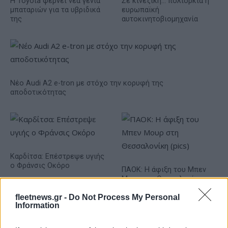
Η Toyota φέρνει νέα γενιά
Σε κινεζική… πολιορκία η
μπαταριών για τα υβριδικά
ευρωπαϊκή
της
αυτοκινητοβιομηχανία
Νέο Audi A2 e-tron με στόχο την κορυφή της
αποδοτικότητας
Καρδίτσα: Επέστρεψε υγιής
ο Φράνσις Οκόρο
ΠΑΟΚ: Η άφιξη του Μπεν
Μουρ στη Θεσσαλονίκη
(pics)
fleetnews.gr -
Do Not Process My Personal
Information