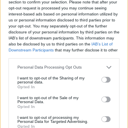
section to confirm your selection. Please note that after your
opt-out request is processed you may continue seeing
interest-based ads based on personal information utilized by
us or personal information disclosed to third parties prior to
your opt-out. You may separately opt-out of the further
disclosure of your personal information by third parties on the
IAB’s list of downstream participants. This information may
also be disclosed by us to third parties on the
IAB’s List of
Β.Σ. Καρούλιας: Τζίρος 98,7
Deloitte Ελλάδος:
Downstream Participants
that may further disclose it to other
εκατ. ευρώ και αύξηση
Χρηματοοικονομικός
third parties.
κερδών 57% - Τα νέα
σύμβουλος της ΔΕΗ για την
στοιχήματα σε low & non
είσοδο στην πολωνική
Please note that this website/app uses one or more Google
Personal Data Processing Opt Outs
alcohol
αγορά ενέργειας
services and may gather and store information including but
not limited to your visit or usage behaviour. You may click to
I want to opt-out of the Sharing of my
personal data.
grant or deny consent to Google and its third-party tags to
Opted In
use your data for below specified purposes in below Google
consent section.
I want to opt-out of the Sale of my
Η Chery επενδύει 75 εκατ. δολάρια στην KG Mobility
Personal Data.
Opted In
I want to opt-out of processing my
Personal Data for Targeted Advertising.
Opted In