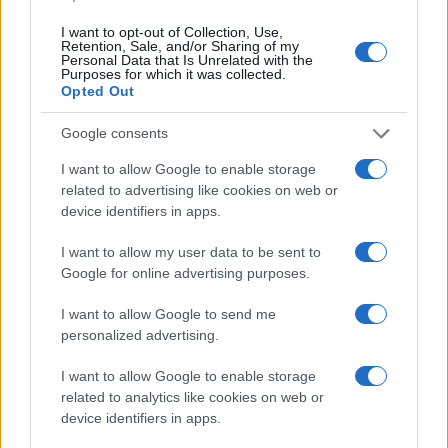
Το FIAT 500 Hybrid τώρα
I want to opt-out of Collection, Use,
από 18.990 ευρώ
Retention, Sale, and/or Sharing of my
Personal Data that Is Unrelated with the
Purposes for which it was collected.
Opted Out
Ατρόμητος και Novibet
συνεχίζουν μαζί: Ανανέωση
Google consents
της συνεργασίας τους μέχρι
το 2028
I want to allow Google to enable storage
related to advertising like cookies on web or
device identifiers in apps.
I want to allow my user data to be sent to
Google for online advertising purposes.
18η συνεχόμενη χρονιά για τον ΟΤΕ στη διεθνή σειρά
δεικτών FTSE4Good
I want to allow Google to send me
personalized advertising.
I want to allow Google to enable storage
related to analytics like cookies on web or
device identifiers in apps.
Alpha Bank: Για πρώτη φορά το Αρχαίο Θέατρο Επιδαύρου
άνοιξε τις πύλες του σε όλους