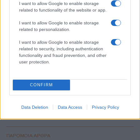
I want to allow Google to enable storage
related to functionality of the website or app.
I want to allow Google to enable storage
related to personalization.
ΕΤΙΚΕΤΕΣ
Lueg AG
StreetScooter
UZE Mobility
Γερμανία
I want to allow Google to enable storage
related to security, including authentication
functionality and fraud prevention, and other
user protection.
CONFIRM
Προηγούμενο άρθρο
Επόμενο άρθρο
COTW: Καινοτομίες για πιο
OviDrive®™: Μια start-up που
συναρπαστικές προσφορές
θέλει να κατακτήσει τον
Data Deletion
Data Access
Privacy Policy
κόσμο
ΠΑΡΟΜΟΙΑ ΑΡΘΡΑ