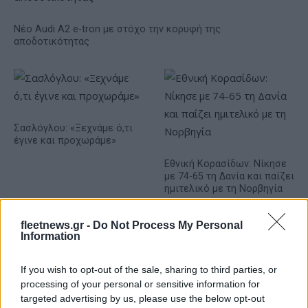
Νέο Audi A2 e-tron με στόχο την κορυφή της
αποδοτικότητας
Σασλόγλου: «Ξεχνάμε ό,τι
έγινε και προχωράμε»
Εθνική Κορασίδων: Νίκησε
με 74-65 τη Δανία και παίζει
ημιτελικό με τη Νορβηγία
fleetnews.gr -
Do Not Process My Personal
Information
If you wish to opt-out of the sale, sharing to third parties, or
Ελληνική Αναπτυξιακή Τράπεζα: Με «προίκα» 2 δισ. ευρώ
processing of your personal or sensitive information for
ανοίγει δρόμο για δάνεια έως 5 δισ. σε μικρομεσαίες
targeted advertising by us, please use the below opt-out