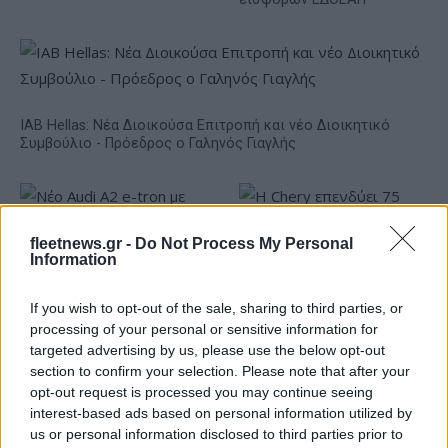
IAB Hellas: Νέα Διοικούσα Επιτροπή και νέο Διοικητικό
Συμβούλιο - Πρόεδρος ο Γαληνός Γιαγλής
fleetnews.gr -
Do Not Process My Personal
Information
Νέο Audi A2 e-tron με
Η Chery επενδύει 75 εκατ.
If you wish to opt-out of the sale, sharing to third parties, or
στόχο την κορυφή της
δολάρια στην KG Mobility
processing of your personal or sensitive information for
αποδοτικότητας
targeted advertising by us, please use the below opt-out
section to confirm your selection. Please note that after your
opt-out request is processed you may continue seeing
interest-based ads based on personal information utilized by
Το FIAT 500 Hybrid τώρα από 18.990 ευρώ
us or personal information disclosed to third parties prior to