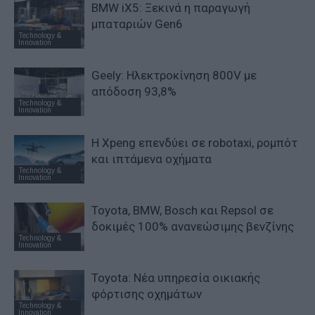
BMW iX5: Ξεκινά η παραγωγή
μπαταριών Gen6
Technology &
Innovation
Geely: Ηλεκτροκίνηση 800V με
απόδοση 93,8%
Technology &
Innovation
Η Xpeng επενδύει σε robotaxi, ρομπότ
και ιπτάμενα οχήματα
Technology &
Innovation
Toyota, BMW, Bosch και Repsol σε
δοκιμές 100% ανανεώσιμης βενζίνης
Technology &
Innovation
Toyota: Νέα υπηρεσία οικιακής
φόρτισης οχημάτων
Technology &
Innovation