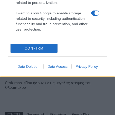
related to personalization.
το Αρχαίο Θέατρο
Επιδαύρου άνοιξε τις πύλες
I want to allow Google to enable storage
του σε όλους
related to security, including authentication
functionality and fraud prevention, and other
user protection.
ESG Report 2025: Πώς η ΑΒ Βασιλόπουλος μετατρέπει τη
CONFIRM
βιωσιμότητα σε καθημερινή πράξη
Data Deletion
Data Access
Privacy Policy
Stoiximan: «Πού ήσουν;» στις μεγάλες στιγμές του
Ολυμπιακού
ΕΤΙΚΕΤΕΣ
Chargepoint
Flitsmeister
Google Play