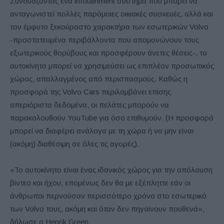
Συνδυάζοντας ένα
infotainment
σύστημα που μπορεί να
ανταγωνιστεί πολλές παρόμοιες οικιακές συσκευές, αλλά και
τον έμφυτο ξεκούραστο χαρακτήρα των εσωτερικών Volvo
-προστατευμένα περιβάλλοντα που απομονώνουν τους
εξωτερικούς θορύβους και προσφέρουν άνετες θέσεις-, το
αυτοκίνητο μπορεί να χρησιμεύσει ως επιπλέον προσωπικός
χώρος, απαλλαγμένος από περισπασμούς. Καθώς η
προσφορά της Volvo Cars περιλαμβάνει επίσης
απεριόριστα δεδομένα, οι πελάτες μπορούν να
παρακολουθούν YouTube για όσο επιθυμούν. (Η προσφορά
μπορεί να διαφέρει ανάλογα με τη χώρα ή να μην είναι
(ακόμη) διαθέσιμη σε όλες τις αγορές).
«Το αυτοκίνητο είναι ένας ιδανικός χώρος για την απόλαυση
βίντεο και ήχου, επομένως δεν θα με εξέπληττε εάν οι
άνθρωποι περνούσαν περισσότερο χρόνο στο εσωτερικό
των Volvo τους, ακόμη και όταν δεν πηγαίνουν πουθενά»,
δήλωσε ο
Henrik Green.