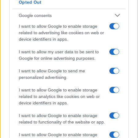
Opted Out
ΥΠΕΘΟΟ: Νέες επενδύσεις
1 δισ. ευρώ ως το 2028 για
Google consents
την Ενέργεια
Viohalco: Αυξημένος κατά
I want to allow Google to enable storage
14% ο τζίρος στο α'
related to advertising like cookies on web or
εξάμηνο, στα 4,3 δισ. ευρώ
– Στα 446 εκατ. ευρώ τα
device identifiers in apps.
EBITDA
I want to allow my user data to be sent to
Google for online advertising purposes.
I want to allow Google to send me
personalized advertising.
Η συμφωνία Arval-Athlon αναδιαμορφώνει την αγορά leasing
I want to allow Google to enable storage
related to analytics like cookies on web or
device identifiers in apps.
I want to allow Google to enable storage
VW: Η δύσκολη εξίσωση
related to functionality of the website or app.
της αναδιάρθρωσης
I want to allow Google to enable storage
Alpha Bank: Για πρώτη φορά