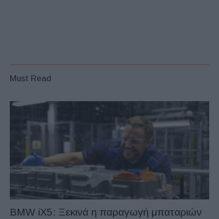
Must Read
BMW iX5: Ξεκινά η παραγωγή μπαταριών