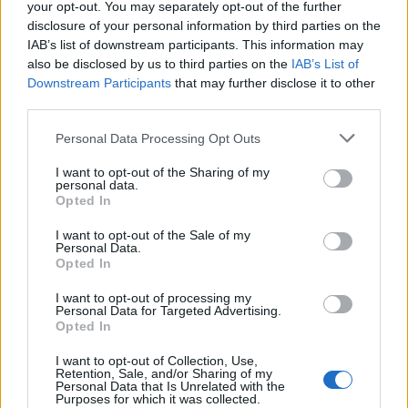
your opt-out. You may separately opt-out of the further
disclosure of your personal information by third parties on the
IAB’s list of downstream participants. This information may
also be disclosed by us to third parties on the
IAB’s List of
Downstream Participants
that may further disclose it to other
Στους Ντένβερ Νάγκετς ο
third parties.
Λόνι Γουόκερ
Θανάσης Σπανούλης: "Θα
Please note that this website/app uses one or more Google
Personal Data Processing Opt Outs
είμαι χαρούμενος με ένα
services and may gather and store information including but
μετάλλιο"
not limited to your visit or usage behaviour. You may click to
I want to opt-out of the Sharing of my
personal data.
grant or deny consent to Google and its third-party tags to
Opted In
use your data for below specified purposes in below Google
consent section.
I want to opt-out of the Sale of my
Personal Data.
Opted In
HELLENiQ ENERGY: Κέρδη 393 εκατ. ευρώ στο α' εξάμηνο –
Στα 734 εκατ. ευρώ τα EBITDA
I want to opt-out of processing my
Personal Data for Targeted Advertising.
Opted In
I want to opt-out of Collection, Use,
Retention, Sale, and/or Sharing of my
Personal Data that Is Unrelated with the
Purposes for which it was collected.