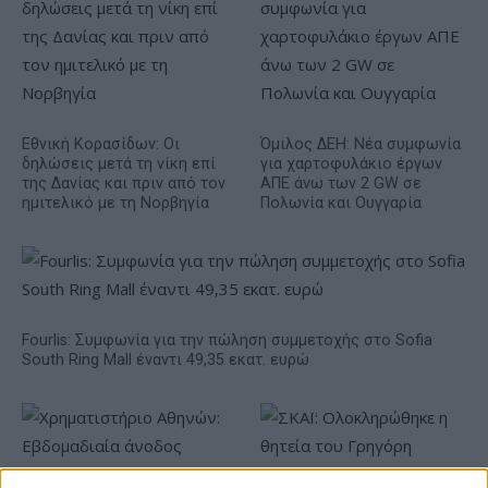
Εθνική Κορασίδων: Οι
Όμιλος ΔΕΗ: Νέα συμφωνία
δηλώσεις μετά τη νίκη επί
για χαρτοφυλάκιο έργων
της Δανίας και πριν από τον
ΑΠΕ άνω των 2 GW σε
ημιτελικό με τη Νορβηγία
Πολωνία και Ουγγαρία
Fourlis: Συμφωνία για την πώληση συμμετοχής στο Sofia
South Ring Mall έναντι 49,35 εκατ. ευρώ