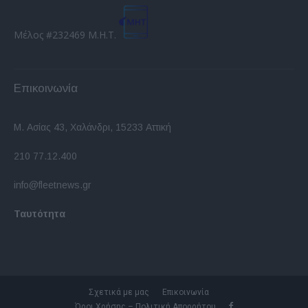
Μέλος #232469 Μ.Η.Τ.
Επικοινωνία
Μ. Ασίας 43, Χαλάνδρι, 15233 Αττική
210 77.12.400
info@fleetnews.gr
Ταυτότητα
Σχετικά με μας
Επικοινωνία
Όροι Χρήσης – Πολιτική Απορρήτου