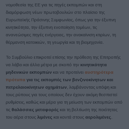
νομοθεσία της ΕΕ για τις πηγές εκπομπών και στη
διαμόρφωση νέων πρωτοβουλιών στο πλαίσιο της
Ευρωπαϊκής Πράσινης Συμφωνίας, όπως για την έξυπνη
κινητικότητα, την έξυπνη ενοποίηση τομέων, τις
ανανεώσιμες πηγές ενέργειας, την ανακαίνιση κτιρίων, τη
θέρμανση κατοικιών, τη γεωργία και τη βιομηχανία.
Το Συμβούλιο επικροτεί επίσης την πρόθεση της Επιτροπής
να λάβει και άλλα μέτρα με σκοπό την
κινητικότητα
μηδενικών εκπομπών
και να προτείνει
αυστηρότερα
πρότυπα
για τις εκπομπές των βενζινοκίνητων και
πετρελαιοκίνητων οχημάτων
, λαμβάνοντας υπόψη και
τους ρύπους για τους οποίους δεν έχουν ακόμη θεσπιστεί
ρυθμίσεις, καθώς και μέρα για τη μείωση των εκπομπών από
τις
θαλάσσιες μεταφορές
και τη βελτίωση της ποιότητας
του αέρα στους
λιμένες
και κοντά στους
αερολιμένες
.