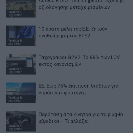
Auteco KTEO: Νέα υπηρεσία τεχνικής
αξιολόγησης μεταχειρισμένων
Taxation &
Legislation
10 κράτη-μέλη της Ε.Ε. ζητούν
αναθεώρηση του ETS2
Taxation &
Legislation
Ταχογράφοι G2V2: Το 88% των LCV
εκτός κανονισμών
Taxation &
Legislation
ΕΕ: Έως 75% έκπτωση διοδίων για
«πράσινα» φορτηγά ;
Taxation &
Legislation
Παράταση στα κίνητρα για τα plug-in
υβριδικά – Τι αλλάζει
Taxation &
Legislation