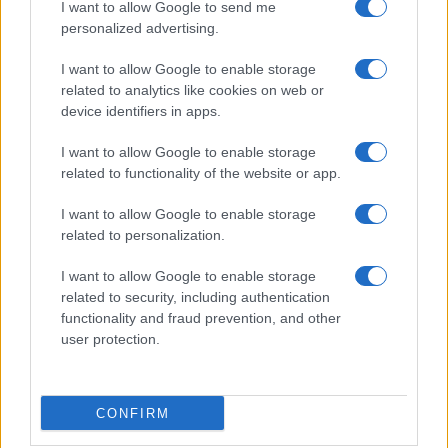
I want to allow Google to send me
personalized advertising.
I want to allow Google to enable storage
related to analytics like cookies on web or
device identifiers in apps.
Ελληνική Αναπτυξιακή Τράπεζα: Με «προίκα» 2 δισ. ευρώ
ανοίγει δρόμο για δάνεια έως 5 δισ. σε μικρομεσαίες
I want to allow Google to enable storage
related to functionality of the website or app.
I want to allow Google to enable storage
related to personalization.
I want to allow Google to enable storage
related to security, including authentication
functionality and fraud prevention, and other
user protection.
Β.Σ. Καρούλιας: Τζίρος 98,7
Deloitte Ελλάδος:
εκατ. ευρώ και αύξηση
Χρηματοοικονομικός
κερδών 57% - Τα νέα
σύμβουλος της ΔΕΗ για την
στοιχήματα σε low & non
είσοδο στην πολωνική
CONFIRM
alcohol
αγορά ενέργειας