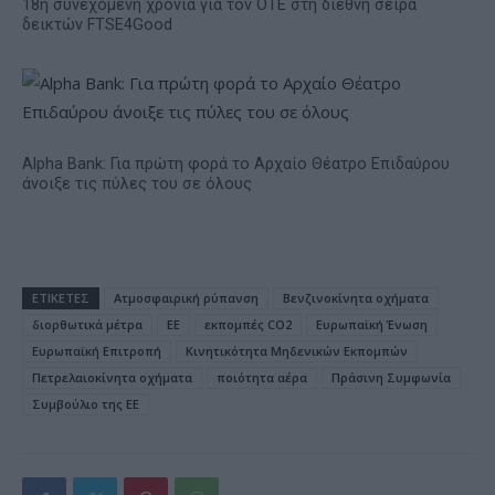
18η συνεχόμενη χρονιά για τον ΟΤΕ στη διεθνή σειρά
δεικτών FTSE4Good
Alpha Bank: Για πρώτη φορά το Αρχαίο Θέατρο Επιδαύρου
άνοιξε τις πύλες του σε όλους
ΕΤΙΚΕΤΕΣ
Ατμοσφαιρική ρύπανση
Βενζινοκίνητα οχήματα
διορθωτικά μέτρα
ΕΕ
εκπομπές CO2
Ευρωπαϊκή Ένωση
Ευρωπαϊκή Επιτροπή
Κινητικότητα Μηδενικών Εκπομπών
Πετρελαιοκίνητα οχήματα
ποιότητα αέρα
Πράσινη Συμφωνία
Συμβούλιο της ΕΕ