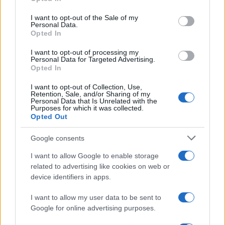
use your data for below specified purposes in below Google
consent section.
I want to opt-out of the Sale of my
Personal Data.
Η Toyota φέρνει νέα γενιά
Σε κινεζική… πολιορκία η
Opted In
μπαταριών για τα υβριδικά
ευρωπαϊκή
της
αυτοκινητοβιομηχανία
I want to opt-out of processing my
Personal Data for Targeted Advertising.
Opted In
I want to opt-out of Collection, Use,
Retention, Sale, and/or Sharing of my
Personal Data that Is Unrelated with the
Νέο Audi A2 e-tron με στόχο την κορυφή της
Purposes for which it was collected.
αποδοτικότητας
Opted Out
Google consents
I want to allow Google to enable storage
related to advertising like cookies on web or
device identifiers in apps.
Σασλόγλου: «Ξεχνάμε ό,τι
έγινε και προχωράμε»
I want to allow my user data to be sent to
Εθνική Κορασίδων: Νίκησε
Google for online advertising purposes.
με 74-65 τη Δανία και παίζει
ημιτελικό με τη Νορβηγία