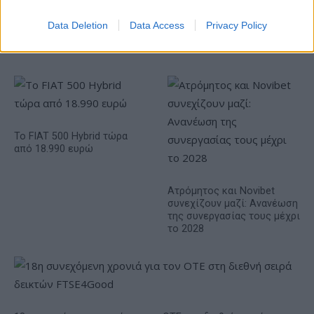
Data Deletion
Data Access
Privacy Policy
Η Chery επενδύει 75 εκατ. δολάρια στην KG Mobility
Το FIAT 500 Hybrid τώρα
από 18.990 ευρώ
Ατρόμητος και Novibet
συνεχίζουν μαζί: Ανανέωση
της συνεργασίας τους μέχρι
το 2028