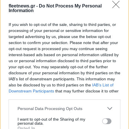
fleetnews.gr -
Do Not Process My Personal
Information
Χρηματιστήριο Αθηνών:
Εβδομαδιαία άνοδος 1,76%,
If you wish to opt-out of the sale, sharing to third parties, or
ΣΚΑΪ: Ολοκληρώθηκε η
κέρδη 23,31% από τις αρχές
θητεία του Γρηγόρη
processing of your personal or sensitive information for
του έτους
Δημητριάδη - Ο Γιάννης
targeted advertising by us, please use the below opt-out
Αλαφούζος επιστρέφει στη
section to confirm your selection. Please note that after your
θέση του CEO
opt-out request is processed you may continue seeing
interest-based ads based on personal information utilized by
us or personal information disclosed to third parties prior to
your opt-out. You may separately opt-out of the further
disclosure of your personal information by third parties on the
IAB’s list of downstream participants. This information may
also be disclosed by us to third parties on the
IAB’s List of
Media: Με ενίσχυση 8 εκατ. ευρώ σε 451 επιχειρήσεις
Downstream Participants
that may further disclose it to other
ξεκίνησε το πρόγραμμα στήριξης- Κάλυψη εισφορών
third parties.
ΕΔΟΕΑΠ
Please note that this website/app uses one or more Google
Personal Data Processing Opt Outs
services and may gather and store information including but
not limited to your visit or usage behaviour. You may click to
I want to opt-out of the Sharing of my
personal data.
grant or deny consent to Google and its third-party tags to
Opted In