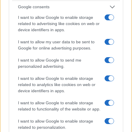
Google consents
Η Chery επενδύει 75 εκατ. δολάρια στην KG Mobility
I want to allow Google to enable storage
related to advertising like cookies on web or
device identifiers in apps.
I want to allow my user data to be sent to
Το FIAT 500 Hybrid τώρα
Google for online advertising purposes.
από 18.990 ευρώ
I want to allow Google to send me
personalized advertising.
Ατρόμητος και Novibet
συνεχίζουν μαζί: Ανανέωση
I want to allow Google to enable storage
της συνεργασίας τους μέχρι
related to analytics like cookies on web or
το 2028
device identifiers in apps.
I want to allow Google to enable storage
related to functionality of the website or app.
I want to allow Google to enable storage
18η συνεχόμενη χρονιά για τον ΟΤΕ στη διεθνή σειρά
related to personalization.
δεικτών FTSE4Good