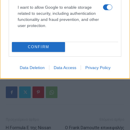
I want to allow Google to enable storage
related to security, including authentication
functionality and fraud prevention, and other
user protection.
Alpha Bank: Για πρώτη φορά το Αρχαίο Θέατρο Επιδαύρου
άνοιξε τις πύλες του σε όλους
CONFIRM
ΕΤΙΚΕΤΕΣ
AUTOBEST
Best Buy Car of Europe
Opel Combo
Data Deletion
Data Access
Privacy Policy
Προηγούμενο άρθρο
Επόμενο άρθρο
Η Formula Ε της Nissan
Ο Frank Damoutte επικεφαλής