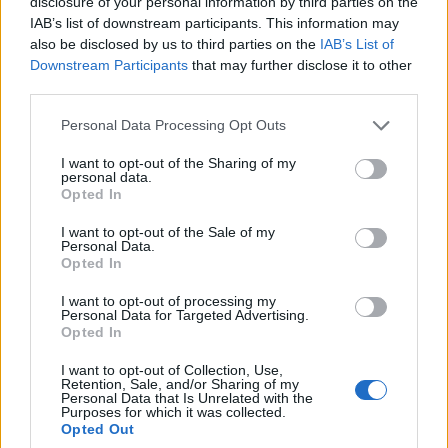
disclosure of your personal information by third parties on the
IAB’s list of downstream participants. This information may
also be disclosed by us to third parties on the
IAB’s List of
Downstream Participants
that may further disclose it to other
Ελληνική Αναπτυξιακή Τράπεζα: Με «προίκα» 2 δισ. ευρώ
third parties.
ανοίγει δρόμο για δάνεια έως 5 δισ. σε μικρομεσαίες
Please note that this website/app uses one or more Google
Personal Data Processing Opt Outs
services and may gather and store information including but
not limited to your visit or usage behaviour. You may click to
I want to opt-out of the Sharing of my
personal data.
grant or deny consent to Google and its third-party tags to
Opted In
use your data for below specified purposes in below Google
consent section.
I want to opt-out of the Sale of my
Personal Data.
Opted In
I want to opt-out of processing my
Β.Σ. Καρούλιας: Τζίρος 98,7
Deloitte Ελλάδος:
Personal Data for Targeted Advertising.
εκατ. ευρώ και αύξηση
Χρηματοοικονομικός
Opted In
κερδών 57% - Τα νέα
σύμβουλος της ΔΕΗ για την
στοιχήματα σε low & non
είσοδο στην πολωνική
I want to opt-out of Collection, Use,
alcohol
αγορά ενέργειας
Retention, Sale, and/or Sharing of my
Personal Data that Is Unrelated with the
Purposes for which it was collected.
Opted Out