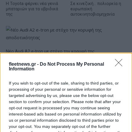
Η Toyota φέρνει νέα γενιά
Σε κινεζική… πολιορκία η
μπαταριών για τα υβριδικά
ευρωπαϊκή
της
αυτοκινητοβιομηχανία
Νέο Audi A2 e-tron με στόχο την κορυφή της
αποδοτικότητας
fleetnews.gr -
Do Not Process My Personal
Information
If you wish to opt-out of the sale, sharing to third parties, or
processing of your personal or sensitive information for
Ο Γιάννης Αγραβάνης στον
targeted advertising by us, please use the below opt-out
Βίκο Ιωαννίνων
section to confirm your selection. Please note that after your
opt-out request is processed you may continue seeing
Εθνική Παίδων: Απώλεσε
interest-based ads based on personal information utilized by
προβάδισμα 13 πόντων και
έχασε 84-89 από το Ισραήλ
us or personal information disclosed to third parties prior to
your opt-out. You may separately opt-out of the further