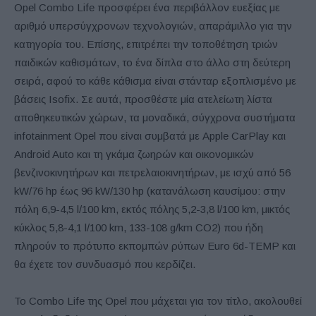
Opel Combo Life προσφέρει ένα περιβάλλον ευεξίας με
αριθμό υπερσύγχρονων τεχνολογιών, απαράμιλλο για την
κατηγορία του. Επίσης, επιτρέπει την τοποθέτηση τριών
παιδικών καθισμάτων, το ένα δίπλα στο άλλο στη δεύτερη
σειρά, αφού το κάθε κάθισμα είναι στάνταρ εξοπλισμένο με
βάσεις Isofix. Σε αυτά, προσθέστε μία ατελείωτη λίστα
αποθηκευτικών χώρων, τα μοναδικά, σύγχρονα συστήματα
infotainment Opel που είναι συμβατά με Apple CarPlay και
Android Auto και τη γκάμα ζωηρών και οικονομικών
βενζινοκινητήρων και πετρελαιοκινητήρων, με ισχύ από 56
kW/76 hp έως 96 kW/130 hp (κατανάλωση καυσίμου: στην
πόλη 6,9-4,5 l/100 km, εκτός πόλης 5,2-3,8 l/100 km, μικτός
κύκλος 5,8-4,1 l/100 km, 133-108 g/km CO2) που ήδη
πληρούν το πρότυπο εκπομπών ρύπων Euro 6d-TEMP και
θα έχετε τον συνδυασμό που κερδίζει.
Το Combo Life της Opel που μάχεται για τον τίτλο, ακολουθεί