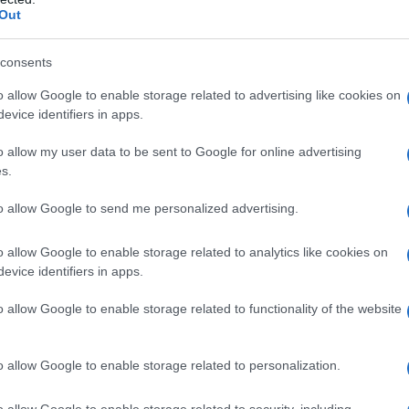
 απόκτησής του σε χαμηλά επίπεδα, ώστε να αποτελεί
Out
consents
λος από 38 e-Crafter προπαραγωγής τέθηκε στη διάθεση
o allow Google to enable storage related to advertising like cookies on
Γερμανία, τη Μεγάλη Βρετανία, την Ολλανδία και τη
evice identifiers in apps.
χήματα να συλλέγει πολύτιμα δεδομένα προερχόμενα
υ οχήματος!
o allow my user data to be sent to Google for online advertising
s.
κε εξ αρχής ώστε να έχει βέλτιστα τοποθετημένο
to allow Google to send me personalized advertising.
παράδειγμα η εξοικονόμηση χώρου με την τοποθέτηση της
ίου, στο κάτω μέρος του οχήματος. Με αυτό τον τρόπο,
o allow Google to enable storage related to analytics like cookies on
κότητας φορτίου των 10,7 τ.μ. και του ύψους των 2.590
evice identifiers in apps.
τικές διαστάσεις, όπως το πλάτος (1.380 χλστ.) και το ύψος
o allow Google to enable storage related to functionality of the website
ο μέγιστο ωφέλιμο φορτίο φτάνει τα 970 κιλά, ανάλογα με
.
o allow Google to enable storage related to personalization.
ματωμένος στο εμπρός μέρος. Αποδίδει 136 ίππους (100
ύς μεταφέρεται στους μπροστινούς τροχούς μέσω ενός
o allow Google to enable storage related to security, including