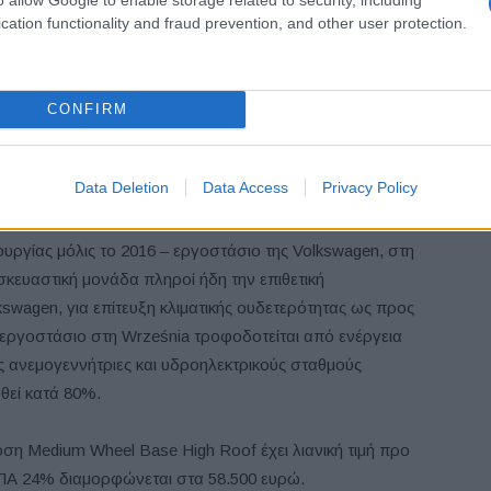
ο ειδικά για επαγγελματικά οχήματα.
cation functionality and fraud prevention, and other user protection.
ν αφορά στη φόρτιση. Σε σταθμό φόρτισης συνεχούς
ι στο 80% της χωρητικότητά της σε μόλις 45 λεπτά της
CONFIRM
τος, ισχύος 7,2 kW, φορτίζεται στο 100% εντός 5 ωρών
, στις εγκαταστάσεις της επιχείρησης.
Data Deletion
Data Access
Privacy Policy
υσικά και το e-Crafter, κατασκευάζεται σε ένα
υργίας μόλις το 2016 – εργοστάσιο της Volkswagen, στη
σκευαστική μονάδα πληροί ήδη την επιθετική
swagen, για επίτευξη κλιματικής ουδετερότητας ως προς
 εργοστάσιο στη Września τροφοδοτείται από ενέργεια
 ανεμογεννήτριες και υδροηλεκτρικούς σταθμούς
θεί κατά 80%.
οση Medium Wheel Base High Roof έχει λιανική τιμή προ
ΠΑ 24% διαμορφώνεται στα 58.500 ευρώ.