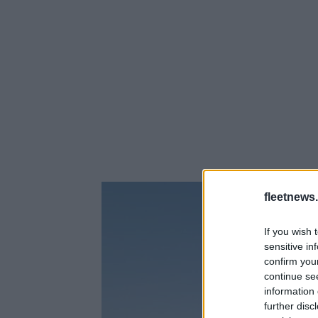
fleetnews.
If you wish 
sensitive in
confirm you
continue se
information 
further disc