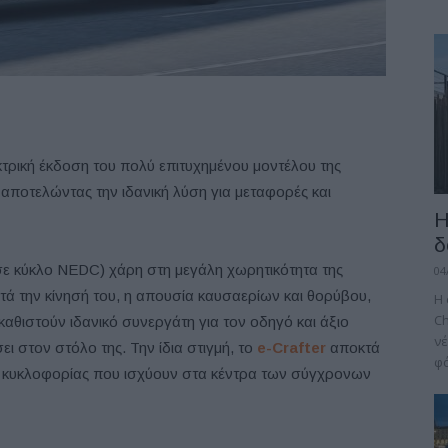
εκτρική έκδοση του πολύ επιτυχημένου μοντέλου της
 αποτελώντας την ιδανική λύση για μεταφορές και
Η
δ
(σε κύκλο NEDC) χάρη στη μεγάλη χωρητικότητα της
04
τά την κίνησή του, η απουσία καυσαερίων και θορύβου,
H 
Ch
αθιστούν ιδανικό συνεργάτη για τον οδηγό και άξιο
νέ
ι στον στόλο της. Την ίδια στιγμή, το
e-Crafter
αποκτά
φό
ς κυκλοφορίας που ισχύουν στα κέντρα των σύγχρονων