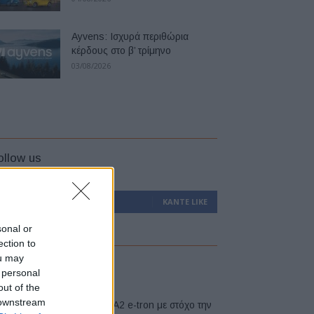
Ayvens: Iσχυρά περιθώρια
κέρδους στο β’ τρίμηνο
03/08/2026
ollow us
0
Υποστηρικτές
ΚΆΝΤΕ LIKE
sonal or
ection to
ou may
atest
 personal
out of the
 downstream
Νέο Audi A2 e-tron με στόχο την