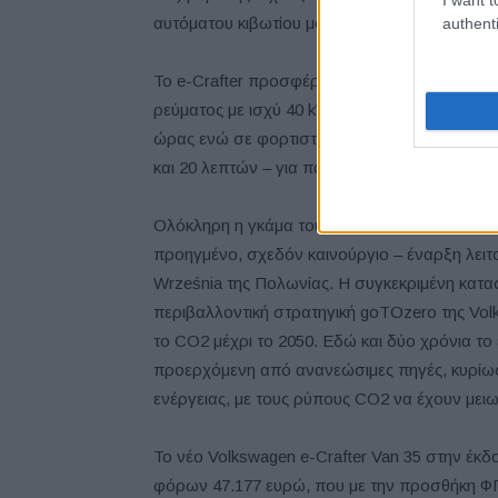
αυτόματου κιβωτίου μονής σχέσης σχεδιασμέν
authenti
Το e-Crafter προσφέρει μεγάλη ευκολία όσο
ρεύματος με ισχύ 40 kW, η μπαταρία του φτάνε
ώρας ενώ σε φορτιστή εναλλασσόμενου ρεύμα
και 20 λεπτών – για παράδειγμα κατά τη νύχτα
Ολόκληρη η γκάμα του Crafter, ανάμεσά τους φ
προηγμένο, σχεδόν καινούργιο – έναρξη λειτο
Września της Πολωνίας. Η συγκεκριμένη κατα
περιβαλλοντική στρατηγική goTOzero της Volk
το CO2 μέχρι το 2050. Εδώ και δύο χρόνια το
προερχόμενη από ανανεώσιμες πηγές, κυρίως
ενέργειας, με τους ρύπους CO2 να έχουν μειω
Το νέο Volkswagen e-Crafter Van 35 στην έκδ
φόρων 47.177 ευρώ, που με την προσθήκη Φ