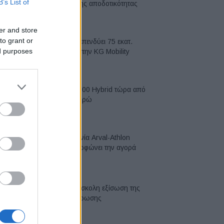
B’s List of
κορυφή της αποδοτικότητας
05/08/2026
er and store
to grant or
Η Chery επενδύει 75 εκατ.
ed purposes
δολάρια στην KG Mobility
04/08/2026
Το FIAT 500 Hybrid τώρα από
18.990 ευρώ
04/08/2026
Η συμφωνία Arval-Athlon
αναδιαμορφώνει την αγορά
leasing
03/08/2026
VW: Η δύσκολη εξίσωση της
αναδιάρθρωσης
03/08/2026