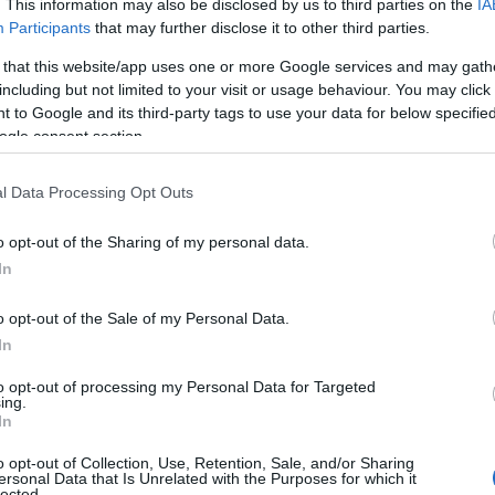
. This information may also be disclosed by us to third parties on the
IA
Participants
that may further disclose it to other third parties.
 that this website/app uses one or more Google services and may gath
including but not limited to your visit or usage behaviour. You may click 
 to Google and its third-party tags to use your data for below specifi
ogle consent section.
l Data Processing Opt Outs
o opt-out of the Sharing of my personal data.
In
o opt-out of the Sale of my Personal Data.
In
Επαγγελματικά Οχήματα
αξιολόγησε 210.000 οδηγικά
 της. Αυτή η μελέτη έδειξε ότι η πλειοψηφία των οδηγών
to opt-out of processing my Personal Data for Targeted
ing.
λιόμετρα, με τη Volkswagen να εξασφαλίζει στο e-Crafter
In
χος ήταν η δημιουργία ενός ηλεκτρικού μεγάλου πάνελ-
o opt-out of Collection, Use, Retention, Sale, and/or Sharing
τηριστικά που θα υπερκαλύπτουν τις καθημερινές ανάγκες
ersonal Data that Is Unrelated with the Purposes for which it
lected.