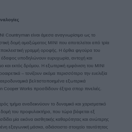
αναλογίες
INI Countryman είναι άμεσα αναγνωρίσιμο ως το
στική δομή αμαξώματος MINI που αποτελείται από τρία
αποκλειστική γραμμή οροφής. Η όρθια φιγούρα του
ο έδαφος υποδηλώνουν ευρυχωρία, αντοχή και
ο και εκτός δρόμου. Η εξωτερική εμφάνιση του MINI
ροαιρετικά – τονίζουν ακόμα περισσότερο την ευελιξία
 αεροδυναμικά βελτιστοποιημένα εξωτερικά
hn Cooper Works προσδίδουν έξτρα σπορ πινελιές.
πρός τμήμα αναδεικνύουν το δυναμικό και χαρισματικό
 δομή του προφυλακτήρα, που τώρα βάφεται εξ
δει μία εικόνα αισθητικής καθαρότητας και ανώτερης
ένη εξαγωνική μάσκα, αδιάσειστο στοιχείο ταυτότητας