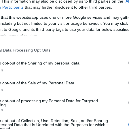
ι τώρα σχεδόν το 30% των νέων ταξινομήσεων της
. This information may also be disclosed by us to third parties on the
IA
Participants
that may further disclose it to other third parties.
 that this website/app uses one or more Google services and may gath
βελτιωμένη ευρυχωρία, ευελιξία και οδηγική άνεση.
including but not limited to your visit or usage behaviour. You may click 
 to Google and its third-party tags to use your data for below specifi
πόρος υποστηρίζοντας το όραμα της μάρκας για
ogle consent section.
ε το γνώριμο στυλ ΜΙΝΙ. Το
plug-in υβριδικό
μοντέλο
καυσίμου στο μικτό κύκλο: 2,0 – 1,7 l/100 km,
l Data Processing Opt Outs
ύκλο: 14,0 – 13,1 kWh/100 km, εκπομπές CO
στο μικτό
2
 απόδοση και σύστημα τετρακίνησης για υβριδικό όχημα
o opt-out of the Sharing of my personal data.
ικής οδήγησης.
In
o opt-out of the Sale of my Personal Data.
ς, το νέο MINI Countryman διατίθεται με τρεις
In
τελευταίας Τεχνολογίας MINI TwinPower Turbo. Μέσα από
α φάσμα ισχύος από 75 kW/102 hp έως 140 kW/190 hp
to opt-out of processing my Personal Data for Targeted
ing.
 4,1 l/100 km, εκπομπές CO
στο μικτό κύκλο: 144 –
2
In
τυπο Euro 6d, που θα ισχύσει το 2021. Τέσσερις από
ς ALL4, κατόπιν παραγγελίας.
o opt-out of Collection, Use, Retention, Sale, and/or Sharing
ersonal Data that Is Unrelated with the Purposes for which it
lected.