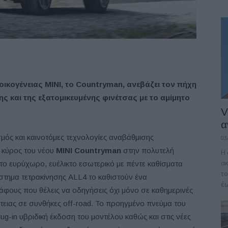
 οικογένειας MINI, το Countryman, ανεβάζει τον πήχη
ς και της εξατομικευμένης φινέτσας με το αμίμητο
V
α
μός και καινοτόμες τεχνολογίες αναβάθμισης
03
 κύρος του νέου
MINI Countryman
στην πολυτελή
Η 
α
το ευρύχωρο, ευέλικτο εσωτερικό με πέντε καθίσματα
το
στημα τετρακίνησης ALL4 το καθιστούν ένα
έω
φους που θέλεις να οδηγήσεις όχι μόνο σε καθημερινές
έτειας σε συνθήκες off-road. Το προηγμένο πνεύμα του
ug-in υβριδική έκδοση του μοντέλου καθώς και στις νέες