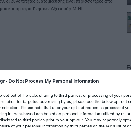
ν, οι δυνατότητες εξατομίκευσης είναι περισσότερες από
σμού και τη σειρά Γνήσιων Αξεσουάρ ΜΙΝΙ.
F
gr -
Do Not Process My Personal Information
to opt-out of the sale, sharing to third parties, or processing of your per
ρετανική μάρκα συνεχίζει την προσπάθεια κατάκτησης
formation for targeted advertising by us, please use the below opt-out s
r selection. Please note that after your opt-out request is processed y
νιά του, το MINI Countryman ήταν πρωτοποριακό. Ως το
L
eing interest-based ads based on personal information utilized by us or
 τέσσερα μέτρα, μεγάλη πίσω πόρτα, πέντε καθίσματα
disclosed to third parties prior to your opt-out. You may separately opt-
λύ επιτυχημένη πορεία της μάρκας στην πολυτελή compact
losure of your personal information by third parties on the IAB’s list of