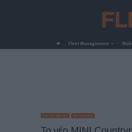
Fleet Management
Mobi
Fleet Management
Manufacturers
Το νέο MINI Country