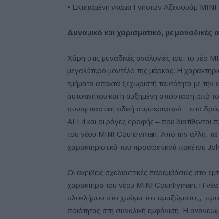
• Εκτεταμένη γκάμα Γνήσιων Αξεσουάρ MINI.
Δυναμικό και χαρισματικό, με μοναδικές 
Χάρη στις μοναδικές αναλογίες του, το νέο M
μεγαλύτερο μοντέλο της μάρκας. Η χαρακτηρι
τμήματα αποκτά ξεχωριστή ταυτότητα με την 
αυτοκινήτου και η αυξημένη απόσταση από τ
συναρπαστική οδική συμπεριφορά – στο δρόμ
ALL4 και οι ράγες οροφής – που διατίθενται π
του νέου MINI Countryman. Από την άλλη, τα
χαρακτηριστικά του προαιρετικού πακέτου Jo
Οι ακριβείς σχεδιαστικές παρεμβάσεις στο εμ
χαρακτήρα του νέου MINI Countryman. Η νέα
ολοκλήρου στο χρώμα του αμαξώματος, προσδί
ποιότητας στη συνολική εμφάνιση. Η ανανεωμ