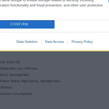
cation functionality and fraud prevention, and other user protection.
ιστικά
CONFIRM
α στον βασικό εξοπλισμό.
Data Deletion
Data Access
Privacy Policy
βο Βρετανικής Σημαίας).
ano Black Exterior.
φών Euro 6d.
Steptronic, ως στάνταρ.
τσών προαιρετική.
Piano Black High Gloss, προαιρετικό.
κδόσεις.
φανειών εσωτερικού.