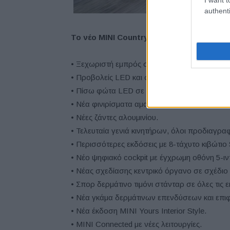
authenti
Το νέο
MINI
Countryman
: κύρια χαρακτηρ
• Ξεχωριστή εμπρός σχεδίαση με νέα μάσκα.
• Προβολείς LED και φώτα ομίχλης LED, τώρ
• Πίσω φώτα LED σε σχέδιο Union Jack (Μοτί
• Νέα φινιρίσματα αμαξώματος, νέα επιλογή Pi
• Νέες ζάντες αλουμινίου.
• Τελευταία γενιά κινητήρων, όλοι προδιαγρα
• Περισσότερες εκδόσεις με 8-τάχυτο κιβώτιο 
• Νέο ψηφιακό cockpit με έγχρωμη οθόνη 5-ιν
• Νέας σχεδίασης κεντρικό όργανο σε σχέδιο 
• Σπορ δερμάτινο τιμόνι στάνταρ σε όλες τις ε
• Νέα γκάμα δερμάτινων επενδύσεων και επι
• Νέα έκδοση MINI Yours Interior Style.
• MINI Connected με νέες λειτουργίες.