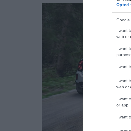
Opted 
Google 
I want t
web or d
I want t
purpose
I want 
I want t
web or d
I want t
or app.
I want t
I want t