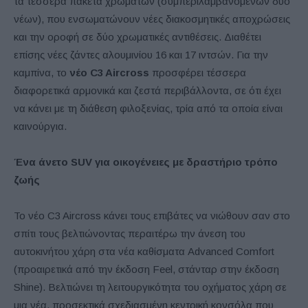
τα τέσσερα πακέτα χρωμάτων (συμπεριλαμβανομένων δύο
νέων), που ενσωματώνουν νέες διακοσμητικές αποχρώσεις
και την οροφή σε δύο χρωματικές αντιθέσεις. Διαθέτει
επίσης νέες ζάντες αλουμινίου 16 και 17 ιντσών. Για την
καμπίνα, το
νέο C3 Aircross
προσφέρει τέσσερα
διαφορετικά αρμονικά και ζεστά περιβάλλοντα, σε ότι έχει
να κάνει με τη διάθεση φιλοξενίας, τρία από τα οποία είναι
καινούργια.
Ένα άνετο SUV για οικογένειες με δραστήριο τρόπο
ζωής
Το νέο C3 Aircross κάνει τους επιβάτες να νιώθουν σαν στο
σπίτι τους βελτιώνοντας περαιτέρω την άνεση του
αυτοκινήτου χάρη στα νέα καθίσματα Advanced Comfort
(προαιρετικά από την έκδοση Feel, στάνταρ στην έκδοση
Shine). Βελτιώνει τη λειτουργικότητα του οχήματος χάρη σε
μια νέα, προσεκτικά σχεδιασμένη κεντρική κονσόλα που