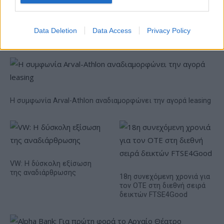
Viohalco: Αυξημένος κατά
14% ο τζίρος στο α'
εξάμηνο, στα 4,3 δισ. ευρώ
– Στα 446 εκατ. ευρώ τα
Data Deletion
Data Access
Privacy Policy
EBITDA
Η συμφωνία Arval-Athlon αναδιαμορφώνει την αγορά leasing
VW: Η δύσκολη εξίσωση
της αναδιάρθρωσης
18η συνεχόμενη χρονιά για
τον ΟΤΕ στη διεθνή σειρά
δεικτών FTSE4Good