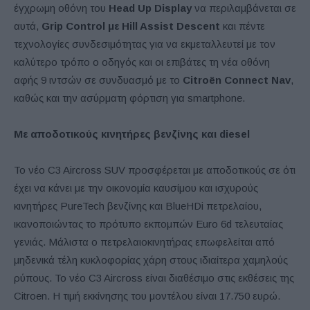
έγχρωμη οθόνη του
Head
Up
Display
να περιλαμβάνεται σε
αυτά,
Grip Control με Hill Assist Descent
και πέντε
τεχνολογίες συνδεσιμότητας για να εκμεταλλευτεί με τον
καλύτερο τρόπο ο οδηγός και οι επιβάτες τη νέα οθόνη
αφής 9 ιντσών σε συνδυασμό με το
Citroën Connect Nav
,
καθώς και την ασύρματη φόρτιση για smartphone.
Με αποδοτικούς κινητήρες βενζίνης και
diesel
Το νέο C3 Aircross SUV προσφέρεται με αποδοτικούς σε ότι
έχει να κάνει με την οικονομία καυσίμου και ισχυρούς
κινητήρες PureTech βενζίνης και BlueHDi πετρελαίου,
ικανοποιώντας το πρότυπο εκπομπών Euro 6d τελευταίας
γενιάς. Μάλιστα ο πετρελαιοκινητήρας επωφελείται από
μηδενικά τέλη κυκλοφορίας χάρη στους ιδιαίτερα χαμηλούς
ρύπους. Το νέο C3 Aircross είναι διαθέσιμο στις εκθέσεις της
Citroen. Η τιμή εκκίνησης του μοντέλου είναι 17.750 ευρώ.