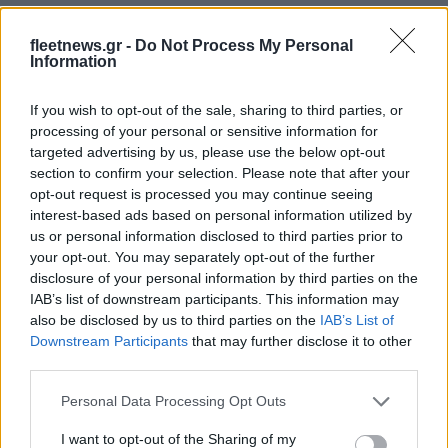
fleetnews.gr -
Do Not Process My Personal
Metlen: Ρεκόρ EBITDA στο α' εξάμηνο, στα 550 εκατ. ευρώ –
Information
Καθαρά κέρδη 313 εκατ. ευρώ
If you wish to opt-out of the sale, sharing to third parties, or
processing of your personal or sensitive information for
targeted advertising by us, please use the below opt-out
section to confirm your selection. Please note that after your
opt-out request is processed you may continue seeing
interest-based ads based on personal information utilized by
us or personal information disclosed to third parties prior to
your opt-out. You may separately opt-out of the further
disclosure of your personal information by third parties on the
Χρηματοδότηση 8 εκατ.
IAB’s list of downstream participants. This information may
ευρώ σε 843 μέσα
Media: Με ενίσχυση 8 εκατ.
ενημέρωσης- Ξεκίνησε το
also be disclosed by us to third parties on the
IAB’s List of
ευρώ σε 451 επιχειρήσεις
πενταετές πρόγραμμα
Downstream Participants
that may further disclose it to other
ξεκίνησε το πρόγραμμα
ενίσχυσης του Τύπου
στήριξης- Κάλυψη
third parties.
εισφορών ΕΔΟΕΑΠ
Please note that this website/app uses one or more Google
Personal Data Processing Opt Outs
services and may gather and store information including but
not limited to your visit or usage behaviour. You may click to
I want to opt-out of the Sharing of my