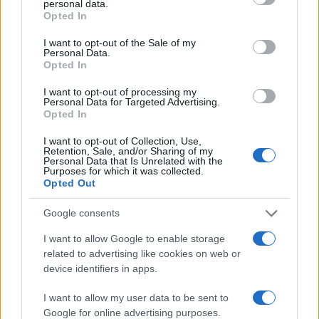
personal data.
grant or deny consent to Google and its third-party tags to
Opted In
use your data for below specified purposes in below Google
consent section.
IAB Hellas: Νέα Διοικούσα Επιτροπή και νέο Διοικητικό
I want to opt-out of the Sale of my
Personal Data.
Συμβούλιο - Πρόεδρος ο Γαληνός Γιαγλής
Opted In
I want to opt-out of processing my
Personal Data for Targeted Advertising.
Opted In
I want to opt-out of Collection, Use,
Retention, Sale, and/or Sharing of my
Personal Data that Is Unrelated with the
Νέο Audi A2 e-tron με
Η Chery επενδύει 75 εκατ.
Purposes for which it was collected.
στόχο την κορυφή της
δολάρια στην KG Mobility
Opted Out
αποδοτικότητας
Google consents
I want to allow Google to enable storage
related to advertising like cookies on web or
Το FIAT 500 Hybrid τώρα από 18.990 ευρώ
device identifiers in apps.
I want to allow my user data to be sent to
Google for online advertising purposes.