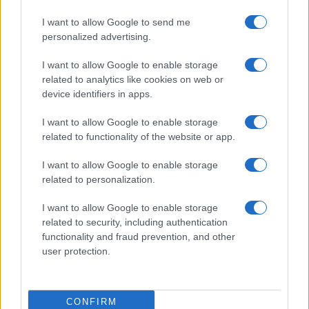
I want to allow Google to send me
Στους Ντένβερ Νάγκετς ο
personalized advertising.
Λόνι Γουόκερ
Θανάσης Σπανούλης: "Θα
είμαι χαρούμενος με ένα
I want to allow Google to enable storage
μετάλλιο"
related to analytics like cookies on web or
device identifiers in apps.
I want to allow Google to enable storage
related to functionality of the website or app.
HELLENiQ ENERGY: Κέρδη 393 εκατ. ευρώ στο α' εξάμηνο –
I want to allow Google to enable storage
Στα 734 εκατ. ευρώ τα EBITDA
related to personalization.
I want to allow Google to enable storage
related to security, including authentication
functionality and fraud prevention, and other
user protection.
ΥΠΕΘΟΟ: Νέες επενδύσεις
1 δισ. ευρώ ως το 2028 για
την Ενέργεια
CONFIRM