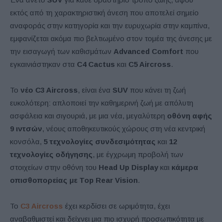
εκτός από τη χαρακτηριστική άνεση που αποτελεί σημείο
αναφοράς στην κατηγορία και την ευρυχωρία στην καμπίνα,
εμφανίζεται ακόμα πιο βελτιωμένο στον τομέα της άνεσης με
την εισαγωγή των καθισμάτων
Advanced Comfort
που
εγκαινιάστηκαν στα
C4 Cactus
και
C5 Aircross
.
Το
νέο C3 Aircross
, είναι ένα
SUV
που κάνει τη ζωή
ευκολότερη: απλοποιεί την καθημερινή ζωή με απόλυτη
ασφάλεια και σιγουριά, με μια νέα, μεγαλύτερη
οθόνη αφής
9 ιντσών
, νέους αποθηκευτικούς χώρους στη νέα κεντρική
κονσόλα,
5 τεχνολογίες συνδεσιμότητας
και
12
τεχνολογίες οδήγησης
, με έγχρωμη προβολή των
στοιχείων στην οθόνη του
Head
Up
Display
και
κάμερα
οπισθοπορείας με Top Rear Vision
.
Το
C3 Aircross
έχει κερδίσει σε ωριμότητα, έχει
αναβαθμιστεί και δείχνει μια πιο ισχυρή προσωπικότητα με